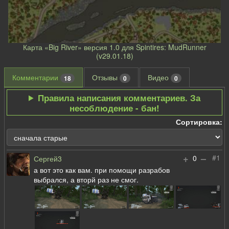
Карта «Big River» версия 1.0 для Spintires: MudRunner
(v29.01.18)
Комментарии
Отзывы
Видео
18
0
0
Правила написания комментариев. За
несоблюдение - бан!
Сортировка:
+
–
#1
0
Сергей3
а вот это как вам. при помощи разрабов
выбрался, а вторй раз не смог.