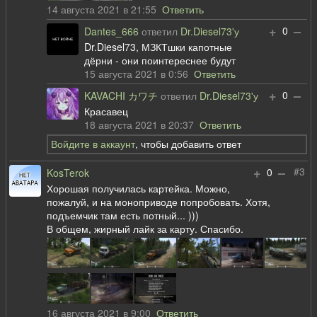
14 августа 2021 в 21:55
Ответить
+
–
0
Dantes_666
ответил
Dr.Diesel73'у
Dr.Diesel73, МЗКТшки капотные
дёрни - они поинтереснее будут
15 августа 2021 в 0:56
Ответить
+
–
0
KAVACHI カワチ
ответил
Dr.Diesel73'у
Красавец
18 августа 2021 в 20:37
Ответить
Войдите в аккаунт
, чтобы добавить ответ
+
–
#3
0
KosTerok
Хорошая получилась картейка. Можно,
пожалуй, и на моноприводе попробовать. Хотя,
подъемчик там есть потный... )))
В общем, жирный лайк за карту. Спасибо.
16 августа 2021 в 9:00
Ответить