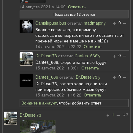
14 августа 2021 в 14:09
Ответить
Показать все 12 ответов
+
–
0
Canislupusalbus
ответил
madmajor'у
Вполне возможно, я к примеру
стараюсь в конвертах ничего не оставлять от
прежней игры не в меше не в xml.))))
14 августа 2021 в 22:22
Ответить
+
–
0
Dr.Diesel73
ответил
Dantes_666'у
Dantes_666, скоро и капотные будут
15 августа 2021 в 3:01
Ответить
+
–
0
Dantes_666
ответил
Dr.Diesel73'у
Dr.Diesel73, вот это хорошо,они таки
поинтереснее обычных мазов будут
15 августа 2021 в 18:22
Ответить
Войдите в аккаунт
, чтобы добавить ответ
+
–
#2
1
Dr.Diesel73