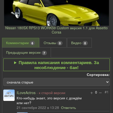
Nissan 180SX RPS13 WORKS9 Custom версия 1.1 для Assetto
Corsa
Комментарии
Отзывы
Видео
6
0
0
Предыдущие версии
7
Правила написания комментариев. За
несоблюдение - бан!
Сортировка:
+
–
#1
0
ILoveActros
- к старой версии
Кто-нибудь знает, это версия с дождём
или нет?
21 сентября 2022 в 13:28
Ответить