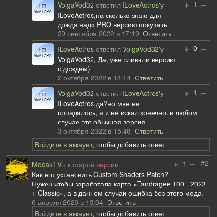
+
–
1
VolgaVod32
ответил
ILoveActros'у
ILoveActros,на сколько знаю для
дождя надо PRO версию покупать
29 сентября 2022 в 17:19
Ответить
+
–
0
ILoveActros
ответил
VolgaVod32'у
VolgaVod32, Да, уже сливали версию
с дождём)
2 октября 2022 в 14:14
Ответить
+
–
1
VolgaVod32
ответил
ILoveActros'у
ILoveActros,да?но мне не
попадалось, я и не искал конечно. в любом
случае это обычная версия
3 октября 2022 в 15:48
Ответить
Войдите в аккаунт
, чтобы добавить ответ
+
–
#2
1
ModakTV
- к старой версии
Как его установить Custom Shaders Patch?
Нужен чтобы заработала карта «Tandragee 100 - 2023
+ Classic», а в данном случаи ошибка без этого мода.
6 апреля 2023 в 13:34
Ответить
Войдите в аккаунт
, чтобы добавить ответ