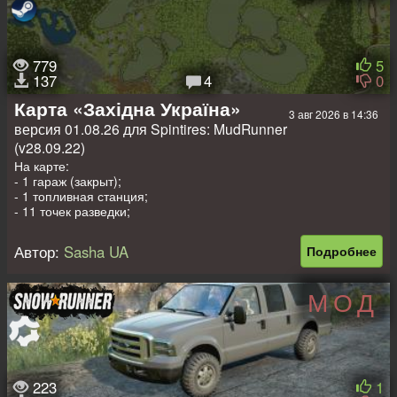
Размер: 1024 на 672 метра.
779
5
137
4
0
Карта «Західна Україна»
3 авг 2026 в 14:36
версия 01.08.26 для Spintires: MudRunner
(v28.09.22)
На карте:
- 1 гараж (закрыт);
- 1 топливная станция;
- 11 точек разведки;
- 1 автопогрузка + 2 точки погрузки;
- 6 лесопилок;
Автор:
Sasha UA
Подробнее
- 10 автомобилей + 3 слота под авто (заменяемые).
Размер: 1024 на 1024 метра.
МОД
223
1