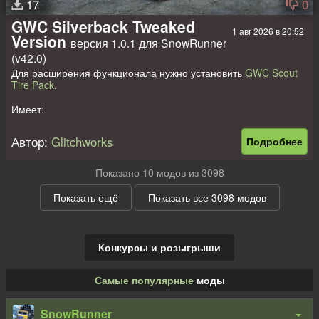
17
0
GWC Silverback Tweaked
1 авг 2026 в 20:52
Version
версия 1.0.1 для SnowRunner
(v42.0)
Для расширения функционала нужно установить
GWC Scout
Tire Pack
.
Имеет:
- 3 своих вида двигателя;
- 3 своих вида коробки передач;
Автор:
Glitchworks
Подробнее
- 4 своих вида подвески;
- 30 своих пар сменных колёс;
- 4 своих вида лебёдки;
Показано 10 модов из 3098
- 2 стандартных запаски;
- 1 свой + 1 стандартный аддон;
Показать ещё
Показать все 3098 модов
- свои диски и навесное оборудование;
- свои текстуры.
Прописаны стандартные прицепы.
Конкурсы и розыгрыши
Самые популярные
моды
SnowRunner