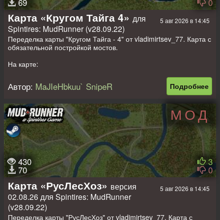
69
0
Карта «Кругом Тайга 4»
для
5 авг 2026 в 14:45
Spintires: MudRunner (v28.09.22)
Переделка карты "Кругом Тайга - 4" от vladimirtsev_77. Карта с
обязательной постройкой мостов.
На карте:
- 2 гаража (оба закрытые);
- 1 топливная станция;
Автор:
MaJIeHbkuu` SnipeR
Подробнее
- 11 точек разведки;
- 1 автопогрузка + 2 точки погрузки;
- 6 лесопилок;
МОД
- 7 автомобилей + 3 слота под авто (заменяемые).
Размер: 1024 на 1024 метра.
430
3
70
0
Карта «РусЛесХоз»
версия
5 авг 2026 в 14:45
02.08.26 для Spintires: MudRunner
(v28.09.22)
Переделка карты "РусЛесХоз" от vladimirtsev_77. Карта с