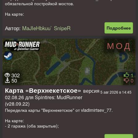
обязательной постройкой мостов.
На карте:
- 2 гаража (оба закрытые);
- 2 топливные станции;
Автор:
MaJIeHbkuu` SnipeR
Подробнее
- 10 точек разведки;
- 1 автопогрузка + 2 точки погрузки;
- 6 лесопилок;
МОД
- 6 автомобилей + 3 слота под авто.
3-й слот не менять, так как там прописана автономка для
постройки мостов.
Размер: 1024 на 1024 метра.
302
1
50
0
Карта «Верхнекетское»
версия
5 авг 2026 в 14:45
02.08.26 для Spintires: MudRunner
(v28.09.22)
Переделка карты "Верхнекетское" от vladimirtsev_77.
На карте:
- 2 гаража (оба закрытые);
- 2 топливные станции;
- 9 точек разведки;