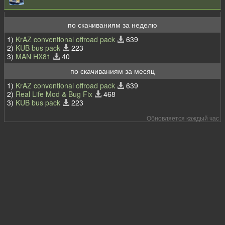
по скачиваниям за неделю
1)
KrAZ conventional offroad pack
639
2)
KUB bus pack
223
3)
MAN HX81
40
по скачиваниям за месяц
1)
KrAZ conventional offroad pack
639
2)
Real Life Mod & Bug Fix
468
3)
KUB bus pack
223
Обновляется каждый час