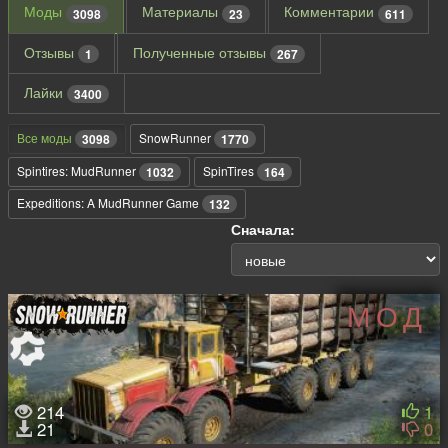
Моды
Материалы
Комментарии
3098
23
611
Отзывы
Полученные отзывы
1
267
Лайки
3400
Все моды
SnowRunner
3098
1770
Spintires: MudRunner
SpinTires
1032
164
Expeditions: A MudRunner Game
132
Сначала:
МОД
214
1
21
0