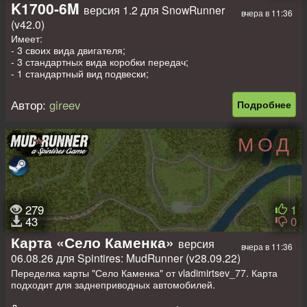
K1700-6M
версия 1.2 для SnowRunner
вчера в 11:36
(v42.0)
Имеет:
- 3 своих вида двигателя;
- 3 стандартных вида коробки передач;
- 1 стандартный вид подвески;
- 8 стандартных пар сменных колёс;
- 4 своих вида лебёдки;
Автор:
gireev
Подробнее
- 3 своих + 24 стандартных аддона;
- свои диски и навесное оборудование;
- свои текстуры.
МОД
Прописаны стандартные прицепы и полуприцепы.
279
1
43
0
Карта «Село Каменка»
версия
вчера в 11:36
06.08.26 для Spintires: MudRunner (v28.09.22)
Переделка карты "Село Каменка" от vladimirtsev_77. Карта
подходит для заднеприводных автомобилей.