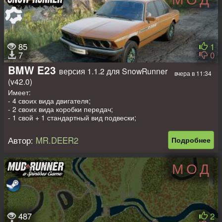
85
1
7
0
BMW E23
версия 1.1.2 для SnowRunner
вчера в 11:34
(v42.0)
Имеет:
- 4 своих вида двигателя;
- 2 своих вида коробки передач;
- 1 свой + 1 стандартный вид подвески;
- 4 свои пары сменных колёс;
- 2 своих вида лебёдки;
Автор:
MR.DEER2
Подробнее
- 1 свой аддон;
- свои диски и навесное оборудование;
- свои текстуры.
МОД
Прописаны стандартные прицепы от скаутов.
487
2