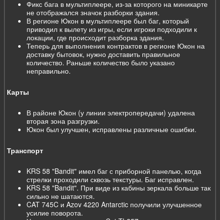
Фикс бага в мультиплеере, из-за которого на миникарте
не отображался значок разборки здания.
В регионе Юкон в мультиплеере был баг, который
приводил к вылету из игры, если игроки подходили к
локации, где происходит разборка здания.
Теперь для выполнения контрактов в регионе Юкон на
доставку бытовок, нужно доставить правильное
количество. Раньше количество было указано
неправильно.
Карты
В районе Юкон (у линии электропередачи) удалена
вторая зона разгрузки.
Юкон был улучшен, исправлены различные ошибки.
Транспорт
KRS 58 "Bandit" имел баг с приборной панелью, когда
стрелки проходили сквозь текстуры. Баг исправлен.
KRS 58 "Bandit". При виде из кабины зеркала больше так
сильно не шатаются.
CAT 745C и Azov 4220 Antarctic получили улучшенное
усилие поворота.