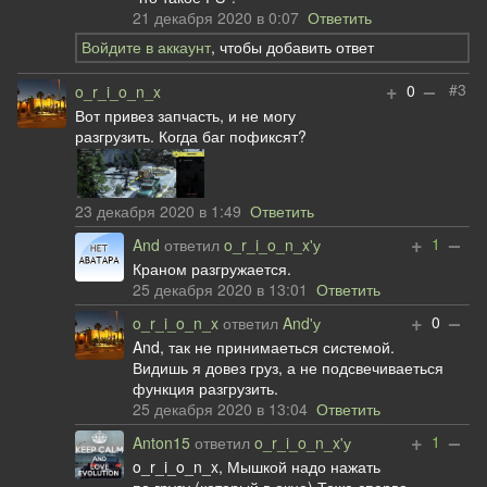
21 декабря 2020 в 0:07
Ответить
Войдите в аккаунт
, чтобы добавить ответ
+
–
#3
0
o_r_i_o_n_x
Вот привез запчасть, и не могу
разгрузить. Когда баг пофиксят?
23 декабря 2020 в 1:49
Ответить
+
–
1
And
ответил
o_r_i_o_n_x'у
Краном разгружается.
25 декабря 2020 в 13:01
Ответить
+
–
0
o_r_i_o_n_x
ответил
And'у
And, так не принимаеться системой.
Видишь я довез груз, а не подсвечиваеться
функция разгрузить.
25 декабря 2020 в 13:04
Ответить
+
–
1
Anton15
ответил
o_r_i_o_n_x'у
o_r_i_o_n_x, Мышкой надо нажать
по грузу (который в окне) Тоже сперва