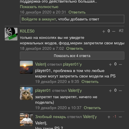
поддержка-это действительно большая..
Показать полностью
16 декабря 2020 в 20:31
Ответить
Войдите в аккаунт
, чтобы добавить ответ
+
–
#2
0
K0LES0
только на консолях вы не увидете
нормальных модов, форд,мерин запретили свои моды
18 декабря 2020 в 7:02
Ответить
Показать все 4 ответа
+
–
0
Valerij
ответил
player01'у
player01, проблема в том что любые
марки могут запретить свои модели на PS
19 декабря 2020 в 9:35
Ответить
+
–
0
player01
ответил
Valerij'у
запретят так запретят, ничего не
поделать)
19 декабря 2020 в 10:37
Ответить
+
–
-1
Злобный пекарь
ответил
Valerij'у
Valerij,
Что такое PS ?