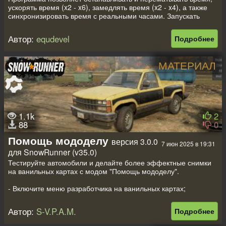
ускорять время (x2 - x6), замедлять время (x2 - x4), а также
синхронизировать время с реальными часами. Запускать
после запуска SnowRunner или Expeditions и не закрывать во
время игры. Работает на всех версиях
Автор:
equdevel
Подробнее
SnowRunner/Expeditions.
Основные горячие клавиши на цифровой клавиатуре:
МАТЕРИАЛ
Alt + NumPad0: остановка времени
Alt + NumPad1: запуск стандартного игрового времени (x1)
Alt + NumPad2: ускорение x2
Alt + NumPad3: x3
1.1k
2
Alt + NumPad4: x4
88
0
Alt + NumPad5: x5
Alt + NumPad6: x6
Помощь мододелу
версия 3.0.0
7 июн 2025 в 19:31
для SnowRunner (v35.0)
Alt + NumPad7: замедление x2
Alt + NumPad8: x3
Тестируйте автомобили и делайте более эффектные снимки
Alt + NumPad9: x4
на ванильных картах с модом "Помощь мододелу".
Alt + NumPad/: cинхронизация с реальными часами
- Включите меню разработчика на ванильных картах;
- Эвакуируйтесь в гараж с испытательного полигона в
Ctrl + NumPad+: вперед на 1 час
браузере модов;
Автор:
S-V.P.A.M.
Подробнее
Shift + NumPad+: на 2 часа
- Уберите желтую и красную индикацию зон.
Alt + NumPad+: на 3 часа