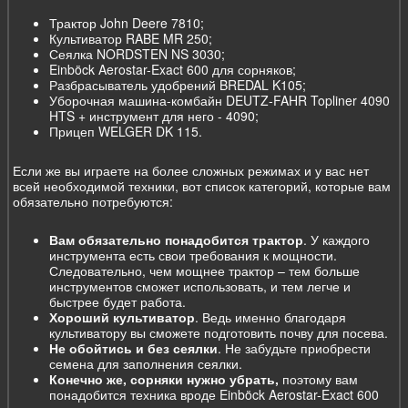
Трактор John Deere 7810;
Культиватор RABE MR 250;
Сеялка NORDSTEN NS 3030;
Einböck Aerostar-Exact 600 для сорняков;
Разбрасыватель удобрений BREDAL K105;
Уборочная машина-комбайн DEUTZ-FAHR Topliner 4090
HTS + инструмент для него - 4090;
Прицеп WELGER DK 115.
Если же вы играете на более сложных режимах и у вас нет
всей необходимой техники, вот список категорий, которые вам
обязательно потребуются:
Вам обязательно понадобится трактор
. У каждого
инструмента есть свои требования к мощности.
Следовательно, чем мощнее трактор – тем больше
инструментов сможет использовать, и тем легче и
быстрее будет работа.
Хороший культиватор
. Ведь именно благодаря
культиватору вы сможете подготовить почву для посева.
Не обойтись и без сеялки
. Не забудьте приобрести
семена для заполнения сеялки.
Конечно же, сорняки нужно убрать,
поэтому вам
понадобится техника вроде Einböck Aerostar-Exact 600