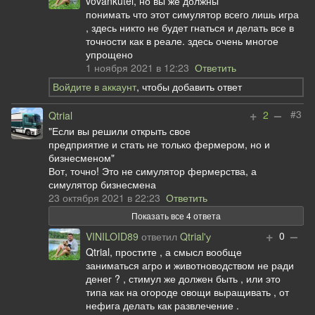
vovankutel, но вы же должны
понимать что этот симулятор всего лишь игра
, здесь никто не будет гнаться и делать все в
точности как в реале. здесь очень многое
упрощено
1 ноября 2021 в 12:23
Ответить
Войдите в аккаунт
, чтобы добавить ответ
+
–
#3
2
Qtrial
"Если вы решили открыть свое
предприятие и стать не только фермером, но и
бизнесменом"
Вот, точно! Это не симулятор фермерства, а
симулятор бизнесмена
23 октября 2021 в 22:23
Ответить
Показать все 4 ответа
+
–
0
VINILOID89
ответил
Qtrial'у
Qtrial, простите , а смысл вообще
заниматься агро и животноводством не ради
денег ? , стимул же должен быть , или это
типа как на огороде овощи выращивать , от
нефига делать как развлечение .