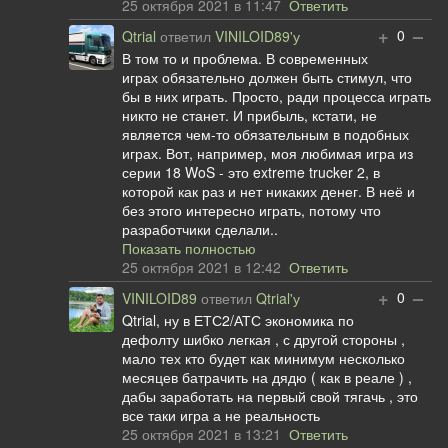
25 октября 2021 в 11:47
Ответить
+
–
0
Qtrial
ответил
VINILOID89'у
В том то и проблема. В современных
играх обязательно должен быть стимул, что
бы в них играть. Просто, ради процесса играть
никто не станет. И прибыль, кстати, не
является чем-то обязательным в подобных
играх. Вот, например, моя любимая игра из
серии 18 WoS - это extreme trucker 2, в
которой как раз и нет никаких денег. В неё и
без этого интересно играть, потому что
разработчики сделали..
Показать полностью
25 октября 2021 в 12:42
Ответить
+
–
0
VINILOID89
ответил
Qtrial'у
Qtrial, ну в ЕТС2/АТС экономика по
дефолту шибко легкая , с другой стороны ,
мало тех кто будет как минимум несколько
месяцев батрачить на дядю ( как в реале ) ,
дабы заработать на первый свой тягачь , это
все таки игра а не реальность
25 октября 2021 в 13:21
Ответить