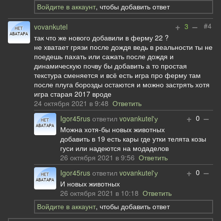
Войдите в аккаунт
, чтобы добавить ответ
+
–
#4
3
vovankutel
так что же нового добавили в ферму 22 ?
не хватает грязи после дождя ведь в реальности ты не
поедешь пахать или сажать после дождя и
динамическую почву бы добавить а то простая
текстура сменяется и всё есть игра про ферму там
после плуга борозды остаются и можно застрять хотя
игра старая 2017 вроде
24 октября 2021 в 9:48
Ответить
+
–
0
Igor45rus
ответил
vovankutel'у
Можна хотя-бы новых животных
добавить в 19 есть кары где утки телята козы
гуси или надеются на модаделов
26 октября 2021 в 9:56
Ответить
+
–
0
Igor45rus
ответил
vovankutel'у
И новых животных
26 октября 2021 в 10:18
Ответить
Войдите в аккаунт
, чтобы добавить ответ