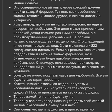
менее скучной.
Это совершенно новый опыт, через который должен
пройти каждый фермер. Тут есть свои особенности,
задачи, техника и многое другое, и все это довольно
интересно.
Животноводство – это не только интересно, но еще и
невероятно прибыльно. Это дело может принести вам
неплохой доход самыми разными способами, а с
производственными цепочками – еще больше.
Кстати, о производственных цепочках. Это следующий
плюс животноводства, ведь 2 эти механики в FS22
складываются идеально. Если вы решили открыть свое
предприятие и стать не только фермером, но и
бизнесменом – это будет вдвойне интереснее и
прибыльнее. К примеру, если вашему производству
понадобятся яйца – вы можете получить их в своем же
курятнике.
Больше не нужно покупать навоз для удобрений. Все это
будет у вас гарантированно!
Хотите немного отвлечься от дел, погулять и
исследовать локации, но устали от транспортных
средств? Просто прокатитесь на своих же лошадях.
Теперь зимой точно не будет скучно.
Теперь у вас есть повод наконец-то одеть свой старый
костюм пчеловода! Почему бы и нет?
Они очень милые и пушистые, и просто приятно