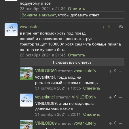
подругому и всё
23 октября 2021 в 21:39
Ответить
Войдите в аккаунт
, чтобы добавить ответ
+
–
#2
4
vovankutel
в игре нет поломок хоть под поезд
вставай и невозможно просыпать груз
трактор тащит 100000л хотя сам чуть больше пикапа
вот она симуляция ёпта
23 октября 2021 в 21:45
Ответить
Показать все 6 ответов
+
–
0
VINILOID89
ответил
vovankutel'у
vovankutel, тогда мод на
реалистичный вес вам в помощь
31 октября 2021 в 10:55
Ответить
+
–
0
vovankutel
ответил
VINILOID89'у
VINILOID89, этим не мододелы
должны заниматься
31 октября 2021 в 20:11
Ответить
+
–
0
VINILOID89
ответил
vovankutel'у