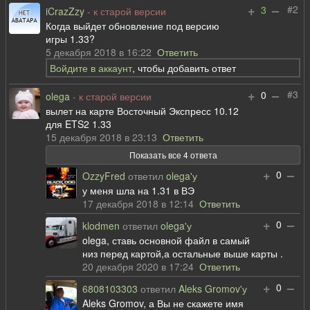
+
–
#2
3
iCrazZzy
- к старой версии
Когда выйдет обновление под версию
игры 1.33?
5 декабря 2018 в 16:22
Ответить
Войдите в аккаунт
, чтобы добавить ответ
+
–
#3
0
olega
- к старой версии
вылет на карте Восточный Экспресс 10.12
для ETS2 1.33
15 декабря 2018 в 23:13
Ответить
Показать все 4 ответа
+
–
0
OzzyFred
ответил
olega'у
у меня шла на 1.31 в ВЭ
17 декабря 2018 в 12:14
Ответить
+
–
0
klodmen
ответил
olega'у
olega, ставь основной файл в самый
низ перед картой,а остальные выше карты .
20 декабря 2020 в 17:24
Ответить
+
–
0
6808103303
ответил
Aleks Gromov'у
Aleks Gromov, а Вы не скажете имя