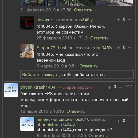
21 февраля 2019 в 17:56
Ответить
+
–
0
shvayuk1
ответил
rdnu345'у
rdnu345, c картой Южный Регион,
этот мод не совместим.
25 февраля 2019 в 17:12
Ответить
+
–
0
Stepan77_best Inc.
ответил
rdnu345'у
rdnu345, мне кажеться что это
весенний мод
3 марта 2019 в 9:51
Ответить
Войдите в аккаунт
, чтобы добавить ответ
+
–
#14
0
phoenixtrash1404
- к старой версии
блин жалко FPS проседает с этим
модом, некомфортно играть, а так конечно классный
мод..
18 июля 2019 в 16:16
Ответить
чеченский шашлычок9016
ответил
+
–
0
phoenixtrash1404'у
phoenixtrash1404,сильно проседает?
8 сентября 2023 в 17:25
Ответить