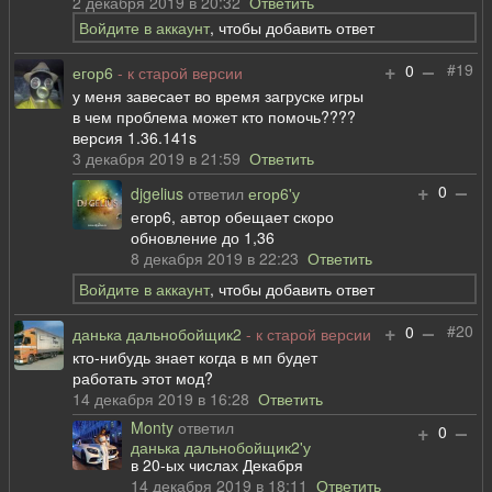
2 декабря 2019 в 20:32
Ответить
Войдите в аккаунт
, чтобы добавить ответ
+
–
#19
0
егор6
- к старой версии
у меня завесает во время загруске игры
в чем проблема может кто помочь????
версия 1.36.141s
3 декабря 2019 в 21:59
Ответить
+
–
0
djgelius
ответил
егор6'у
егор6, автор обещает скоро
обновление до 1,36
8 декабря 2019 в 22:23
Ответить
Войдите в аккаунт
, чтобы добавить ответ
+
–
#20
0
данька дальнобойщик2
- к старой версии
кто-нибудь знает когда в мп будет
работать этот мод?
14 декабря 2019 в 16:28
Ответить
Monty
ответил
+
–
0
данька дальнобойщик2'у
в 20-ых числах Декабря
14 декабря 2019 в 18:11
Ответить