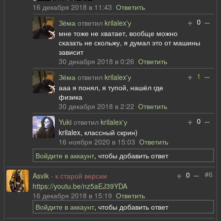
16 декабря 2018 в 11:43
Ответить
+
–
0
Зёма
ответил
krilalex'у
мне тоже не хватает, вообще можно
сказать не скольжу, я думал это от машины
зависит
30 декабря 2018 в 0:26
Ответить
+
–
1
Зёма
ответил
krilalex'у
ааа я понял, я тупой, нашёл где
физика
30 декабря 2018 в 2:22
Ответить
+
–
0
Yuki
ответил
krilalex'у
krilalex, классный скрин)
16 ноября 2020 в 15:03
Ответить
Войдите в аккаунт
, чтобы добавить ответ
+
–
#6
0
Asvik
- к старой версии
https://youtu.be/nz5aEJ39YDA
16 декабря 2018 в 15:19
Ответить
Войдите в аккаунт
, чтобы добавить ответ