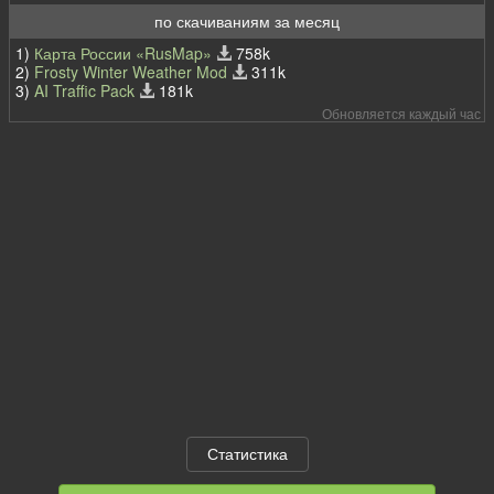
по скачиваниям за месяц
1)
Карта России «RusMap»
758k
2)
Frosty Winter Weather Mod
311k
3)
AI Traffic Pack
181k
Обновляется каждый час
Статистика