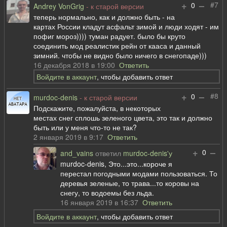
+
–
#7
0
Andrey VonGrig
- к старой версии
теперь нормально, как и должно быть - на
картах России кладут асфальт зимой и люди ходят - им
пофиг мороз)))) туман радует. было бы круто
соединить мод реалистик рейн от кааса и данный
зимний. чтобы не видно было ничего в снегопаде)))
16 декабря 2018 в 19:00
Ответить
Войдите в аккаунт
, чтобы добавить ответ
+
–
#8
0
murdoc-denis
- к старой версии
Подскажите, пожалуйста, в некоторых
местах снег сплошь зеленого цвета, это так и должно
быть или у меня что-то не так?
2 января 2019 в 9:17
Ответить
+
–
0
and_vains
ответил
murdoc-denis'у
murdoc-denis, Это...это...короче я
перестал погодными модами пользоваться. То
деревья зеленые, то трава...то коровы на
снегу, то водоемы без льда.
16 января 2019 в 16:37
Ответить
Войдите в аккаунт
, чтобы добавить ответ