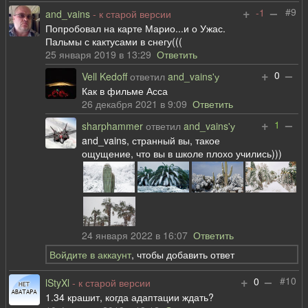
+
–
#9
-1
and_vains
- к старой версии
Попробовал на карте Марио...и о Ужас.
Пальмы с кактусами в снегу(((
25 января 2019 в 13:29
Ответить
+
–
0
Vell Kedoff
ответил
and_vains'у
Как в фильме Асса
26 декабря 2021 в 9:09
Ответить
+
–
1
sharphammer
ответил
and_vains'у
and_vains, странный вы, такое
ощущение, что вы в школе плохо учились)))
24 января 2022 в 16:07
Ответить
Войдите в аккаунт
, чтобы добавить ответ
+
–
#10
0
lStyXl
- к старой версии
1.34 крашит, когда адаптации ждать?