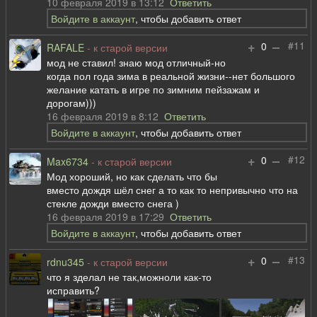
10 февраля 2019 в 13:12
Ответить
Войдите в аккаунт
, чтобы добавить ответ
+
–
#11
0
RAFALE
- к старой версии
мод не ставил! знаю мод отличный-но
когда пол года зима в реальной жизни--нет большого
желание катать в игре по зимним пейзажам и
дорогам)))
16 февраля 2019 в 8:12
Ответить
Войдите в аккаунт
, чтобы добавить ответ
+
–
#12
0
Max6734
- к старой версии
Мод хороший, но как сделать что бы
вместо дождя шёл снег а то как то непривычно что на
стекле дожди вместо снега )
16 февраля 2019 в 17:29
Ответить
Войдите в аккаунт
, чтобы добавить ответ
+
–
#13
0
rdnu345
- к старой версии
что я зделал не так,можноли как-то
исправить?