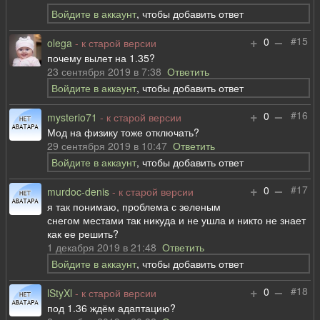
Войдите в аккаунт
, чтобы добавить ответ
+
–
#15
0
olega
- к старой версии
почему вылет на 1.35?
23 сентября 2019 в 7:38
Ответить
Войдите в аккаунт
, чтобы добавить ответ
+
–
#16
0
mysterio71
- к старой версии
Мод на физику тоже отключать?
29 сентября 2019 в 10:47
Ответить
Войдите в аккаунт
, чтобы добавить ответ
+
–
#17
0
murdoc-denis
- к старой версии
я так понимаю, проблема с зеленым
снегом местами так никуда и не ушла и никто не знает
как ее решить?
1 декабря 2019 в 21:48
Ответить
Войдите в аккаунт
, чтобы добавить ответ
+
–
#18
0
lStyXl
- к старой версии
под 1.36 ждём адаптацию?