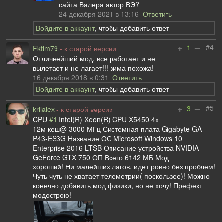
сайта Валера автор ВЭ?
24 декабря 2021 в 13:16
Ответить
Войдите в аккаунт
, чтобы добавить ответ
+
–
#4
1
Fktim79
- к старой версии
Отличнейший мод, все работает и не
вылетает и не лагает!!! зима похожа!
16 декабря 2018 в 0:31
Ответить
Войдите в аккаунт
, чтобы добавить ответ
+
–
#5
3
krilalex
- к старой версии
CPU
#1
Intel(R) Xeon(R) CPU X5450 4х
12м кеш@ 3000 МГц Системная плата Gigabyte GA-
P43-ES3G Название ОС Microsoft Windows 10
Enterprise 2016 LTSB Описание устройства NVIDIA
GeForce GTX 750 ОП Всего 6142 МБ Мод
хороший! Ни малейших лагов, идет ровно без проблем!
Чуть чуть не хватает телеметрии( поскользее)! Можно
конечно добавить мод физики, но не хочу! Префект
модострою!