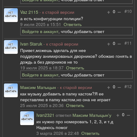
+
–
#10
0
Vaz 2115
- к старой версии
а есть конфигурации полиции?
9 июля 2025 в 15:51
Ответить
Войдите в аккаунт
, чтобы добавить ответ
+
–
#11
0
Ivan Staruk
- к старой версии
Привет,можешь зделать для нее
поддержку анимированых дворников? обожаю гонять в
дождь а без дворников не то
19 июля 2025 в 18:37
Ответить
Войдите в аккаунт
, чтобы добавить ответ
+
–
#12
0
Максим Матыцын
- к старой версии
как музыку добавить в папку кастом?Я ее
перставляю в папку кастом,но она не играет
25 июля 2025 в 20:36
Ответить
+
–
0
Ivan2321
ответил
Максим Матыцын'у
их нужно про номеровать 1, 2, 3, и т.д
Надеюсь помог
3 марта 2026 в 22:48
Ответить