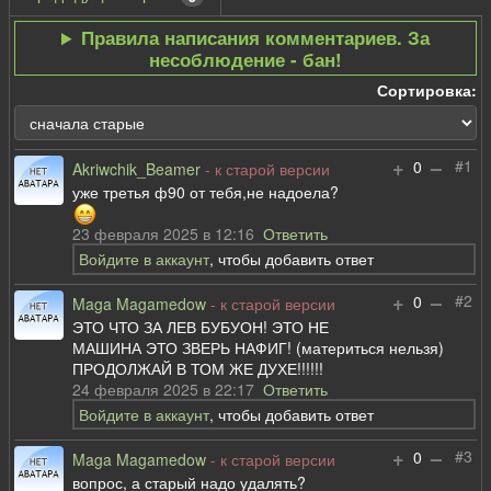
Правила написания комментариев. За
несоблюдение - бан!
Сортировка:
+
–
#1
0
Akriwchik_Beamer
- к старой версии
уже третья ф90 от тебя,не надоела?
23 февраля 2025 в 12:16
Ответить
Войдите в аккаунт
, чтобы добавить ответ
+
–
#2
0
Maga Magamedow
- к старой версии
ЭТО ЧТО ЗА ЛЕВ БУБУОН! ЭТО НЕ
МАШИНА ЭТО ЗВЕРЬ НАФИГ! (материться нельзя)
ПРОДОЛЖАЙ В ТОМ ЖЕ ДУХЕ!!!!!!
24 февраля 2025 в 22:17
Ответить
Войдите в аккаунт
, чтобы добавить ответ
+
–
#3
0
Maga Magamedow
- к старой версии
вопрос, а старый надо удалять?