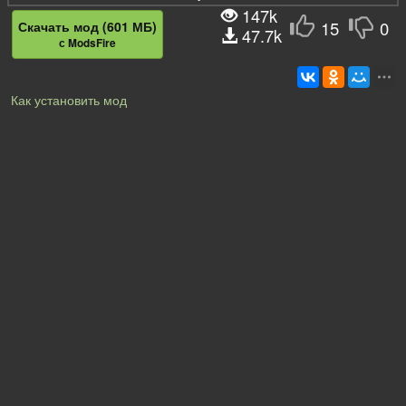
147k
15
0
Скачать мод (601 МБ)
47.7k
с ModsFire
Как установить мод