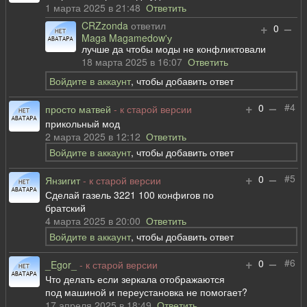
1 марта 2025 в 21:48
Ответить
CRZzonda
ответил
+
–
0
Maga Magamedow'у
лучше да чтобы моды не конфликтовали
18 марта 2025 в 16:07
Ответить
Войдите в аккаунт
, чтобы добавить ответ
+
–
#4
0
просто матвей
- к старой версии
прикольный мод
2 марта 2025 в 12:12
Ответить
Войдите в аккаунт
, чтобы добавить ответ
+
–
#5
0
Янзигит
- к старой версии
Сделай газель 3221 100 конфигов по
братский
4 марта 2025 в 20:00
Ответить
Войдите в аккаунт
, чтобы добавить ответ
+
–
#6
0
_Egor_
- к старой версии
Что делать если зеркала отображаются
под машиной и переустановка не помогает?
17 апреля 2025 в 18:49
Ответить