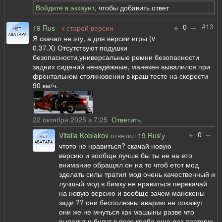
Войдите в аккаунт
, чтобы добавить ответ
+
–
#13
0
19 Rus
- к старой версии
Я скачал не эту, а для версии игры (v
0.37.X) Отсутствуют подушки
безопасности,универсальные ремни безопасности
задних сидений ненадёжные, манекен вывалился при
фронтальном столкновении в краш тесте на скорости
90 км/ч.
22 октября 2025 в 7:25
Ответить
+
–
0
Vitalia Kobiakov
ответил
19 Rus'у
чтото не нравиться? скачай новую
версию и вообще лучше бы ты не на ето
внимание обращял он на то чтоб етот мод
зделать силы тратил мод очень качественный и
лучшый мод в бимку не нравиться перекачай
на новую версию и вообще зачем манекены
зади ?? они бесполезны аварию не покажут
они же не мнуться как машыны разве что
выпадут и будут в позе краба еще раз повторю