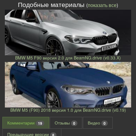
Подобные материалы
(
показать все
)
BMW M5 F90 версия 2.0 для BeamNG.drive (v0.33.X)
BMW M5 (F90) 2018 версия 1.0 для BeamNG.drive (v0.19)
Комментарии
Отзывы
Видео
19
0
0
Предыдущие версии
8