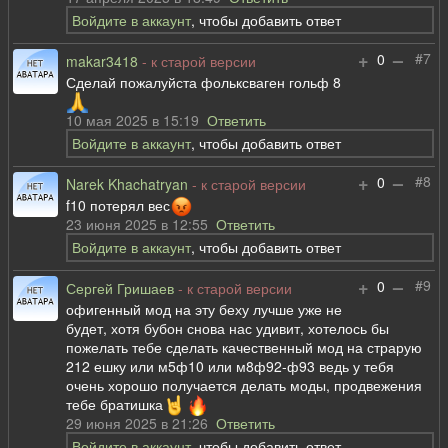
Войдите в аккаунт
, чтобы добавить ответ
+
–
#7
0
makar3418
- к старой версии
Сделай пожалуйста фольксваген гольф 8
10 мая 2025 в 15:19
Ответить
Войдите в аккаунт
, чтобы добавить ответ
+
–
#8
0
Narek Khachatryan
- к старой версии
f10 потерял вес
23 июня 2025 в 12:55
Ответить
Войдите в аккаунт
, чтобы добавить ответ
+
–
#9
0
Сергей Гришаев
- к старой версии
офигенный мод на эту беху лучше уже не
будет, хотя бубон снова нас удивит, хотелось бы
пожелать тебе сделать качественный мод на страрую
212 ешку или м5ф10 или м8ф92-ф93 ведь у тебя
очень хорошо получается делать моды, продвежения
тебе братишка
29 июня 2025 в 21:26
Ответить
Войдите в аккаунт
, чтобы добавить ответ