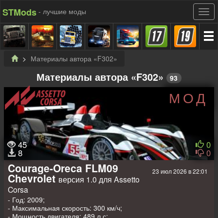
STMods
- лучшие моды
Материалы автора «F302»
Материалы автора «F302»
93
МОД
45
0
8
0
Courage-Oreca FLM09
23 июл 2026 в 22:01
Chevrolet
версия 1.0 для Assetto
Corsa
- Год: 2009;
- Максимальная скорость: 300 км/ч;
- Мощность двигателя: 489 л.с;