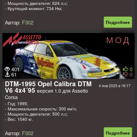
- Мощность двигателя: 624 л.с;
- Крутящий момент: 734 Нм;
- Вес: 1305 кг.
Автор:
F302
Подробнее
МОД
401
0
61
0
DTM-1995 Opel Calibra DTM
4 янв 2025 в 16:17
V6 4x4´95
версия 1.0 для Assetto
Corsa
- Год: 1995;
- Максимальная скорость: 300 км/ч;
- Мощность двигателя: 500 л.с;
- Вес: 1040 кг.
Автор:
F302
Подробнее