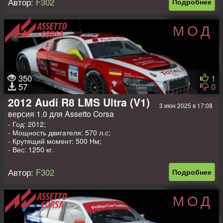
Автор:
F302
Подробнее
МОД
350
1
57
0
2012 Audi R8 LMS Ultra (V1)
3 июн 2025 в 17:08
версия 1.0 для Assetto Corsa
- Год: 2012;
- Мощность двигателя: 570 л.с;
- Крутящий момент: 500 Нм;
- Вес: 1250 кг.
Автор:
F302
Подробнее
МОД