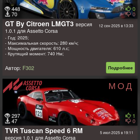
448
0
70
0
GT By Citroen LMGT3
версия
12 сен 2025 в 13:33
1.0.1 для Assetto Corsa
- Год: 2025;
- Максимальная скорость: 280 км/ч;
- Мощность двигателя: 610 л.с;
- Крутящий момент: 740 Нм;
- Вес: 1230 кг.
Автор:
F302
Подробнее
МОД
297
1
47
0
TVR Tuscan Speed 6 RM
5 июл 2025 в 19:11
версия 1.0.1 для Assetto Corsa