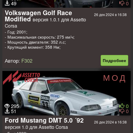
49
0
Volkswagen Golf Race
26 дек 2024 в 16:38
Modified
версия 1.0.1 для Assetto
Corsa
- Год: 2001;
- Максимальная скорость: 275 км/ч;
- Мощность двигателя: 352 л.с;
- Крутящий момент: 358 Нм;
- Вес: 990 кг.
Автор:
F302
Подробнее
МОД
295
0
51
0
Ford Mustang DMT 5.0 ´92
26 дек 2024 в 16:38
версия 1.0 для Assetto Corsa