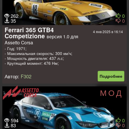
262
0
35
0
Ferrari 365 GTB4
4 янв 2025 в 16:14
Competizione
версия 1.0 для
Assetto Corsa
- Год: 1971;
- Максимальная скорость: 300 км/ч;
- Мощность двигателя: 437 л.с;
- Крутящий момент: 476 Нм;
- Вес: 1280 кг.
Автор:
F302
Подробнее
МОД
594
0
83
0