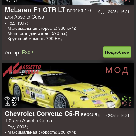
McLaren F1 GTR LT
версия 1.0
9 дек 2025 в 16:21
для Assetto Corsa
- Год: 1997;
- Максимальная скорость: 330 км/ч;
- Мощность двигателя: 590 л.с;
- Крутящий момент: 700 Нм;
- Вес: 960 кг.
Автор:
F302
Подробнее
МОД
291
0
53
0
Chevrolet Corvette C5-R
версия
9 дек 2025 в 16:21
1.0 для Assetto Corsa
- Год: 2005;
- Максимальная скорость: 280 км/ч;