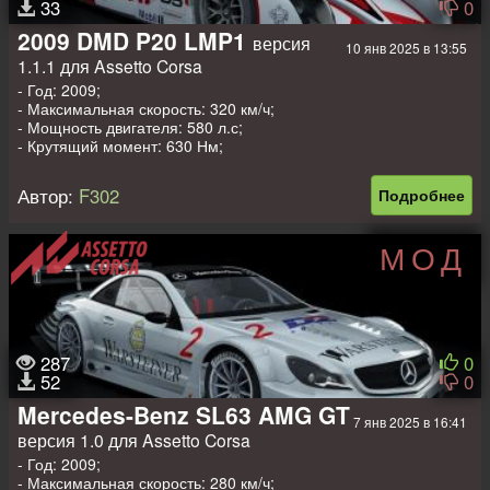
33
0
2009 DMD P20 LMP1
версия
10 янв 2025 в 13:55
1.1.1 для Assetto Corsa
- Год: 2009;
- Максимальная скорость: 320 км/ч;
- Мощность двигателя: 580 л.с;
- Крутящий момент: 630 Нм;
- Вес: 900 кг.
Автор:
F302
Подробнее
МОД
287
0
52
0
Mercedes-Benz SL63 AMG GT
7 янв 2025 в 16:41
версия 1.0 для Assetto Corsa
- Год: 2009;
- Максимальная скорость: 280 км/ч;