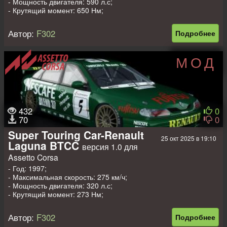
- Мощность двигателя: 590 л.с;
- Крутящий момент: 650 Нм;
- Вес: 1050 кг.
Автор:
F302
Подробнее
МОД
432
0
70
0
Super Touring Car-Renault
25 окт 2025 в 19:10
Laguna BTCC
версия 1.0 для
Assetto Corsa
- Год: 1997;
- Максимальная скорость: 275 км/ч;
- Мощность двигателя: 320 л.с;
- Крутящий момент: 273 Нм;
- Вес: 975 кг.
Автор:
F302
Подробнее