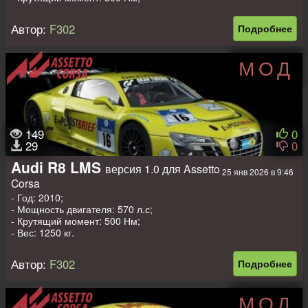
- Вес: 1080 кг.
Автор:
F302
Подробнее
МОД
149
0
29
0
Audi R8 LMS
версия 1.0 для Assetto
25 янв 2026 в 9:46
Corsa
- Год: 2010;
- Мощность двигателя: 570 л.с;
- Крутящий момент: 500 Нм;
- Вес: 1250 кг.
Автор:
F302
Подробнее
МОД