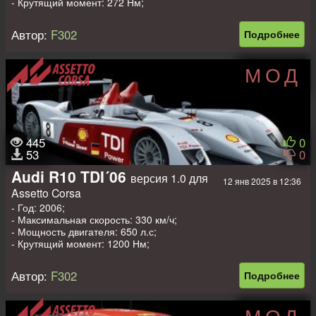
- Крутящий момент: 272 Нм;
- Вес: 975 кг.
Автор:
F302
Подробнее
МОД
445
0
53
0
Audi R10 TDI´06
версия 1.0 для
12 янв 2025 в 12:36
Assetto Corsa
- Год: 2006;
- Максимальная скорость: 330 км/ч;
- Мощность двигателя: 650 л.с;
- Крутящий момент: 1200 Нм;
- Вес: 925 кг.
Автор:
F302
Подробнее
МОД