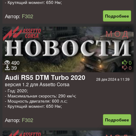
- Крутящий момент: 650 Нм;
- Вес: 986 кг.
Автор:
F302
Подробнее
МОД
490
0
39
0
Audi RS5 DTM Turbo 2020
28 дек 2024 в 11:39
версия 1.2 для Assetto Corsa
- Год: 2020;
- Максимальная скорость: 290 км/ч;
- Мощность двигателя: 600 л.с;
- Крутящий момент: 650 Нм;
- Вес: 986 кг.
Автор:
F302
Подробнее