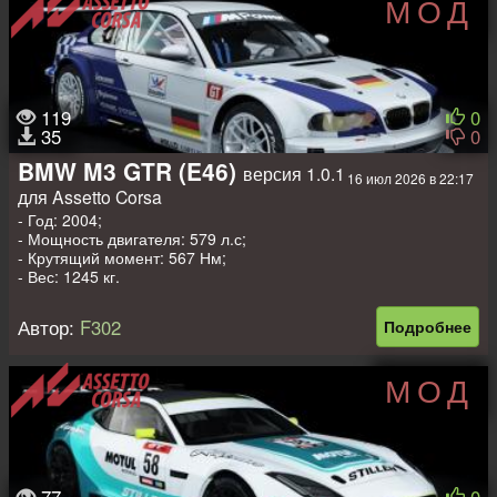
МОД
119
0
35
0
BMW M3 GTR (E46)
версия 1.0.1
16 июл 2026 в 22:17
для Assetto Corsa
- Год: 2004;
- Мощность двигателя: 579 л.с;
- Крутящий момент: 567 Нм;
- Вес: 1245 кг.
Автор:
F302
Подробнее
МОД
77
0