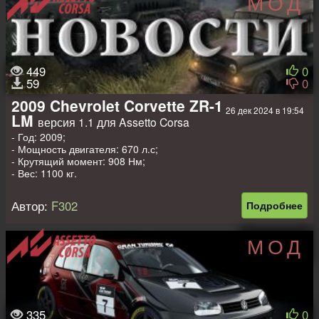
МОД
449
0
59
0
2009 Chevrolet Corvette ZR-1
26 дек 2024 в 19:54
LM
версия 1.1 для Assetto Corsa
- Год: 2009;
- Мощность двигателя: 670 л.с;
- Крутящий момент: 908 Нм;
- Вес: 1100 кг.
Автор:
F302
Подробнее
МОД
335
0