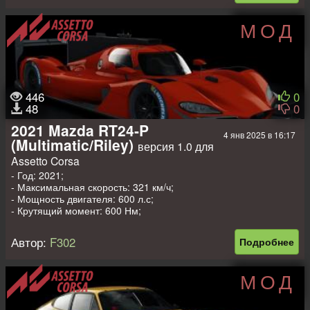
МОД
446
0
48
0
2021 Mazda RT24-P
4 янв 2025 в 16:17
(Multimatic/Riley)
версия 1.0 для
Assetto Corsa
- Год: 2021;
- Максимальная скорость: 321 км/ч;
- Мощность двигателя: 600 л.с;
- Крутящий момент: 600 Нм;
- Вес: 930 кг.
Автор:
F302
Подробнее
МОД