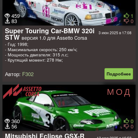
459
1
83
0
Super Touring Car-BMW 320i
3 июн 2025 в 17:08
STW
версия 1.0 для Assetto Corsa
- Год: 1998;
- Максимальная скорость: 250 км/ч;
- Мощность двигателя: 315 л.с;
- Крутящий момент: 278 Нм;
- Вес: 1000 кг.
Автор:
F302
Подробнее
МОД
360
0
56
0
Mitsubishi Eclipse GSX-R
12 мая 2025 в 16:58