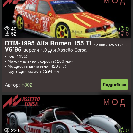
461
0
52
0
DTM-1995 Alfa Romeo 155 TI
12 янв 2025 в 12:35
V6´95
версия 1.0 для Assetto Corsa
- Год: 1995;
- Максимальная скорость: 280 км/ч;
- Мощность двигателя: 420 л.с;
- Крутящий момент: 294 Нм;
- Вес: 1050 кг.
Автор:
F302
Подробнее
МОД
220
0