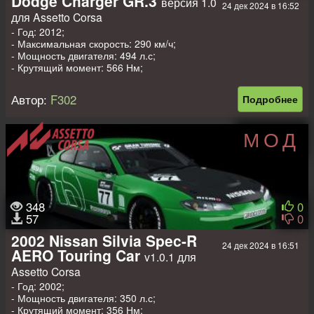
Dodge Charger GR.3
версия 1.0
24 дек 2024 в 16:52
для Assetto Corsa
- Год: 2012;
- Максимальная скорость: 290 км/ч;
- Мощность двигателя: 494 л.с;
- Крутящий момент: 566 Нм;
- Вес: 1300 кг.
Автор:
F302
Подробнее
МОД
348
0
57
0
2002 Nissan Silvia Spec-R
24 дек 2024 в 16:51
AERO Touring Car
v1.0.1 для
Assetto Corsa
- Год: 2002;
- Мощность двигателя: 350 л.с;
- Крутящий момент: 356 Нм;