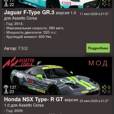
22
0
Jaguar F-Type GR.3
версия 1.0
11 июл 2026 в 21:57
для Assetto Corsa
- Год: 2014;
- Максимальная скорость: 280 км/ч;
- Мощность двигателя: 520 л.с;
- Крутящий момент: 600 Нм;
- Вес: 1275 кг.
Автор:
F302
Подробнее
МОД
137
0
23
0
Honda NSX Type- R GT
версия
25 июн 2026 в 21:27
1.0 для Assetto Corsa
- Год: 2009;