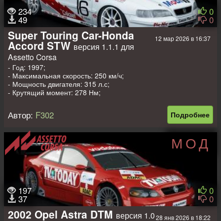
234
0
49
0
Super Touring Car-Honda
12 мар 2026 в 16:37
Accord STW
версия 1.1.1 для
Assetto Corsa
- Год: 1997;
- Максимальная скорость: 250 км/ч;
- Мощность двигателя: 315 л.с;
- Крутящий момент: 278 Нм;
- Вес: 984 кг.
Автор:
F302
Подробнее
МОД
197
0
37
0
2002 Opel Astra DTM
версия 1.0
28 янв 2026 в 18:22