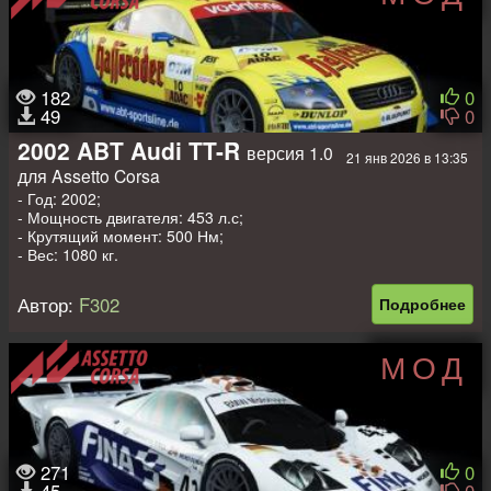
182
0
49
0
2002 ABT Audi TT-R
версия 1.0
21 янв 2026 в 13:35
для Assetto Corsa
- Год: 2002;
- Мощность двигателя: 453 л.с;
- Крутящий момент: 500 Нм;
- Вес: 1080 кг.
Автор:
F302
Подробнее
МОД
271
0
45
0