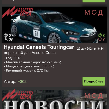
МОД
270
0
35
0
Hyundai Genesis Touringcar
26 дек 2024 в 16:34
версия 1.0 для Assetto Corsa
- Год: 2013;
- Максимальная скорость: 275 км/ч;
- Мощность двигателя: 305 л.с;
- Крутящий момент: 272 Нм;
- Вес: 980 кг.
Автор:
F302
Подробнее
МОД