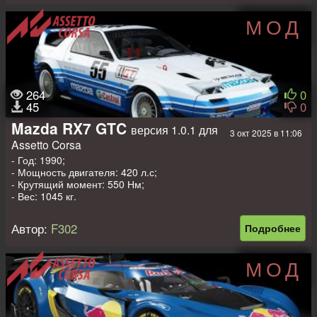
МОД
264
0
45
0
Mazda RX7 GTC
версия 1.0.1 для
3 окт 2025 в 11:06
Assetto Corsa
- Год: 1990;
- Мощность двигателя: 420 л.с;
- Крутящий момент: 550 Нм;
- Вес: 1045 кг.
Автор:
F302
Подробнее
МОД