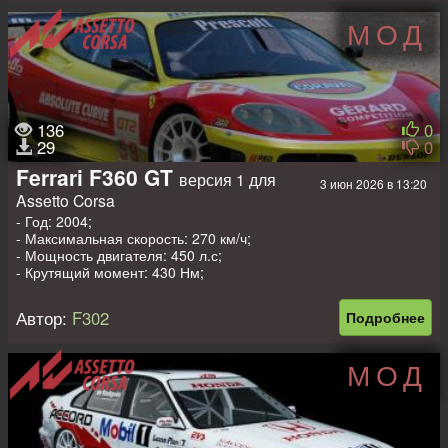
МОД
136
0
29
0
Ferrari F360 GT
версия 1 для
3 июн 2026 в 13:20
Assetto Corsa
- Год: 2004;
- Максимальная скорость: 270 км/ч;
- Мощность двигателя: 450 л.с;
- Крутящий момент: 430 Нм;
- Вес: 1100 кг.
Автор:
F302
Подробнее
МОД