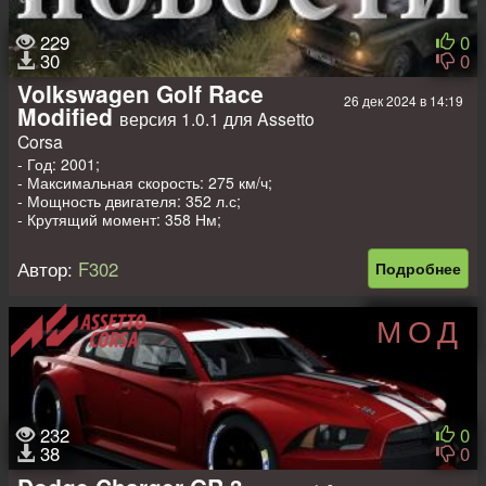
229
0
30
0
Volkswagen Golf Race
26 дек 2024 в 14:19
Modified
версия 1.0.1 для Assetto
Corsa
- Год: 2001;
- Максимальная скорость: 275 км/ч;
- Мощность двигателя: 352 л.с;
- Крутящий момент: 358 Нм;
- Вес: 990 кг.
Автор:
F302
Подробнее
МОД
232
0
38
0