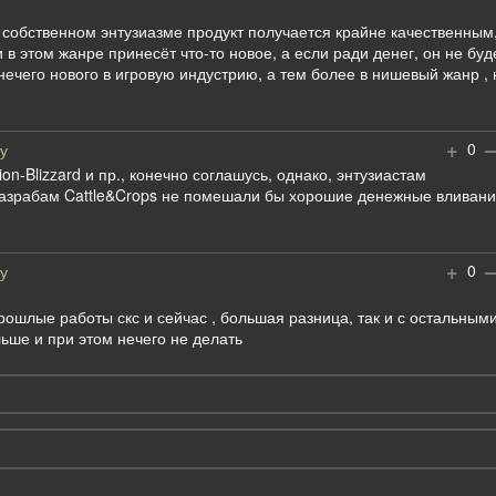
а собственном энтузиазме продукт получается крайне качественным
в этом жанре принесёт что-то новое, а если ради денег, он не буд
нечего нового в игровую индустрию, а тем более в нишевый жанр , 
+
–
0
у
ion-Blizzard и пр., конечно соглашусь, однако, энтузиастам
: разрабам Cattle&Crops не помешали бы хорошие денежные вливан
+
–
0
у
рошлые работы скс и сейчас , большая разница, так и с остальным
льше и при этом нечего не делать