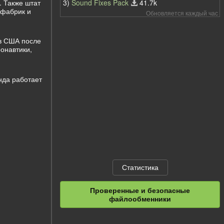
3)
Sound Fixes Pack
41.7k
. Также штат
 фабрик и
Обновляется каждый час
 в США после
онавтики,
нда работает
Статистика
Проверенные и безопасные
файлообменники