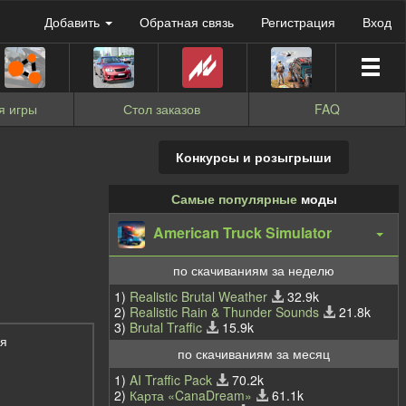
Добавить
Обратная связь
Регистрация
Вход
я игры
Стол заказов
FAQ
Конкурсы и розыгрыши
Самые популярные
моды
American Truck Simulator
по скачиваниям за неделю
1)
Realistic Brutal Weather
32.9k
2)
Realistic Rain & Thunder Sounds
21.8k
3)
Brutal Traffic
15.9k
мя
по скачиваниям за месяц
1)
AI Traffic Pack
70.2k
2)
Карта «CanaDream»
61.1k