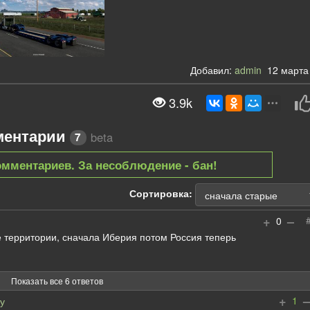
Добавил:
admin
12 марта 
3.9k
ментарии
beta
7
омментариев. За несоблюдение - бан!
Сортировка:
+
–
0
 территории, сначала Иберия потом Россия теперь
Показать все 6 ответов
+
–
1
у