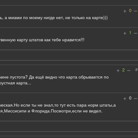
+
–
0
ть, а миами по моему нигде нет, не только на карте)))
+
–
1
твенную карту штатов как тебе нравится!!!
+
–
#
2
чине пустота? Да ещё видно что карта обрывается по
устная карта...
+
–
0
ческая.Но если ты не знал,то тут есть пара норм штаты,а
я,Миссисипи и Флорида.Посмотри,если не видел.