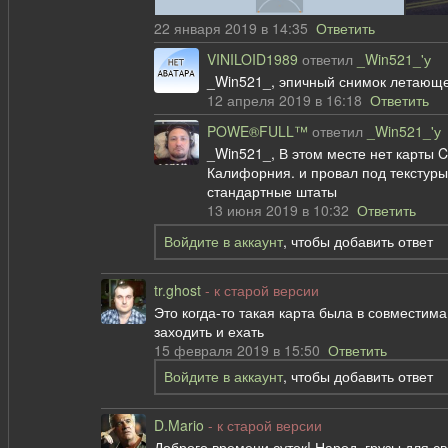
22 января 2019 в 14:35
Ответить
VINILOID1989
ответил
_Win521_'у
_Win521_, эпичный снимок летающег
12 апреля 2019 в 16:18
Ответить
POWE®FULL™
ответил
_Win521_'у
_Win521_, В этом месте нет карты C
Калифорния. и провал под текстуры 
стандартные штаты
13 июня 2019 в 10:32
Ответить
Войдите в аккаунт
, чтобы добавить ответ
tr.ghost
- к старой версии
Это когда-то такая карта была в совместим
заходить и ехать
15 февраля 2019 в 15:50
Ответить
Войдите в аккаунт
, чтобы добавить ответ
D.Mario
- к старой версии
Доброго времени суток! Народ, грузы для с