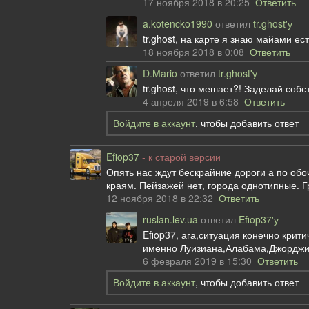
17 ноября 2018 в 20:25
Ответить
a.kotencko1990
ответил
tr.ghost'у
tr.ghost, на карте я знаю майами ес
18 ноября 2018 в 0:08
Ответить
D.Mario
ответил
tr.ghost'у
tr.ghost, что мешает?! Заделай собс
4 апреля 2019 в 6:58
Ответить
Войдите в аккаунт
, чтобы добавить ответ
Efiop37
- к старой версии
Опять нас ждут бескрайние дороги а по обо
краям. Пейзажей нет, города однотипные. Гр
12 ноября 2018 в 22:32
Ответить
ruslan.lev.ua
ответил
Efiop37'у
Efiop37, ага,ситуация конечно крити
именно Луизиана,Алабама,Джорджи
6 февраля 2019 в 15:30
Ответить
Войдите в аккаунт
, чтобы добавить ответ