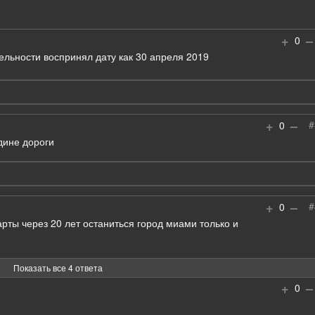
+
–
0
ельности воспринял дату как 30 апреля 2019
+
–
#
0
дине дороги
+
–
#
0
арты через 20 лет останиться город миами только и
Показать все 4 ответа
+
–
0