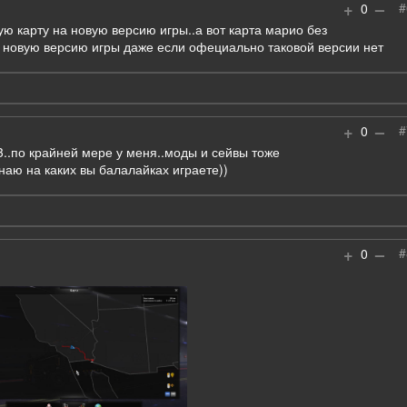
+
–
#
0
ю карту на новую версию игры..а вот карта марио без
а новую версию игры даже если офециально таковой версии нет
+
–
#
0
33..по крайней мере у меня..моды и сейвы тоже
наю на каких вы балалайках играете))
+
–
#
0