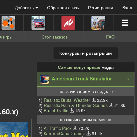
Добавить
Обратная связь
Регистрация
Вход
я игры
Стол заказов
FAQ
Конкурсы и розыгрыши
Самые популярные
моды
American Truck Simulator
по скачиваниям за неделю
1)
Realistic Brutal Weather
32.9k
2)
Realistic Rain & Thunder Sounds
21.8k
.60.x)
3)
Brutal Traffic
15.9k
по скачиваниям за месяц
1)
AI Traffic Pack
70.2k
2)
Карта «CanaDream»
61.1k