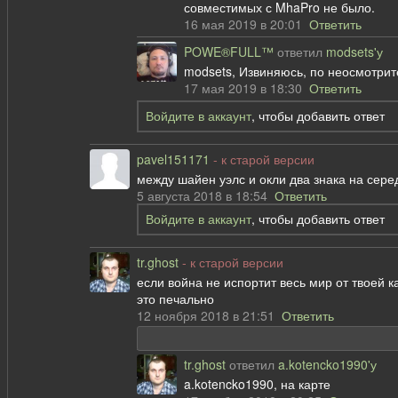
совместимых с MhaPro не было.
16 мая 2019 в 20:01
Ответить
POWE®FULL™
ответил
modsets'у
modsets, Извиняюсь, по неосмотрит
17 мая 2019 в 18:30
Ответить
Войдите в аккаунт
, чтобы добавить ответ
pavel151171
- к старой версии
между шайен уэлс и окли два знака на сере
5 августа 2018 в 18:54
Ответить
Войдите в аккаунт
, чтобы добавить ответ
tr.ghost
- к старой версии
если война не испортит весь мир от твоей к
это печально
12 ноября 2018 в 21:51
Ответить
tr.ghost
ответил
a.kotencko1990'у
a.kotencko1990, на карте