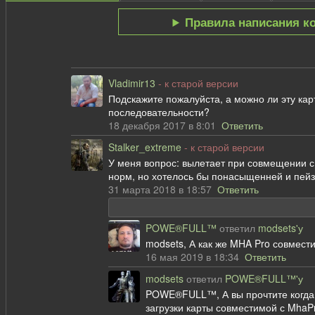
Правила написания к
Vladimir13
- к старой версии
Подскажите пожалуйста, а можно ли эту карт
последовательности?
18 декабря 2017 в 8:01
Ответить
Stalker_extreme
- к старой версии
У меня вопрос: вылетает при совмещении с 
норм, но хотелось бы понасыщенней и пейза
31 марта 2018 в 18:57
Ответить
POWE®FULL™
ответил
modsets'у
modsets, А как же MHA Pro совмест
16 мая 2019 в 18:34
Ответить
modsets
ответил
POWE®FULL™'у
POWE®FULL™, А вы прочтите когда 
загрузки карты совместимой с MhaPr