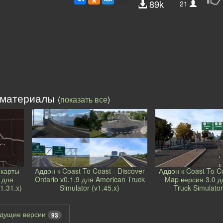
89k
21
 материалы
(
показать все
)
 карты
Аддон к Coast To Coast - Discover
Аддон к Coast To C
 для
Ontario v0.1.9 для American Truck
Map версия 3.0 д
1.31.x)
Simulator (v1.45.x)
Truck Simulator
дущие версии
93