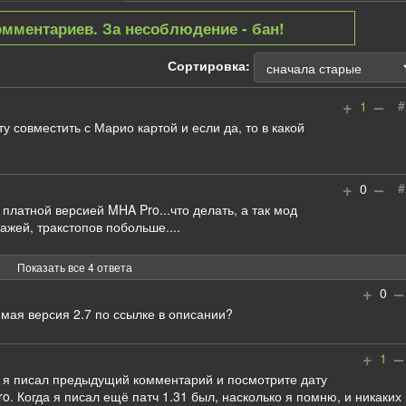
омментариев. За несоблюдение - бан!
Сортировка:
+
–
#
1
у совместить с Марио картой и если да, то в какой
+
–
#
0
платной версией MHA Pro...что делать, а так мод
жей, тракстопов побольше....
Показать все 4 ответа
+
–
0
имая версия 2.7 по ссылке в описании?
+
–
1
я писал предыдущий комментарий и посмотрите дату
o. Когда я писал ещё патч 1.31 был, насколько я помню, и никаких