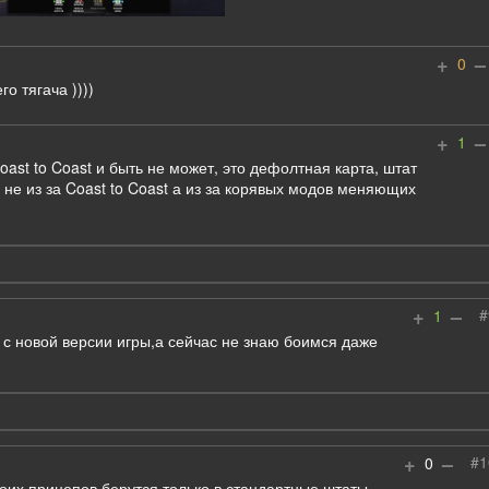
+
–
0
о тягача ))))
+
–
1
oast to Coast и быть не может, это дефолтная карта, штат
не из за Coast to Coast а из за корявых модов меняющих
+
–
#
1
а с новой версии игры,а сейчас не знаю боимся даже
+
–
#1
0
воих прицепов берутся только в стандартные штаты