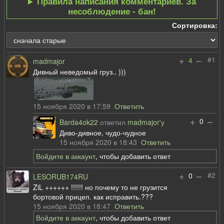
Правила написания комментариев. За
несоблюдение - бан!
Сортировка:
+
–
#1
4
madmajor
Дивный неведомый груз.. )))
15 ноября 2020 в 17:59
Ответить
+
–
0
Barda4ok22
ответил
madmajor'у
Диво-дивное, чудо-чудное
15 ноября 2020 в 18:43
Ответить
Войдите в аккаунт
, чтобы добавить ответ
+
–
#2
0
LESORUB174RU
ZiL ++++++ !!!!!! но почему то не грузится
бортовой прицеп. как исправить.???
15 ноября 2020 в 18:47
Ответить
Войдите в аккаунт
, чтобы добавить ответ