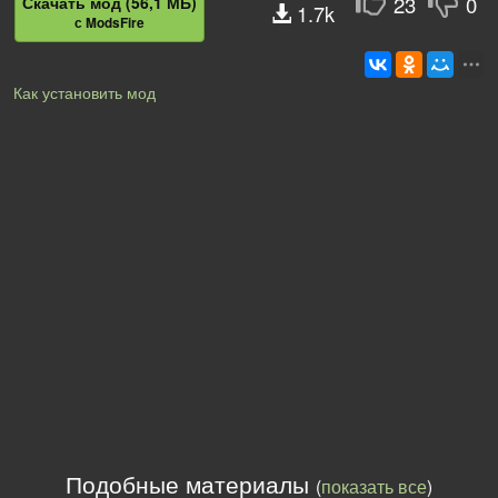
23
0
Скачать мод (56,1 МБ)
1.7k
с ModsFire
Как установить мод
Подобные материалы
(
показать все
)