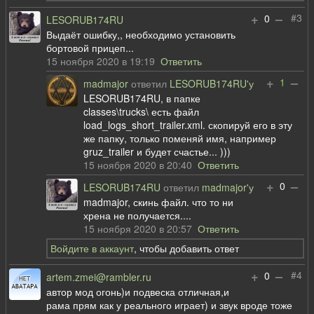
+
–
#3
0
LESORUB174RU
Выдаёт ошибку,, необходимо установить
бортовой прицеп...
15 ноября 2020 в 19:19
Ответить
+
–
1
madmajor
ответил
LESORUB174RU'у
LESORUB174RU, в папке
classes\trucks\ есть файл
load_logs_short_trailer.xml. скопируй его в эту
же папку, только поменяй имя, например
gruz_trailer и будет счастье... )))
15 ноября 2020 в 20:40
Ответить
+
–
0
LESORUB174RU
ответил
madmajor'у
madmajor, скинь файл. что то ни
хрена не получается....
15 ноября 2020 в 20:57
Ответить
Войдите в аккаунт
, чтобы добавить ответ
+
–
#4
0
artem.zmei@rambler.ru
автор мод огонь)и подвеска отличная,и
рама прям как у реального играет) и звук вроде тоже