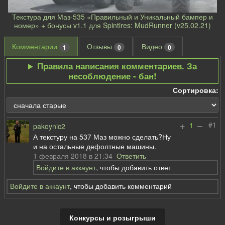
Текстура для Маз-535 «Правильный и Уникальный бампер и
номер» + бонусы v1.1 для Spintires: MudRunner (v25.02.21)
Комментарии
Отзывы
Видео
1
0
0
Правила написания комментариев. За
несоблюдение - бан!
Сортировка:
+
–
#1
1
pakoynic2
А текстуру на 537 Маз можно сделать?Ну
и на остальные дефолтные машины.
1 февраля 2018 в 21:34
Ответить
Войдите в аккаунт
, чтобы добавить ответ
Войдите в аккаунт
, чтобы добавить комментарий
Конкурсы и розыгрыши