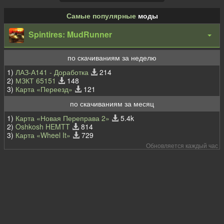
Самые популярные
моды
Spintires: MudRunner
по скачиваниям за неделю
1)
ЛАЗ-А141 - Доработка
214
2)
МЗКТ 65151
148
3)
Карта «Переезд»
121
по скачиваниям за месяц
1)
Карта «Новая Переправа 2»
5.4k
2)
Oshkosh HEMTT
814
3)
Карта «Wheel It»
729
Обновляется каждый час