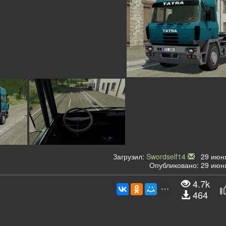
Загрузил:
Swordself14
29 июня
Опубликовано: 29 июня
4.7k
464