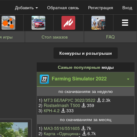
Добавить
Обратная связь
Регистрация
Вход
я игры
Стол заказов
FAQ
Конкурсы и розыгрыши
Самые популярные
моды
Farming Simulator 2022
по скачиваниям за неделю
1)
МТЗ БЕЛАРУС 3022/3522
2.3k
2)
Rostselmash T500
359
3)
КРН-4.2
333
по скачиваниям за месяц
1)
МАЗ-5516/551605
7k
2)
Карта «Одещина»
6.7k