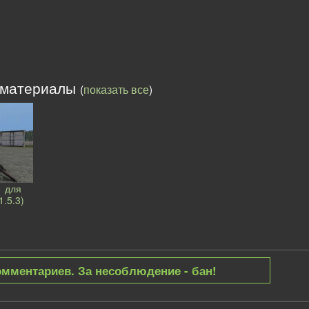
 материалы
(
показать все
)
1 для
1.5.3)
омментариев. За несоблюдение - бан!