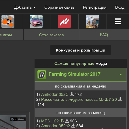
Добавить
Обратная связь
Регистрация
Вход
я игры
Стол заказов
FAQ
Конкурсы и розыгрыши
Самые популярные
моды
Farming Simulator 2017
по скачиваниям за неделю
1)
Amkodor 352C
172
2)
Рассеиватель жидкого навоза МЖВУ 20
114
по скачиваниям за месяц
1)
МТЗ_1221B
966
2)
Amcador 352c2
684