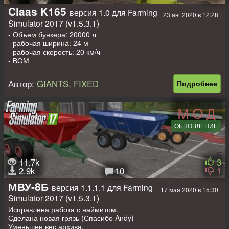
Claas K165
версия 1.0 для Farming
23 авг 2020 в 12:28
Simulator 2017 (v1.5.3.1)
- Объем бункера: 20000 л
- рабочая ширина: 24 м
- рабочая скорость: 20 км/ч
- ВОМ
- светотехника
- моющийся
Автор:
GIANTS, FIXED
Подробнее
- лог чистый
МОД
ОБНОВЛЕНИЕ
11.7k
3
2.9k
10
1
МВУ-8Б
версия 1.1.1.1 для Farming
17 мая 2020 в 15:30
Simulator 2017 (v1.5.3.1)
Исправлена работа с наймитом.
Сделана новая грязь (Спасибо Andy)
Уменьшен вес архива.