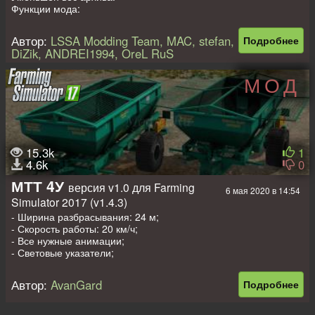
Функции мода:
Стоимость: 35000 €, в день 5 €.
Объем: 8000л
Автор:
LSSA Modding Team, MAC, stefan,
Подробнее
Рабочая ширина 20м.
DiZik, ANDREI1994, OreL RuS
Выбор основного цвета (кузов)
Выбор цвета дизайна (рама)
МОД
Выбор цвета дисков
Авторы в modDesc: LSSA Modding Team, MAC, stefan, DiZik,
ANDREI1994, Gosteh, budda, westenders,
доработка: OreL RuS, Andy Vertlib.
15.3k
1
4.6k
0
МТТ 4У
версия v1.0 для Farming
6 мая 2020 в 14:54
Simulator 2017 (v1.4.3)
- Ширина разбрасывания: 24 м;
- Скорость работы: 20 км/ч;
- Все нужные анимации;
- Световые указатели;
- Крышки открываются;
- Динамические шланги.
Автор:
AvanGard
Подробнее
- Цена в магазине: 11286 долларов;
- Емкость под удобрения: 3900 литров.
- Лог чист от ошибок.