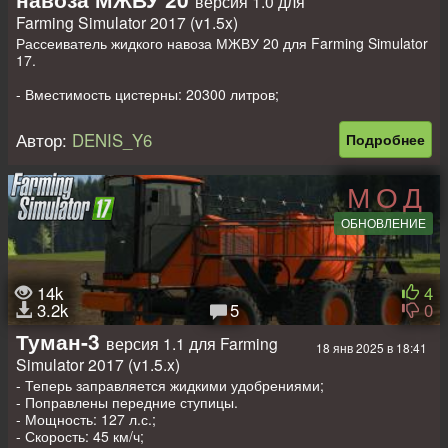
версия 1.0 для
Farming Simulator 2017 (v1.5x)
Рассеиватель жидкого навоза МЖВУ 20 для Farming Simulator
17.
- Вместимость цистерны: 20300 литров;
- Цена: 20000 $;
- Рабочая ширина: 12 м;
Автор:
DENIS_Y6
Подробнее
- Рабочая скорость: 15 км/ч.
МОД
ОБНОВЛЕНИЕ
14k
4
3.2k
5
0
Туман-3
версия 1.1 для Farming
18 янв 2025 в 18:41
Simulator 2017 (v1.5.x)
- Теперь заправляется жидкими удобрениями;
- Поправлены передние ступицы.
- Мощность: 127 л.с.;
- Скорость: 45 км/ч;