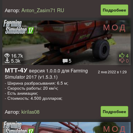
- Объем топливного бака: 210 л.;
- Стоимость: 52 000 €;
Автор:
Anton_Zasim71 RU
Подробнее
- Стоимость обслуживания в день: 95 €;
- Конфигурация опрыскивателя / разбрасывателя удобрений;
- Конфигурация колес;
МОД
- Анимированные приборы;
- Рабочая светотехника;
- Рабочее зеркало;
- Оставляет следы;
- Пачкается и моется;
- Рабочая ширина: 28,0 м.;
16.7k
4
- Объем: 5 000 л.;
5.3k
5
0
- IC управление.
МТТ-4У
версия 1.0.0.0 для Farming
2 янв 2022 в 1:29
Авторы: MishkaGammi, FS17: Anton_Zasim71 RU.
Simulator 2017 (v1.5.3.1)
- Ширина разбрасывания: 6.5 м;
- Скорость работы: 20 км/ч;
- Есть анимации;
- Стоимость: 4.500 долларов;
- Емкость под удобрения: 3000 л.
Автор:
kirilas08
Подробнее
МОД