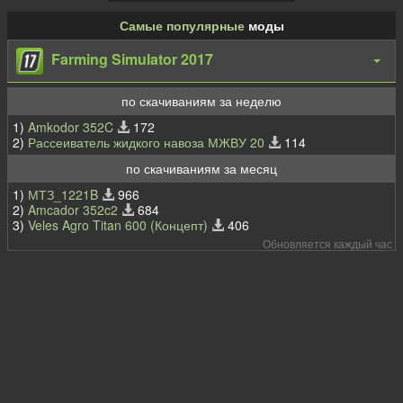
Самые популярные
моды
Farming Simulator 2017
по скачиваниям за неделю
1)
Amkodor 352C
172
2)
Рассеиватель жидкого навоза МЖВУ 20
114
по скачиваниям за месяц
1)
МТЗ_1221B
966
2)
Amcador 352c2
684
3)
Veles Agro Titan 600 (Концепт)
406
Обновляется каждый час