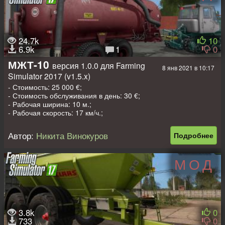
24.7k
10
6.9k
1
0
МЖТ-10
версия 1.0.0 для Farming
8 янв 2021 в 10:17
Simulator 2017 (v1.5.x)
- Стоимость: 25 000 €;
- Стоимость обслуживания в день: 30 €;
- Рабочая ширина: 10 м.;
- Рабочая скорость: 17 км/ч.;
- Необходимая мощность трактора: 96 кВт / 130 л.с.;
- Объем: 10 000 л.;
Автор:
Никита Винокуров
Подробнее
- Выбор колес;
- Выбор дизайна;
- Выбор номера/логотипа;
МОД
- Динамические шланги;
- Рабочая светотехника;
- Оставляет следы;
- Пачкается и моется.
Авторы: FSSA Modding Team, FS17: Никита Винокуров.
3.8k
0
733
0