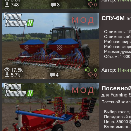
- Конфигурация
748
3
0
- Конфигурация
- Выбор типа к
- IC управлени
СПУ-6М
МОД
ве
- Анимированны
- Рабочая свет
- Рабочие зерк
- Стоимость: 15
- Оставляют сл
- Стоимость об
- Пачкаются и 
- Рабочая шири
- Объем кузова:
- Рабочая скоро
- Рекомендуема
Авторы: Bear F
- Объем: 1 000 
- Конфигураци
- Открываются 
17.5k
10
Автор:
Никит
- Эффекты зем
5.7k
4
0
- Оставляет сл
- Пачкается и 
Посевной
МОД
Авторы: Barsov
для Farming S
Посевной комп
- Выбор колес;
- Порядковый н
- Цена: 35000 $
- Вместимость: