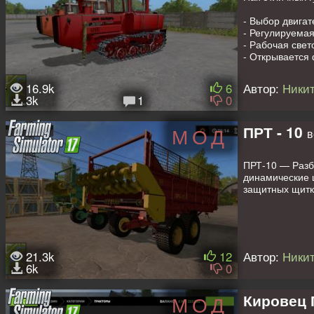
- Выбор двигат
- Регулируемая
- Рабочая свет
- Открывается 
В комплекте к 
16.9k
6
Автор:
Никит
3k
1
0
ПРТ - 10
МОД
в
ПРТ-10 — Разб
динамические ш
защитных щитк
21.3k
12
Автор:
Никит
6k
0
Кировец 
МОД