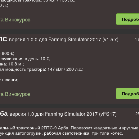
сть: 10 км/ч;
 л.;
моется.
а;
а Винокуров
Подро
 Software, FS17: Никита Винокуров.
/логотипа;
е шланги;
отехника;
еды;
ПС
версия 1.0.0 для Farming Simulator 2017 (v1.5.x)
1 
моется.
Modding Team, FS17: Никита Винокуров.
 800 €;
служивания в день: 10 €;
на: 10,8 м.;
я мощность трактора: 147 кВт / 200 л.с.;
е шланги;
еды.
а Винокуров
Подро
RusAgroTeh, FS17: Никита Винокуров.
ба
версия 1.0 для Farming Simulator 2017 (vFS17)
2
альный тракторный 2ПТС-9 Арба. Перевозит квадратные и круглые
ункция автопогрузки, рабочая светотехника, три типа колес.