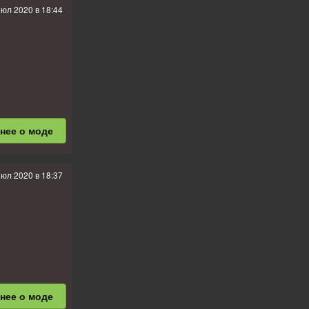
июл 2020 в 18:44
р
бнее
о моде
от;
июл 2020 в 18:37
бнее
о моде