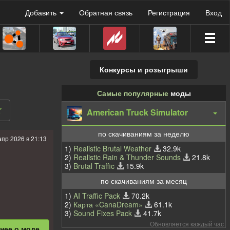
Добавить
Обратная связь
Регистрация
Вход
Конкурсы и розыгрыши
Самые популярные
моды
American Truck Simulator
по скачиваниям за неделю
апр 2026 в 21:13
1)
Realistic Brutal Weather
32.9k
2)
Realistic Rain & Thunder Sounds
21.8k
3)
Brutal Traffic
15.9k
по скачиваниям за месяц
1)
AI Traffic Pack
70.2k
2)
Карта «CanaDream»
61.1k
3)
Sound Fixes Pack
41.7k
Обновляется каждый час
бнее
о моде