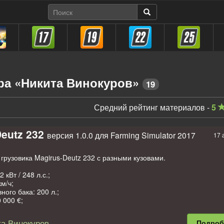
ра «Никита Винокуров»
19
Средний рейтинг материалов -
5
eutz 232
версия 1.0.0 для Farming Simulator 2017
17 
 грузовика Magirus-Deutz 232 с разными кузовами.
 кВт / 248 л.с.;
км/ч;
ного бака: 200 л.;
 000 €;
служивания в день: 30 €;
я шноркеля;
а Винокуров
Подро