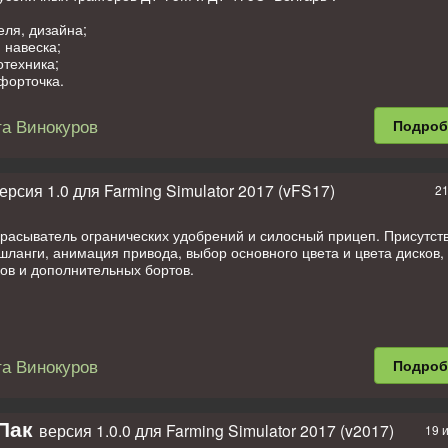
еля, дизайна;
 навеска;
отехника;
форточка.
каждому трактору отвал и "косынка".
а Винокуров
Подро
ерсия 1.0 для Farming Simulator 2017 (vFS17)
21
расыватель огранических удобрений и силосный прицеп. Присутст
ланги, анимация привода, выбор основного цвета и цвета дисков,
ов и дополнительных бортов.
а Винокуров
Подро
Пак
версия 1.0.0 для Farming Simulator 2017 (v2017)
19 