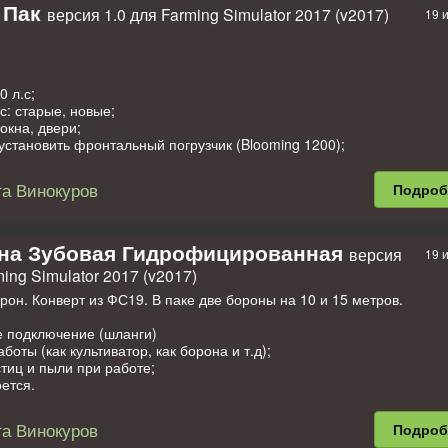
 КПП и педали;
ортизации сидения;
 Пак
версия 1.0 для Farming Simulator 2017 (v2017)
19 
ортизации сидения;
е подключение (шланги);
дворники, работают в снег и дождь;
 типа дизайна.
управление для удобства погрузки;
а;
становить фронтальный погрузчик ПКУ Барнаул. У погрузчика выбо
окна, двери, убираются щитки, откидываются подножки;
0 л.с;
й выхлоп;
с: старые, новые;
оется;
окна, двери;
е;
установить фронтальный погрузчик (Blooming 1200);
иборной панели.
й выхлоп;
отвал, работает как противовес.
ется;
а Винокуров
Подро
е;
снять/установить передние крылья, кондиционер, утеплитель на кап
иборной панели;
навеской и прицепной скобой с помощью мышки;
на Зубовая Гидрофицированная
версия
19 
ортизации сидения;
ming Simulator 2017 (v2017)
а;
е подключение (шланги).
рон. Конверт из ФС19. В паке две бороны на 10 и 15 метров.
аходятся:
е подключение (шланги)
боты (как культиватор, как борона и т.д);
еска;
тиц и пыли при работе;
 возможностью добавления веса;
оется.
погрузчик (Blooming 1200).
а Винокуров
Подро