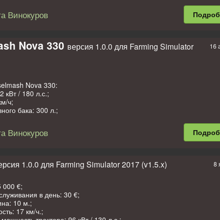
0 € / день;
 рабочая скорость: 20 км/ч.
а Винокуров
Подро
;
ash Nova 330
версия 1.0.0 для Farming Simulator
16 
250 € / день;
на: 9.7 м;
щность: 320 л.с;
 рабочая скорость: 20 км/ч.
selmash Nova 330:
 за мод выражаем Евгению Муслимову, Максиму Жанаровичу Пани
 кВт / 180 л.с.;
км/ч;
ного бака: 300 л.;
5 000 €;
служивания в день: 180 €;
а Винокуров
Подро
а: 4 500 л.;
е дисплеи, педали, рычаг ГСТ, шкивы, валы;
отехника;
ала;
ерсия 1.0.0 для Farming Simulator 2017 (v1.5.x)
8 
еды;
моется.
 000 €;
tream 500:
служивания в день: 30 €;
 000 €;
на: 10 м.;
служивания в день: 1 €;
сть: 17 км/ч.;
.;
мощность трактора: 96 кВт / 130 л.с.;