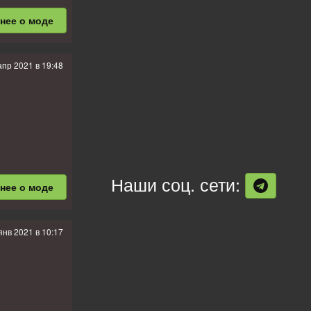
бнее
о моде
апр 2021 в 19:48
ну.
Наши соц. сети:
бнее
о моде
янв 2021 в 10:17