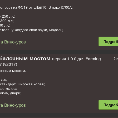
онверт из ФС19 от Erlan10. В паке К700А:
 250 л.с;
300 л.с;
0 л.с;
ателя, у каждого свои звуки, модель;
отехника;
КПП и рычаг навески, ну и педали;
а Винокуров
Подро
дворники, работают в снег и дождь;
ортизации сидения;
а;
окна, двери, убираются щитки, откидываются подножки;
 балочным мостом
версия 1.0.0 для Farming
19 
й выхлоп;
7 (v2017)
оется;
е;
лочным мостом:
иборной панели;
навески мышкой;
л.с;
е подключение (шланги).
 стандарт, широкая колея;
ые колеса;
ный погрузчик:
окна, двери;
й выхлоп;
 250 л.с;
ется;
а Винокуров
Подро
300 л.с;
е;
ателя, у каждого свои звуки, модель;
иборной панели, рычагов;
отехника;
навески мышкой;