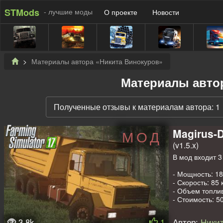
STMods
- лучшие моды
О проекте
Новости
Материалы автора «Никита Винокуров»
Материалы авто
Полученные отзывы к материалам автора: 1
Magirus-D
МОД
(v1.5.x)
В мод входит 3
- Мощность: 182
- Скорость: 85 
- Объем топлив
- Стоимость: 50
- Стоимость об
- Конфигураци
3.8k
1
Автор:
Никит