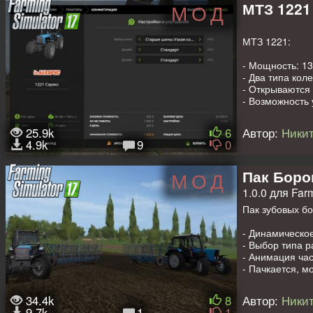
- Анимированы
- Анимация ам
МТЗ 1221
МОД
- Анимация ам
- Динамическо
- Анимированы 
- На выбор два
- Реверсивное 
МТЗ 1221:
- Выбор дизайн
Возможность у
- Открываются 
конфигурации:
- Мощность: 13
- Динамически
- Два типа коле
- Пачкается, м
- Стандарт;
- Открываются 
- IC управлени
- С фарами.
- Возможность 
- Анимация пр
- Динамически
Также имеется 
- Пачкается/мо
25.9k
6
Автор:
Никит
- IC управлени
4.9k
9
0
- Возможность 
- Анимация пр
- Управление 
Пак Боро
МОД
- Анимация ам
1.0.0 для Far
- Выбор дизайн
- Динамическо
Пак зубовых бо
Также в паке н
- Динамическо
- Выбор типа ра
- Передняя нав
- Анимация час
- Противовес с
- Пачкается, м
- Фронтальный 
34.4k
8
Автор:
Никит
9.7k
1
1