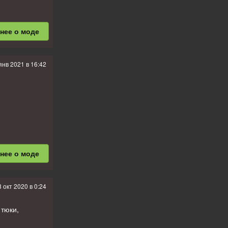
бнее
о моде
янв 2021 в 16:42
бнее
о моде
8 окт 2020 в 0:24
 тюки,