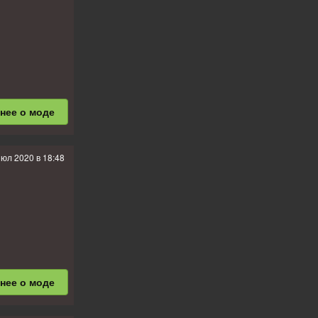
бнее
о моде
июл 2020 в 18:48
бнее
о моде