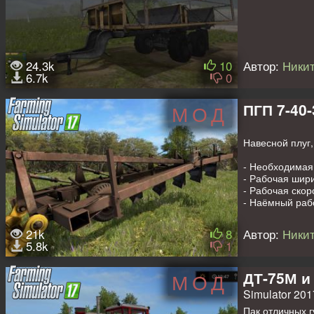
24.3k
10
Автор:
Никит
6.7k
0
ПГП 7-40-
МОД
Навесной плуг
- Необходимая 
- Рабочая шири
- Рабочая скоро
- Наёмный раб
- Анимация час
- Моющийся.
21k
8
Автор:
Никит
5.8k
1
ДТ-75М и
МОД
Simulator 201
Пак отличных г