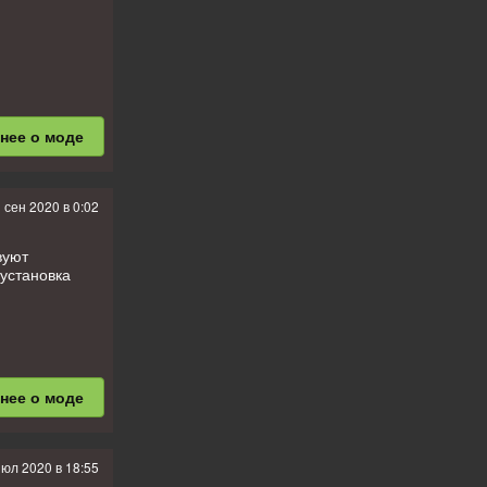
бнее
о моде
 сен 2020 в 0:02
вуют
 установка
бнее
о моде
июл 2020 в 18:55