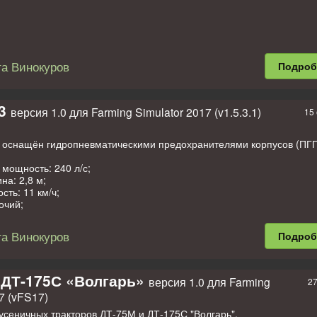
а Винокуров
Подро
3
версия 1.0 для Farming Simulator 2017 (v1.5.3.1)
15 
, оснащён гидропневматическими предохранителями корпусов (ПГП
мощность: 240 л/с;
на: 2,8 м;
сть: 11 км/ч;
очий;
тиц земли и пыли;
а Винокуров
Подро
 ДТ-175С «Волгарь»
версия 1.0 для Farming
27
7 (vFS17)
усеничных тракторов ДТ-75М и ДТ-175С "Волгарь".