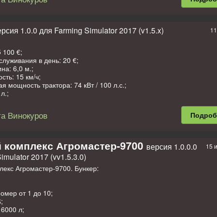
 аксессуаров в салон;
 колес;
узова (клавиша Z);
е;
рсия 1.0.0 для Farming Simulator 2017 (v1.5.x)
11
е приборы, педали, рычаг передач, подвеска, карданы;
отехника;
ала;
 100 €;
еды;
служивания в день: 20 €;
моются;
на: 6,0 м.;
 8 000 / 12 000 л.
сть: 15 км/ч;
я мощность трактора: 74 кВт / 100 л.с.;
arm, FS17: Никита Винокуров.
л.;
я маркеров;
крышки (клавиша N);
а Винокуров
Подро
ли;
еды;
моется.
 комплекс Агромастер-9700
версия 1.0.0.0
15 
, Никита Винокуров.
imulator 2017 (vv1.5.3.0)
лекс Агромастер-9700. Бункер:
омер от 1 до 10;
;
 6000 л;