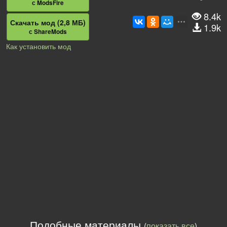
с ModsFire
8.4k
Скачать мод (2,8 МБ)
1.9k
с ShareMods
Как установить мод
Подобные материалы
(
показать все
)