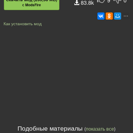
9
0
83.8k
с ModsFire
Как установить мод
Подобные материалы
(
показать все
)