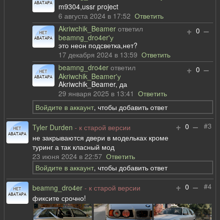
m9304,ussr project
6 августа 2024 в 17:52
Ответить
Akriwchik_Beamer
ответил
+
–
0
beamng_dro4er'у
это неон подсветка,нет?
17 декабря 2024 в 13:59
Ответить
beamng_dro4er
ответил
+
–
0
Akriwchik_Beamer'у
Akriwchik_Beamer, да
29 января 2025 в 13:41
Ответить
Войдите в аккаунт
, чтобы добавить ответ
+
–
#3
0
Tyler Durden
- к старой версии
не закрываются двери в модельках кроме
туринг а так класный мод
23 июня 2024 в 22:57
Ответить
Войдите в аккаунт
, чтобы добавить ответ
+
–
#4
0
beamng_dro4er
- к старой версии
фиксите срочно!