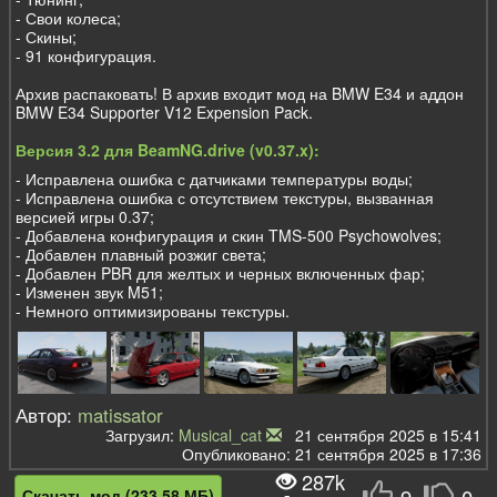
- Свои колеса;
- Скины;
- 91 конфигурация.
Архив распаковать! В архив входит мод на BMW E34 и аддон
BMW E34 Supporter V12 Expension Pack.
Версия 3.2 для BeamNG.drive (v0.37.x):
- Исправлена ошибка с датчиками температуры воды;
- Исправлена ошибка с отсутствием текстуры, вызванная
версией игры 0.37;
- Добавлена конфигурация и скин TMS-500 Psychowolves;
- Добавлен плавный розжиг света;
- Добавлен PBR для желтых и черных включенных фар;
- Изменен звук M51;
- Немного оптимизированы текстуры.
Автор:
matissator
Загрузил:
Musical_cat
21 сентября 2025 в 15:41
Опубликовано: 21 сентября 2025 в 17:36
287k
Скачать мод (233,58 МБ)