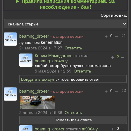
Правила написания комментариев. За
несоблюдение - бан!
Сортировка:
+
–
#1
0
beamng_dro4er
- к старой версии
лучше чем kenemation
21 марта 2024 в 17:27
Ответить
Керим Мамедагаев
ответил
+
–
2
beamng_dro4er'у
любой автор будет лучше кенематиона
5 мая 2024 в 12:59
Ответить
Войдите в аккаунт
, чтобы добавить ответ
+
–
#2
0
beamng_dro4er
- к старой версии
2 апреля 2024 в 15:36
Ответить
Показать все 4 ответа
+
–
0
beamng_dro4er
ответил
m9304'у