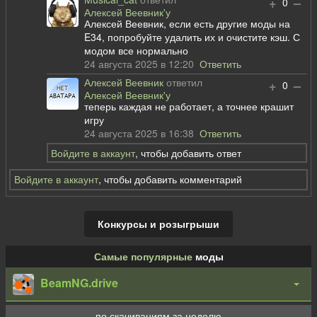
+
–
0
Алексей Веевник'у
Алексей Веевник, если есть другие моды на
E34, попробуйте удалить их и очистите кэш. С
модом все нормально
24 августа 2025 в 12:20
Ответить
Алексей Веевник
ответил
+
–
0
Алексей Веевник'у
теперь каждая не работает, а точнее крашит
игру
24 августа 2025 в 16:38
Ответить
Войдите в аккаунт
, чтобы добавить ответ
Войдите в аккаунт
, чтобы добавить комментарий
Конкурсы и розыгрыши
Самые популярные
моды
BeamNG.drive
по скачиваниям за неделю