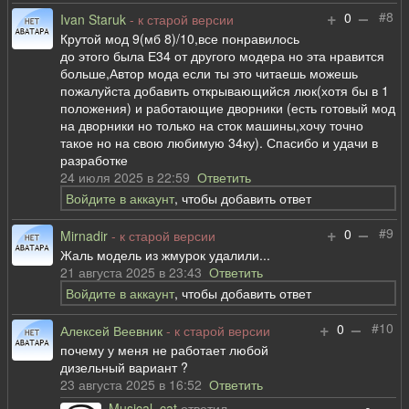
+
–
#8
0
Ivan Staruk
- к старой версии
Крутой мод 9(мб 8)/10,все понравилось
до этого была Е34 от другого модера но эта нравится
больше,Автор мода если ты это читаешь можешь
пожалуйста добавить открывающийся люк(хотя бы в 1
положения) и работающие дворники (есть готовый мод
на дворники но только на сток машины,хочу точно
такое но на свою любимую 34ку). Спасибо и удачи в
разработке
24 июля 2025 в 22:59
Ответить
Войдите в аккаунт
, чтобы добавить ответ
+
–
#9
0
Mirnadir
- к старой версии
Жаль модель из жмурок удалили...
21 августа 2025 в 23:43
Ответить
Войдите в аккаунт
, чтобы добавить ответ
+
–
#10
0
Алексей Веевник
- к старой версии
почему у меня не работает любой
дизельный вариант ?
23 августа 2025 в 16:52
Ответить
Musical_cat
ответил