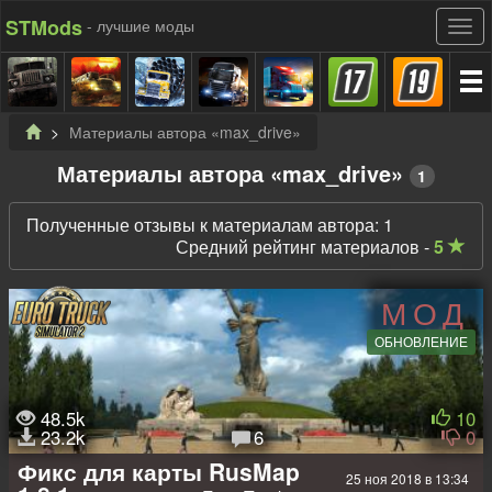
STMods
- лучшие моды
Материалы автора «max_drive»
Материалы автора «max_drive»
1
Полученные отзывы к материалам автора: 1
Средний рейтинг материалов -
5
МОД
ОБНОВЛЕНИЕ
48.5k
10
23.2k
6
0
Фикс для карты RusMap
25 ноя 2018 в 13:34