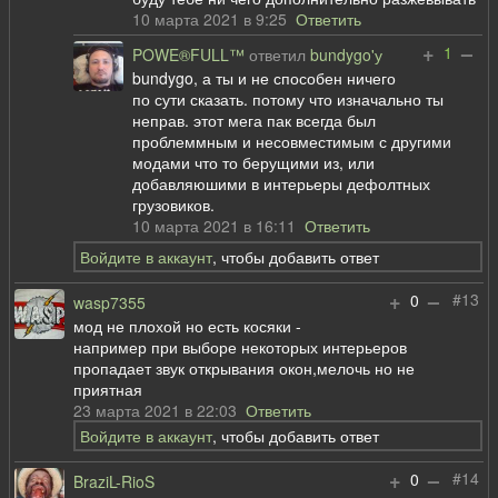
10 марта 2021 в 9:25
Ответить
+
–
1
POWE®FULL™
ответил
bundygo'у
bundygo, а ты и не способен ничего
по сути сказать. потому что изначально ты
неправ. этот мега пак всегда был
проблеммным и несовместимым с другими
модами что то берущими из, или
добавляюшими в интерьеры дефолтных
грузовиков.
10 марта 2021 в 16:11
Ответить
Войдите в аккаунт
, чтобы добавить ответ
+
–
#13
0
wasp7355
мод не плохой но есть косяки -
например при выборе некоторых интерьеров
пропадает звук открывания окон,мелочь но не
приятная
23 марта 2021 в 22:03
Ответить
Войдите в аккаунт
, чтобы добавить ответ
+
–
#14
0
BraziL-RioS