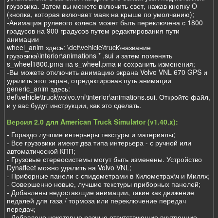
грузовика. Затем вы можете включить свет, нажав кнопку O
(кнопка, которая включает маяк на крыше по умолчанию);
-Анимация рулевого колеса может быть переключена с 1800
градусов на 900 градусов путем редактирования пути
анимации
wheel_anim здесь: \def\vehicle\truck\название
грузовика\interior\animations * .sui и затем поменять
s_wheel1800.pma на s_wheel.pma и сохранить изменения;
-Вы можете отключить анимацию экрана Volvo VNL 670 GPS и
удалить этот экран, отредактировав путь анимации
generic_anim здесь:
def\vehicle\truck\volvo.vnl\interior\animations.sui. Откройте файл,
и у вас будут инструкции, как это сделать.
Версия 2.0 для American Truck Simulator (v1.40.x):
- Гораздо лучшие интерьеры текстуры и материалы;
- Все грузовики имеют два типа интерьера - с ручной или
автоматической КПП;
- Грузовые стереосистемы могут быть изменены. Устройство
Dynafleet можно удалить на Volvo VNL;
- Приборные панели с спидометрами в Километрах\ч и Милях;
- Совершенно новые, лучшие текстуры приборных панелей;
- Добавлены недостающие анимации, такие как движение
педалей для газа / тормоза или переключение передач
передач;
- Добавлено некоторые разные отсутствующие внутренние