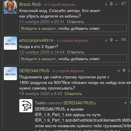
+
–
#7
0
BraziL-RioS
- к старой версии
Классный мод. Спасибо автору. Кто знает
как убрать водителя из кабины?
11 ноября 2020 в 20:41
Ответить
Войдите в аккаунт
, чтобы добавить ответ
+
–
#8
0
arturzaripov46914
- к старой версии
Когда в етс 2 будет?
12 ноября 2020 в 14:04
Ответить
Войдите в аккаунт
, чтобы добавить ответ
+
–
0
SEREGA67RUS
- к старой версии
Подскажите где найти строчку прописки руля с
1800 градусов на 900?Все облазил нигде не найду или е
нужно самому прописывать?
19 ноября 2020 в 8:45
Ответить
+
Tasko
ответил
SEREGA67RUS'у
SEREGA67RUS, в архиве
IER_1.9_Part_1.scs идёшь по пути
IER_1.9_Part_1.scs\def\vehicle\truck\kenworth.t680
этом месте название нужного тебе грузовика)\inter