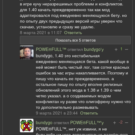
в игре кучу неразрешимых проблемм и конфликтов.
для 1.40 качать преждевременно так как мод
адаптировался под ежедневно меняющуюся бету. но
по опыту двух предыдущих версий игры уверен что
скачаю, установлю и сразу же удалю.
8 марта 2021 в 11:07
Ответить
Показать все 5 ответов
+
–
1
POWE®FULL™
ответил
bundygo'у
bundygo, 1.40 это нестабильная
ежедневно меняющаяся бета. какой вообще в
ней может быть чистый лог, там сотни красных
ошибок за час игры накапливается. Поэтому и
пишу что качать ее преждевременно. а
остальное пишу по опыту вполне релизных
обновлений этого мода в 1.38 и 1.39 о чем
четко указал. а о создаваемых модом
конфликтах ну разве что олигофрену нужно что
то дополнительно разжевывать
9 марта 2021 в 23:44
Ответить
+
–
-2
bundygo
ответил
POWE®FULL™'у
POWE®FULL™, нет уж извини, я не
буду тебе ни чего дополнительно разжёвывать