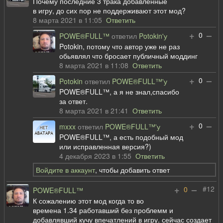
Почему последние 3 трака добавленные
в игру, до сих пор не поддерживают этот мод?
8 марта 2021 в 11:05
Ответить
+
–
0
POWE®FULL™
ответил
Potokin'у
Potokin, потому что автор уже не раз
обьявлял что бросает публичный моддинг
8 марта 2021 в 11:08
Ответить
+
–
0
Potokin
ответил
POWE®FULL™'у
POWE®FULL™, а я не знал,спасибо
за ответ.
8 марта 2021 в 21:41
Ответить
+
–
0
mxxx
ответил
POWE®FULL™'у
POWE®FULL™, а есть подобный мод
или исправленная версия?)
4 декабря 2023 в 1:55
Ответить
Войдите в аккаунт
, чтобы добавить ответ
+
–
#12
0
POWE®FULL™
К сожалению этот мод когда то во
времена 1.34 работавший без проблемм и
добавлявший кучу впечатлений в игру. сейчас создает