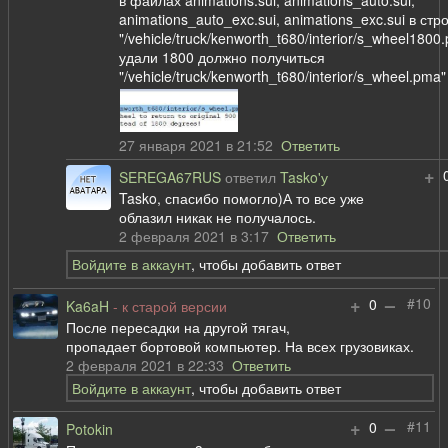
в файлах animations.sui, animations_auto.sui,
animations_auto_exc.sui, animations_exc.sui в стр
"/vehicle/truck/kenworth_t680/interior/s_wheel1800
удали 1800 должно получиться
"/vehicle/truck/kenworth_t680/interior/s_wheel.pma"
27 января 2021 в 21:52
Ответить
+
SEREGA67RUS
ответил
Tasko'у
Tasko, спасибо помогло)А то все уже
облазил никак не получалось.
2 февраля 2021 в 3:17
Ответить
Войдите в аккаунт
, чтобы добавить ответ
+
–
#10
0
Ka6aH
- к старой версии
После пересадки на другой тягач,
пропадает бортовой компьютер. На всех грузовиках.
2 февраля 2021 в 22:33
Ответить
Войдите в аккаунт
, чтобы добавить ответ
+
–
#11
0
Potokin