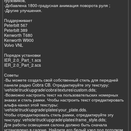
грузовиков;
-Добавлена 1800-градусная анимация поворота руля ;
-Другие улучшения.
Поддерживает
Peterbilt 567
Peterbilt 389
Kenworth T680
Kenworth W900
Volvo VNL
Порядок установки
IER_2.0_Part_1.scs
IER_2.0_Part_2.scs
Советы
-Вы можете создать свой собственный стиль для передней
панели радио Cobra CB. Отредактируйте эту текстуру:
\vehicle\truck\upgrade\cobra\textures\custom.dds;
-Возможно настроить текст на пользовательских номерных
знаках и стиль рамки. Чтобы настроить текст отредактировать
альфа-канал этой текстуры:
\vehicle\truck\upgrade\plates\your_plate.dds.
Чтобы отредактировать стиль рамки, отредактируйте эту
текстуру: vehicle\truck\upgrade\plates\frame_style.dds;
Для работы освещения салона должно быть сначала
установлено в салоне. Найдите его белый узел под потолком