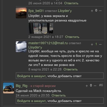
26 июня 2020 в 14:04
Ответить
+
–
0
Ilya_bel31
ответил
Lloyder'у
Lloyder, у мака зеркала и
уплотнительная резинка квадратные
2 января 2021 в 18:27
Ответить
master19971212@mail.ru
ответил
+
–
1
Lloyder'у
Lloyder, вообще не чуть, руль и кресло не на
одной линии, тоесть кресло в бок от руля как у
вольво внл и у одного из мб в етс 2. качество
ли это? в жизни же ровно все
8 марта 2021 в 22:28
Ответить
Войдите в аккаунт
, чтобы добавить ответ
+
–
#6
0
Big_Rig
- к старой версии
Cделай на Mack пожалуйста.
24 июня 2020 в 20:55
Ответить
Войдите в аккаунт
, чтобы добавить ответ