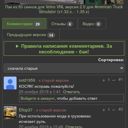
Пак из 50 скинов для Volvo VNL версия 2.0 для American Truck
Simulator (v1.32.x, - 1.35.x)
Комментарии
Отзывы
Видео
29
4
0
Предыдущие версии
14
Правила написания комментариев. За
несоблюдение - бан!
Сортировка:
+
–
#1
1
svid1959
- к старой версии
КОСЯК! исправь пожалуйста!
20 ноября 2019 в 1:41
Ответить
Войдите в аккаунт
, чтобы добавить ответ
+
–
#2
1
Efiop37
- к старой версии
При использовании мода в грузовиках
исчезает руль.
22 ноября 2019 в 15:48
Ответить