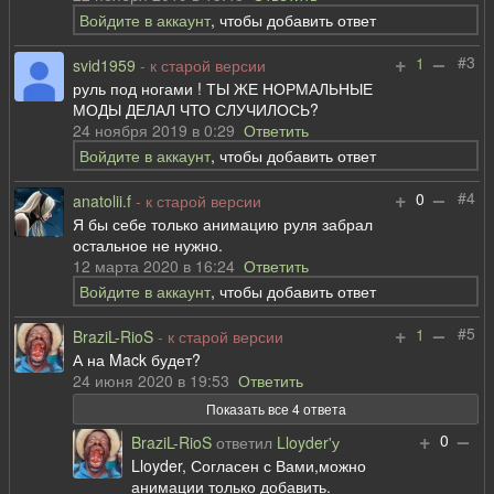
Войдите в аккаунт
, чтобы добавить ответ
+
–
#3
1
svid1959
- к старой версии
руль под ногами ! ТЫ ЖЕ НОРМАЛЬНЫЕ
МОДЫ ДЕЛАЛ ЧТО СЛУЧИЛОСЬ?
24 ноября 2019 в 0:29
Ответить
Войдите в аккаунт
, чтобы добавить ответ
+
–
#4
0
anatolii.f
- к старой версии
Я бы себе только анимацию руля забрал
остальное не нужно.
12 марта 2020 в 16:24
Ответить
Войдите в аккаунт
, чтобы добавить ответ
+
–
#5
1
BraziL-RioS
- к старой версии
А на Mack будет?
24 июня 2020 в 19:53
Ответить
Показать все 4 ответа
+
–
0
BraziL-RioS
ответил
Lloyder'у
Lloyder, Согласен с Вами,можно
анимации только добавить.