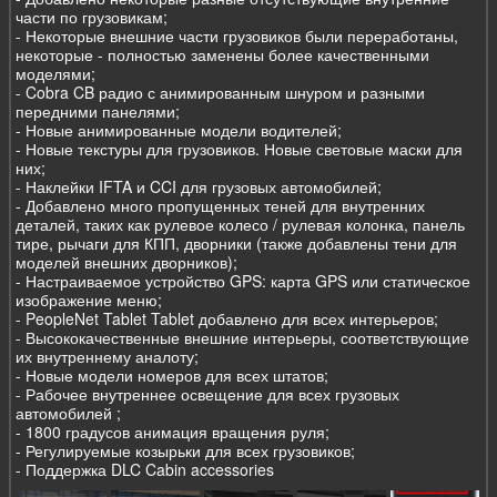
части по грузовикам;
- Некоторые внешние части грузовиков были переработаны,
некоторые - полностью заменены более качественными
моделями;
- Cobra CB радио с анимированным шнуром и разными
передними панелями;
- Новые анимированные модели водителей;
- Новые текстуры для грузовиков. Новые световые маски для
них;
- Наклейки IFTA и CCI для грузовых автомобилей;
- Добавлено много пропущенных теней для внутренних
деталей, таких как рулевое колесо / рулевая колонка, панель
тире, рычаги для КПП, дворники (также добавлены тени для
моделей внешних дворников);
- Настраиваемое устройство GPS: карта GPS или статическое
изображение меню;
- PeopleNet Tablet Tablet добавлено для всех интерьеров;
- Высококачественные внешние интерьеры, соответствующие
их внутреннему аналоту;
- Новые модели номеров для всех штатов;
- Рабочее внутреннее освещение для всех грузовых
автомобилей ;
- 1800 градусов анимация вращения руля;
- Регулируемые козырьки для всех грузовиков;
- Поддержка DLC Cabin accessories