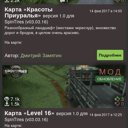
2.2k
1
0
Карта «Красоты
14 фев 2017 в 14:00
Приуралья»
версия 1.0 для
SpinTires (v03.03.16)
Разнообразный ландшафт (местами чересчур), множество
дорог и бродов, в целом очень красиво.
На карте:
- 2 гаража
- 1 заправка
Автор:
Дмитрий Замятин
Подробнее
- 1 лесоповал
- 1 точка погрузки
- 4 пилорамы
МОД
- 3 точки разведки
- 1 стартовый авто + 3 слота
ОБНОВЛЕНИЕ
Всем приятных покатушек!)
7.1k
3
1.5k
0
Карта «Level 16»
версия 1.0 для
14 фев 2017 в 12:25
SpinTires (v03.03.16)
На карте: