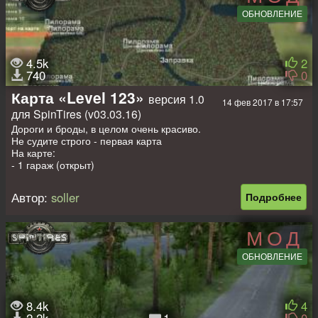
ОБНОВЛЕНИЕ
4.5k
2
740
0
Карта «Level 123»
версия 1.0
14 фев 2017 в 17:57
для SpinTires (v03.03.16)
Дороги и броды, в целом очень красиво.
Не судите строго - первая карта
На карте:
- 1 гараж (открыт)
- 1 заправка
- 1 лесоповал
Автор:
soller
Подробнее
- 1 точка погрузки
- 10 пилорам
- 4 точки разведки
МОД
- 1 стартовый авто + 4 слота
ОБНОВЛЕНИЕ
8.4k
4