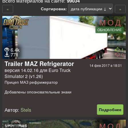
Всего материалов на сайте:
99034
Сортировка:
«
»
МОД
ОБНОВЛЕНИЕ
6.4k
1
771
0
Trailer MAZ Refrigerator
14 фев 2017 в 18:01
версия 14.02.16 для Euro Truck
Simulator 2 (v1.26)
Прицеп МАЗ рефрижератор
Добавлены опозновательные знаки
Поддерживает продвинутую сцепку
Автор:
Stels
Подробнее
МОД