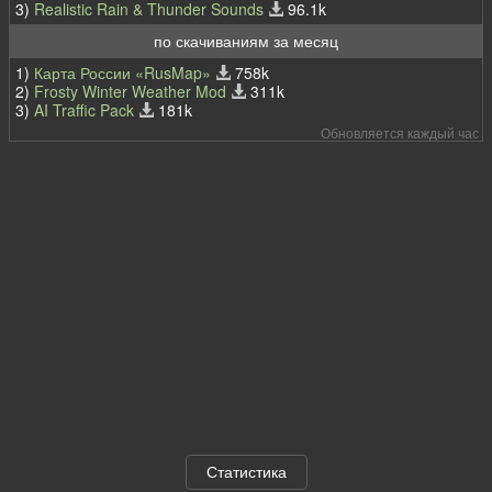
3)
Realistic Rain & Thunder Sounds
96.1k
по скачиваниям за месяц
1)
Карта России «RusMap»
758k
2)
Frosty Winter Weather Mod
311k
3)
AI Traffic Pack
181k
Обновляется каждый час
Статистика