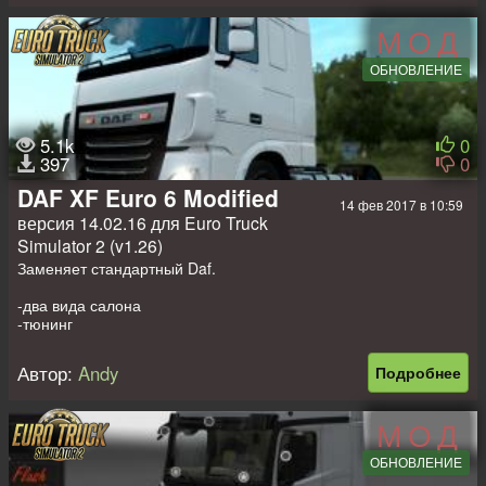
3) Лесоповал авто и 2 козла для ручной погрузки брёвен.
4) 5 точек разведки.
МОД
5) на старте зил 130 без аддонов (можно заменить)
ОБНОВЛЕНИЕ
Приятной всем игры
5.1k
0
397
0
DAF XF Euro 6 Modified
14 фев 2017 в 10:59
версия 14.02.16 для Euro Truck
Simulator 2 (v1.26)
Заменяет стандартный Daf.
-два вида салона
-тюнинг
-двигатели
Автор:
Andy
Подробнее
МОД
ОБНОВЛЕНИЕ