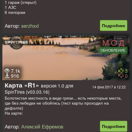
1 гараж (открыт)
1 АЗС
6 пилорам
1 точка ручной погрузки
2 машины + 4 слота
Автор:
serzhxxl
Подробнее
МОД
ОБНОВЛЕНИЕ
7.1k
3
916
0
Карта «R1»
версия 1.0 для
14 фев 2017 в 12:22
SpinTires (v03.03.16)
Болотистая местность в виде грязи... есть некоторые места,
где без лебедки не обойтись (тест карты проходил на
дефолте)
На карте:
1) гараж (закрыт)
2) заправки нет (но есть 2 маза 535 с топливной цистерной и
Автор:
Алексей Ефремов
Подробнее
сервисные телеги - они вам и помогут)