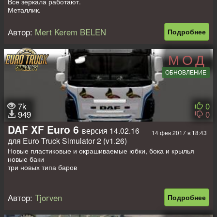
Все зеркала работают.
Металлик.
Анимации
Анимации дворников
Автор:
Mert Kerem BELEN
Подробнее
Анимации приборной панели
Анимации стиков
и, наконец, механизм анимации
МОД
Изменения
ОБНОВЛЕНИЕ
Исправлены ошибки
Авторы: Mert Kerem BELEN, Hüseyin ÜLKEN
7k
0
949
0
DAF XF Euro 6
версия 14.02.16
14 фев 2017 в 18:43
для Euro Truck Simulator 2 (v1.26)
Новые пластиковые и окрашиваемые юбки, бока и крылья
новые баки
три новых типа баров
Авторы: Seymus, Zelf, Tjörven
Автор:
Tjorven
Подробнее