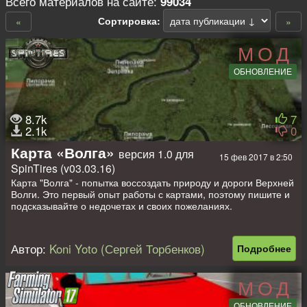
Всего материалов на сайте:
99034
Сортировка:
«
»
МОД
ОБНОВЛЕНИЕ
8.7k
7
2.1k
0
Карта «Волга»
версия 1.0 для
15 фев 2017 в 2:50
SpinTires (v03.03.16)
Карта "Волга" - попытка воссоздать природу и дороги Верхней
Волги. Это первый опыт работы с картами, поэтому пишите и
подсказывайте о недочетах и своих пожеланиях.
Карта проверялась на дефолтных машинах и создавалась для
полноприводных стандартных грузовиков. Делал по большей
Автор:
Koni Yoto (Сергей Торбенков)
Подробнее
части для себя, чтобы расслабиться и не спеша катить по
дорожкам. Дороги и местность целиком сделаны "от руки" и не
повторяются - вся карта сделана без референсов.
МОД
На карте:
ОБНОВЛЕНИЕ