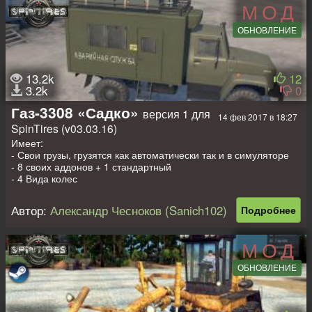
МОД
ОБНОВЛЕНИЕ
13.2k
12
3.2k
0
Газ-3308 «Садко»
версия 1 для
14 фев 2017 в 18:27
SpinTires (v03.03.16)
Имеет:
- Свои грузы, грузятся как автоматически так и в симуляторе
- 8 своих аддонов + 1 стандартный
- 4 Вида колес
- Вид из кабины с подсветкой
- Различные анимации
Автор:
Александр Чесноков (Sanich102)
Подробнее
МОД
ОБНОВЛЕНИЕ