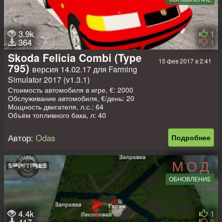
1 гараж (закрыт)
2 заправки
1 лесоповал
6 пилорам
3.9k
1
4 машины + 1 слот
364
1
Skoda Felicia Combi (Type
15 фев 2017 в 2:41
795)
версия 14.02.17 для Farming
Simulator 2017 (v1.3.1)
Стоимость автомобиля в игре, €: 2000
Обслуживание автомобиля, €/день: 20
Мощность двигателя, л.с.: 64
Объём топливного бака, л: 40
Автор:
Odas
Подробнее
МОД
ОБНОВЛЕНИЕ
4.4k
1