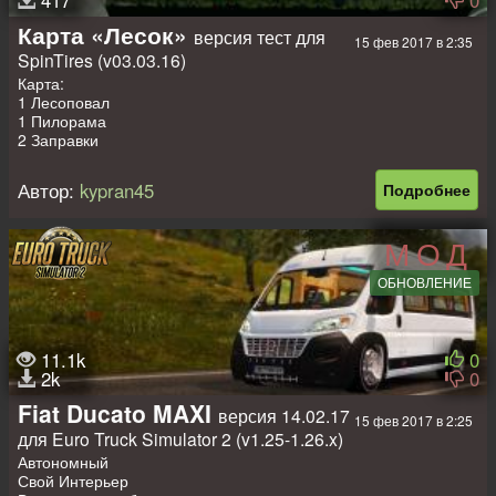
417
0
Карта «Лесок»
версия тест для
15 фев 2017 в 2:35
SpinTires (v03.03.16)
Карта:
1 Лесоповал
1 Пилорама
2 Заправки
3 Точки разведки
4 Слота для машин
Автор:
kypran45
Подробнее
Карта на стадии разработки, некоторые дороги не доступны,
идёт доработка!
МОД
Может грязи не хватает?
ОБНОВЛЕНИЕ
11.1k
0
2k
0
Fiat Ducato MAXI
версия 14.02.17
15 фев 2017 в 2:25
для Euro Truck Simulator 2 (v1.25-1.26.x)
Автономный
Свой Интерьер