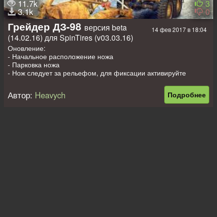
11.7k
3
3.1k
0
Грейдер ДЗ-98
версия beta
14 фев 2017 в 18:04
(14.02.16) для SpinTires (v03.03.16)
Оновление:
- Начальное расположение ножа
- Парковка ножа
- Нож следует за рельефом, для фиксации активируйте
подъем вниз/вверх
- Текстура кабины
Автор:
Heavych
Подробнее
- Изменение ходовой и колес. проходимость повышена
- Изменены настройки двигателя (динамика, расход)
- Ресайз переднего отвала
- Другие мелкие исправления
Имеет 2 вида колёс