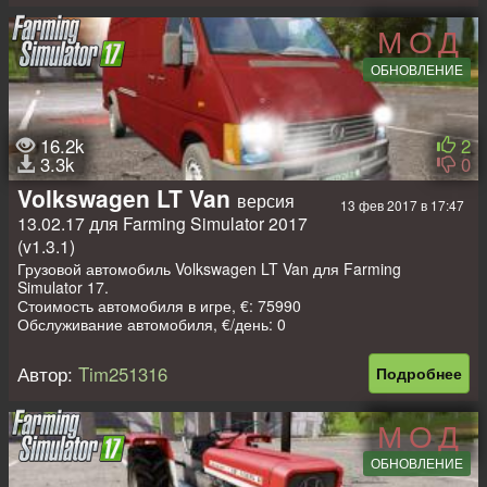
МОД
ОБНОВЛЕНИЕ
16.2k
2
3.3k
0
Volkswagen LT Van
версия
13 фев 2017 в 17:47
13.02.17 для Farming Simulator 2017
(v1.3.1)
Грузовой автомобиль Volkswagen LT Van для Farming
Simulator 17.
Стоимость автомобиля в игре, €: 75990
Обслуживание автомобиля, €/день: 0
Мощность двигателя, л.с.: 120
Объём топливного бака, л: 64
Автор:
Tim251316
Подробнее
Авторы: Tim251316, John Deere 5615
МОД
ОБНОВЛЕНИЕ