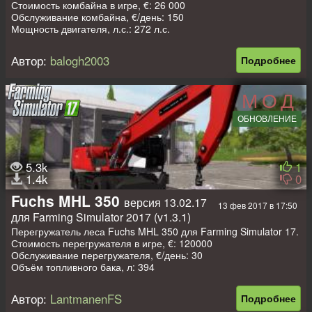
Стоимость комбайна в игре, €: 26 000
Обслуживание комбайна, €/день: 150
Мощность двигателя, л.с.: 272 л.с.
Максимальная скорость, км/ч: 30
Анимация отдельных деталей и процесса уборки свеклы
Автор:
balogh2003
Подробнее
Летящие частицы земли и пыли
Следы от колес
Все фары, поворотники и маячки работают
МОД
Моется
ОБНОВЛЕНИЕ
Авторы: balogh2003, OHV Modding
5.3k
1
1.4k
0
Fuchs MHL 350
версия 13.02.17
13 фев 2017 в 17:50
для Farming Simulator 2017 (v1.3.1)
Перегружатель леса Fuchs MHL 350 для Farming Simulator 17.
Стоимость перегружателя в игре, €: 120000
Обслуживание перегружателя, €/день: 30
Объём топливного бака, л: 394
Авторы: Polofreak211, LantmanenFS
Автор:
LantmanenFS
Подробнее