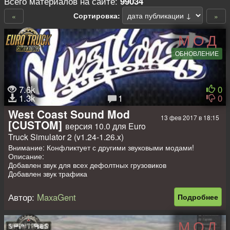
Всего материалов на сайте:
99034
Сортировка:
«
»
МОД
ОБНОВЛЕНИЕ
7.6k
0
1.3k
1
0
West Coast Sound Mod
13 фев 2017 в 18:15
[CUSTOM]
версия 10.0 для Euro
Truck Simulator 2 (v1.24-1.26.x)
Внимание: Конфликтует с другими звуковыми модами!
Описание:
Добавлен звук для всех дефолтных грузовиков
Добавлен звук трафика
Добавлен звук в компаниях
Добавлен звук окружающей среды!
Автор:
MaxaGent
Подробнее
Добавлен звук анимированных объектов
Добавлен звук префабов
МОД