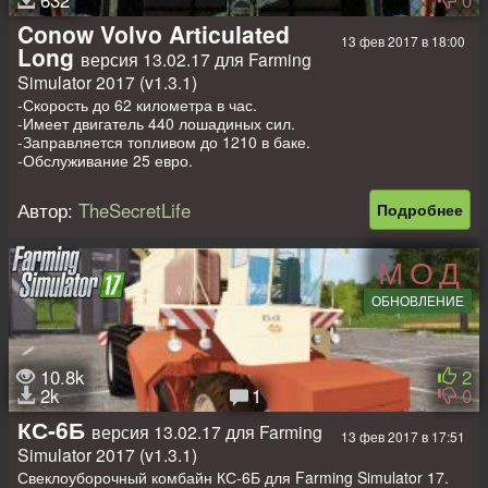
632
0
Автор: kinD
Conow Volvo Articulated
13 фев 2017 в 18:00
Доработал: kazebobrik
Long
версия 13.02.17 для Farming
Simulator 2017 (v1.3.1)
-Скорость до 62 километра в час.
-Имеет двигатель 440 лошадиных сил.
-Заправляется топливом до 1210 в баке.
-Обслуживание 25 евро.
-Грузоподъемность кузова рассчитана на 32 000 литров.
Попробуй прицепить к модификации фирменный прицеп – и
Автор:
TheSecretLife
Подробнее
она вырастет вдвое (64 000 литров).
-Его фирменный прицеп стоит 10 499 евро, за обслуживание
берут 10 евро.
МОД
-Хорошо сделанная приборная панель.
-Перевозить почти все стандартные культуры.
ОБНОВЛЕНИЕ
-Присутствует динамичный выхлоп, сигнал.
Авторы: EastSide & TSL
10.8k
2
2k
1
0
КС-6Б
версия 13.02.17 для Farming
13 фев 2017 в 17:51
Simulator 2017 (v1.3.1)
Свеклоуборочный комбайн КС-6Б для Farming Simulator 17.