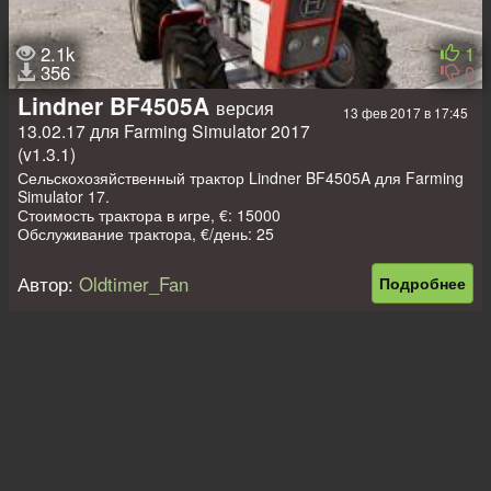
2.1k
1
356
0
Lindner BF4505A
версия
13 фев 2017 в 17:45
13.02.17 для Farming Simulator 2017
(v1.3.1)
Сельскохозяйственный трактор Lindner BF4505A для Farming
Simulator 17.
Стоимость трактора в игре, €: 15000
Обслуживание трактора, €/день: 25
Мощность двигателя, л.с.: 45
Объём топливного бака, л: 40
Автор:
Oldtimer_Fan
Подробнее