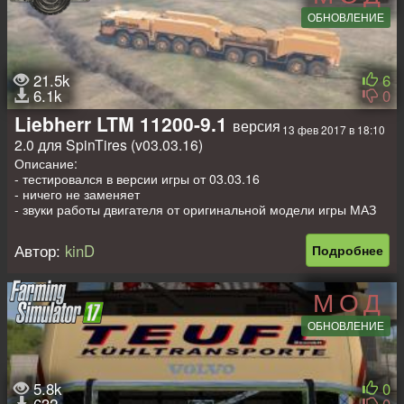
ОБНОВЛЕНИЕ
21.5k
6
6.1k
0
Liebherr LTM 11200-9.1
версия
13 фев 2017 в 18:10
2.0 для SpinTires (v03.03.16)
Описание:
- тестировался в версии игры от 03.03.16
- ничего не заменяет
- звуки работы двигателя от оригинальной модели игры МАЗ
- модель имеет анимацию частей
- модель пачкается
Автор:
kinD
Подробнее
- модель имеет свои колёса
- модель содержит собственную комплектацию
- рабочие фары
МОД
- присутствует водитель
- присутствует полный привод
ОБНОВЛЕНИЕ
- модель вдалеке выглядет также как и вблизи
- способен перевозить грузы, 18 очков
- 4 очка гаража
- присутствуют стандартные аддоны
5.8k
0
- имеет вид из кабины