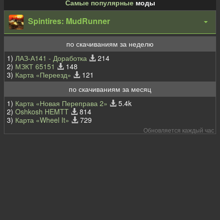
Самые популярные
моды
Spintires: MudRunner
по скачиваниям за неделю
1)
ЛАЗ-А141 - Доработка
214
2)
МЗКТ 65151
148
3)
Карта «Переезд»
121
по скачиваниям за месяц
1)
Карта «Новая Переправа 2»
5.4k
2)
Oshkosh HEMTT
814
3)
Карта «Wheel It»
729
Обновляется каждый час