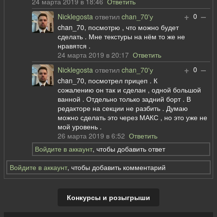
24 марта 2019 в 18:46
Ответить
+
–
0
Nicklegosta
ответил
chan_70'у
chan_70, посмотрю , что можно будет
сделать . Мне текстуры на нём то же не
нравятся .
24 марта 2019 в 20:17
Ответить
+
–
0
Nicklegosta
ответил
chan_70'у
chan_70, посмотрел прицеп . К
сожалению он так и сделан , одной большой
ванной . Отдельно только задний борт . В
редакторе на секции не разбить . Думаю
можно сделать это через МАКС , но это уже не
мой уровень .
26 марта 2019 в 6:52
Ответить
Войдите в аккаунт
, чтобы добавить ответ
Войдите в аккаунт
, чтобы добавить комментарий
Конкурсы и розыгрыши