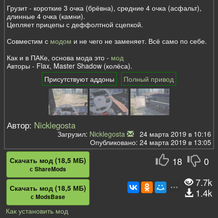
Грузит - короткие 3 очка (брёвна), средние 4 очка (асфальт),
длинные 4 очка (камни).
Цепляет прицепы с деффолтной сцепкой.
Совместим с
модом
и не чего не заменяет. Всё само по себе.
Как и в ПАКе, основа мода это -
мод
Авторы - Flax, Master Shadow (колёса).
Присутствуют аддоны
Полный привод
Автор:
Nicklegosta
Загрузил:
Nicklegosta
24 марта 2019 в 10:16
Опубликовано: 24 марта 2019 в 13:05
18
0
Скачать мод (18,5 МБ)
с ShareMods
7.7k
Скачать мод (18,5 МБ)
1.4k
с ModsBase
Как установить мод