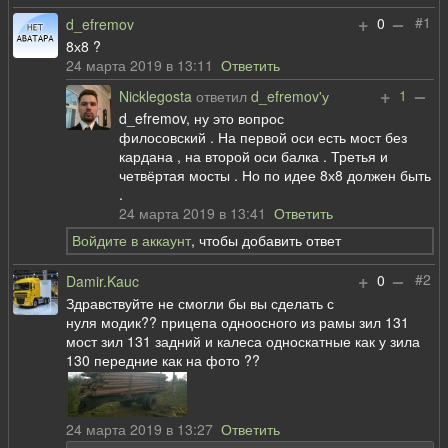
+
–
#1
0
d_efremov
8х8 ?
24 марта 2019 в 13:11
Ответить
+
–
1
Nicklegosta
ответил
d_efremov'у
d_efremov, ну это вопрос
филосовский . На первой оси есть мост без
кардана , на второй оси балка . Третья и
четвёртая мосты . Но по идее 8х8 должен быть
.
24 марта 2019 в 13:41
Ответить
Войдите в аккаунт
, чтобы добавить ответ
+
–
#2
0
Damir.Kauc
Здравствуйте не смогли бы вы сделать с
нуля модик?? прицепа одноосного из рамы зил 131
мост зил 131 задний и калеса односкатные как у зила
130 передние как на фото ??
24 марта 2019 в 13:27
Ответить