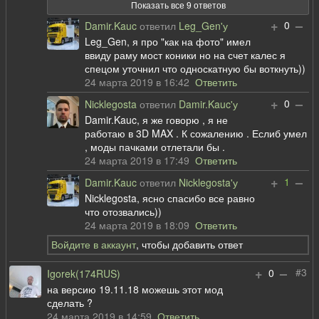
Показать все 9 ответов
+
–
0
Damir.Kauc
ответил
Leg_Gen'у
Leg_Gen, я про "как на фото" имел
ввиду раму мост коники но на счет калес я
спецом уточнил что односкатную бы воткнуть))
24 марта 2019 в 16:42
Ответить
+
–
0
Nicklegosta
ответил
Damir.Kauc'у
Damir.Kauc, я же говорю , я не
работаю в 3D MAX . К сожалению . Еслиб умел
, моды пачками отлетали бы .
24 марта 2019 в 17:49
Ответить
+
–
1
Damir.Kauc
ответил
Nicklegosta'у
Nicklegosta, ясно спасибо все равно
что отозвались))
24 марта 2019 в 18:09
Ответить
Войдите в аккаунт
, чтобы добавить ответ
+
–
#3
0
Igorek(174RUS)
на версию 19.11.18 можешь этот мод
сделать ?
24 марта 2019 в 14:59
Ответить