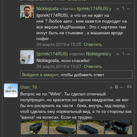
+
–
1
Nicklegosta
ответил
Igorek(174RUS)'у
Igorek(174RUS), а что он не идёт на
неё ? Любое авто , мне кажется подходит на
все версии МудРаннера . Это с картами там
могут быть не стыковки , а машинам вроде
пофиг .
24 марта 2019 в 15:25
Ответить
+
–
1
Igorek(174RUS)
ответил
Nicklegosta'у
Nicklegosta, ясно спасибо!
24 марта 2019 в 15:27
Ответить
Войдите в аккаунт
, чтобы добавить ответ
+
–
#4
0
chan_70
Вопрос не по "Volvo". Ты сделал отличный
полуприцеп, но красится он одним квадратом, не мог
бы его раскроить на части - бока, внутрь, зад-перед -
чтоб сделать ему нормальный вид, а то со стороны как
"ванна" на колесах. Если не трудно.