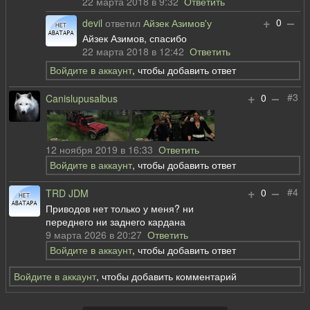
22 марта 2018 в 9:32
Ответить
+
–
0
devil
ответил
Айзек Азимов'у
Айзек Азимов, спасибо
22 марта 2018 в 12:42
Ответить
Войдите в аккаунт
, чтобы добавить ответ
+
–
#3
0
Canislupusalbus
12 ноября 2019 в 16:33
Ответить
Войдите в аккаунт
, чтобы добавить ответ
+
–
#4
0
TRD JDM
Приводов нет только у меня? ни
переднего ни заднего кардана
9 марта 2026 в 20:27
Ответить
Войдите в аккаунт
, чтобы добавить ответ
Войдите в аккаунт
, чтобы добавить комментарий