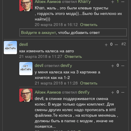
+
–
1
Айзек Азимов
ответил
Khan'у
Khan, жаль , это были клевые туристы
, гордость этого мода))...Было бы неплохо их
найти)))
20 марта 2018 в 16:12
Ответить
Войдите в аккаунт
, чтобы добавить ответ
+
–
#2
0
devil
как изменить калеса на авто
21 марта 2018 в 11:27
Ответить
+
–
0
devil
ответил
devil'у
у меня калеса как на 3 картинке а
хочется как на 1-2
21 марта 2018 в 11:28
Ответить
+
–
0
Айзек Азимов
ответил
devil'у
devil, в спинке поддерживается смена
колес. В муде только один комплект. Для
смены других колес надо прописать в xml
файлике.Те колеса , на которые меняешь ,
должны быть в папке с модом , иначе не
появятся...