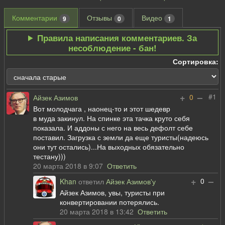
Комментарии
Отзывы
Видео
9
0
1
Правила написания комментариев. За
несоблюдение - бан!
Сортировка:
+
–
#1
0
Айзек Азимов
Вот молодчага , наонец-то и этот шедевр
в муда закинул. На спинке эта тачка круто себя
показала. И аддоны с него на весь дефолт себе
поставил. Загрузка с земли да еще туристы(надеюсь
они тут остались)...На выходных обязательно
тестану)))
20 марта 2018 в 9:07
Ответить
+
–
0
Khan
ответил
Айзек Азимов'у
Айзек Азимов, увы, туристы при
конвертировании потерялись.
20 марта 2018 в 13:42
Ответить