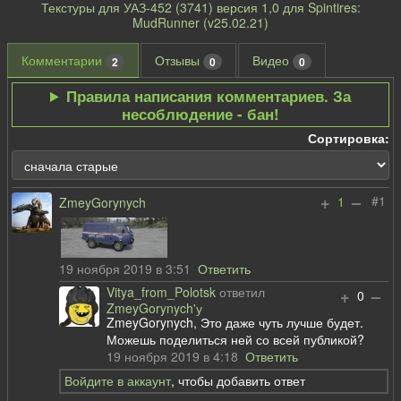
Текстуры для УАЗ-452 (3741) версия 1,0 для Spintires:
MudRunner (v25.02.21)
Комментарии
Отзывы
Видео
2
0
0
Правила написания комментариев. За
несоблюдение - бан!
Сортировка:
+
–
#1
1
ZmeyGorynych
19 ноября 2019 в 3:51
Ответить
Vitya_from_Polotsk
ответил
+
–
0
ZmeyGorynych'у
ZmeyGorynych, Это даже чуть лучше будет.
Можешь поделиться ней со всей публикой?
19 ноября 2019 в 4:18
Ответить
Войдите в аккаунт
, чтобы добавить ответ