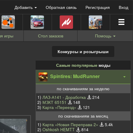
Добавить
Обратная связь
Регистрация
Вход
я игры
Стол заказов
Помощь
Конкурсы и розыгрыши
Самые популярные
моды
Spintires: MudRunner
по скачиваниям за неделю
1)
ЛАЗ-А141 - Доработка
214
2)
МЗКТ 65151
148
3)
Карта «Переезд»
121
по скачиваниям за месяц
1)
Карта «Новая Переправа 2»
5.4k
2)
Oshkosh HEMTT
814