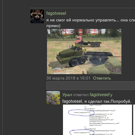
fagotvesel
я не смог ей нормально управлять... она сл
прямо)
30 марта 2018 в 16:01
Ответить
Урал
ответил
fagotvesel'у
fagotvesel, я сделал так.Попробуй.