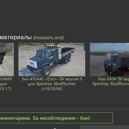
 материалы
(
показать все
)
й НАМИ
Зил-433440 «Euro» SV версия 3
Маз-5434 SV ве
 для
для Spintires: MudRunner
Spintires: MudRunn
12.17)
(v18/03/06)
омментариев. За несоблюдение - бан!