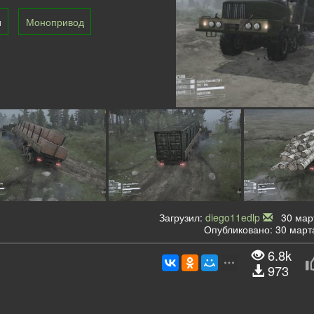
и
Монопривод
Загрузил:
diego11edlp
30 март
Опубликовано: 30 марта
6.8k
973