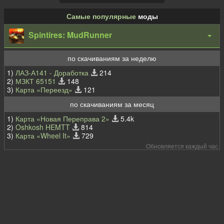
Самые популярные
моды
Spintires: MudRunner
по скачиваниям за неделю
1)
ЛАЗ-А141 - Доработка
214
2)
МЗКТ 65151
148
3)
Карта «Переезд»
121
по скачиваниям за месяц
1)
Карта «Новая Переправа 2»
5.4k
2)
Oshkosh HEMTT
814
3)
Карта «Wheel It»
729
Обновляется каждый час