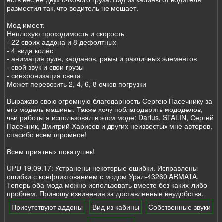
разместил так, что водитель не мешает.
Мод имеет:
Неплохую проходимость и скорость
- 22 своих аддона и 8 дефолтных
- 4 вида колёс
- анимация руля, карданов, рамы и различных элементов
- свой звук и свои грузы
- синхронизация света
Может перевозить 2, 4, 6, 8 очков погрузки
Выражаю свою огромную благодарность Сергею Пасечнику за
его модель машины. Также хочу поблагодарить мододелов,
чьи работы я использовал в этом моде: Darius, STALIN, Сергей
Пасечник, Дмитрий Харисов и других неизвестых мне авторов,
спасибо всем огромное!
Всем приятных покатушек!
UPD 19.09.17: Устранены некоторые ошибки. Исправлены
ошибки с конфликтованием с модом Урал-43260 ARMATA.
Теперь оба мода можно использовать вместе без каких-либо
проблем. Приношу извинения за доставленные неудобства.
Присутствуют аддоны
Вид из кабины
Собственные звуки