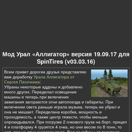
Мод Урал «Аллигатор» версия 19.09.17 для
SpinTires (v03.03.16)
Всем привет дорогие друзья представляю
вам доработку
Урала Аллигатора от
Сергея Пасичника
:
Убраны некоторые аддоны и добавлено
много других. Переделал освещение
машины и теперь при включении
зажигания загораются огни автопоезда и габариты. При
включении света раньше играла музыка, теперь ее убрал и
она не мешает. Переделана коробка, мощность и
проходимость, а также центр тяжести, чтобы меньше
опрокидывался. При погрузке 2 очкового груза на борт. прицеп
4 и платформу 4 грузятся 4 очка, но они весом по 8 тонн, то
есть вес не двух очкового груза. Вид из кабины от водителя