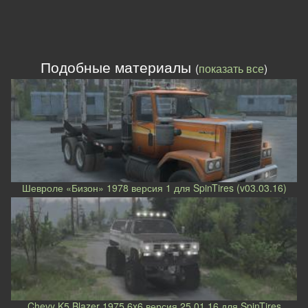
Подобные материалы
(
показать все
)
Шевроле «Бизон» 1978 версия 1 для SpinTires (v03.03.16)
Chevy K5 Blazer 1975 6x6 версия 25.01.16 для SpinTires