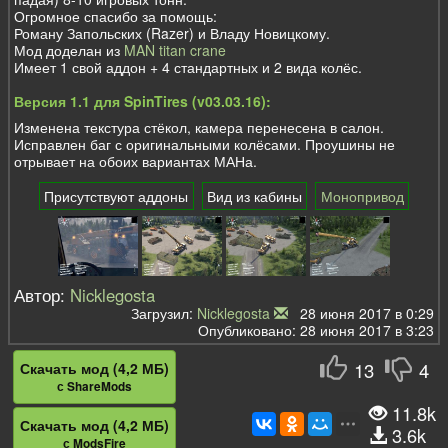
Огромное спасибо за помощь:
Роману Запольских (Razer) и Владу Новицкому.
Мод доделан из
MAN titan crane
Имеет 1 свой аддон + 4 стандартных и 2 вида колёс.
Версия 1.1 для SpinTires (v03.03.16):
Изменена текстура стёкол, камера перенесена в салон.
Исправлен баг с оригинальными колёсами. Проушины не
отрывает на обоих вариантах МАНа.
Присутствуют аддоны
Вид из кабины
Монопривод
Автор:
Nicklegosta
Загрузил:
Nicklegosta
28 июня 2017 в 0:29
Опубликовано: 28 июня 2017 в 3:23
13
4
Скачать мод (4,2 МБ)
с ShareMods
11.8k
Скачать мод (4,2 МБ)
3.6k
с ModsFire