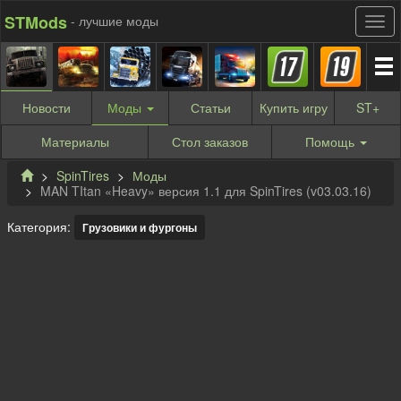
STMods
- лучшие моды
Новости
Моды
Статьи
Купить
игру
ST
+
Материалы
Стол заказов
Помощь
SpinTires
Моды
MAN TItan «Heavy» версия 1.1 для SpinTires (v03.03.16)
Категория:
Грузовики и фургоны