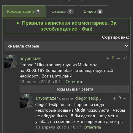
Комментарии
Отзывы
Видео
7
0
0
Правила написания комментариев. За
несоблюдение - бан!
Сортировка:
+
–
#1
2
artyomtazer
Чтоооо? Diego конвертнул из Muda мод
на 03.03.16? Когда он обычно конвертирует всё
наоборот . Вот за это лайк!
13 апреля 2018 в 9:11
Ответить
Показать все 4 ответа
+
–
0
artyomtazer
ответил
diego11edlp'у
diego11edlp, ясно . Перенеси сюда
некоторые моды из Muda пожалуйста . Чтобы
не обидно было . Я бы сделал , но у меня
учёба , на выходных мало времени для игры
13 апреля 2018 в 18:17
Ответить