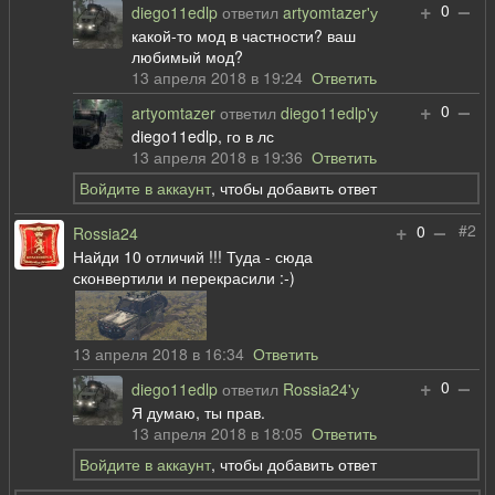
+
–
0
diego11edlp
ответил
artyomtazer'у
какой-то мод в частности? ваш
любимый мод?
13 апреля 2018 в 19:24
Ответить
+
–
0
artyomtazer
ответил
diego11edlp'у
diego11edlp, го в лс
13 апреля 2018 в 19:36
Ответить
Войдите в аккаунт
, чтобы добавить ответ
+
–
#2
0
Rossia24
Найди 10 отличий !!! Туда - сюда
сконвертили и перекрасили :-)
13 апреля 2018 в 16:34
Ответить
+
–
0
diego11edlp
ответил
Rossia24'у
Я думаю, ты прав.
13 апреля 2018 в 18:05
Ответить
Войдите в аккаунт
, чтобы добавить ответ