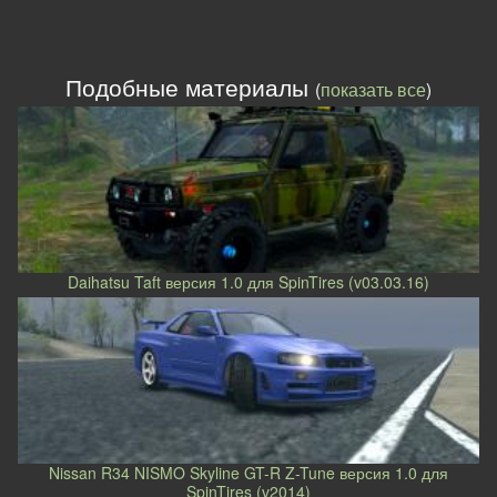
Подобные материалы
(
показать все
)
Daihatsu Taft версия 1.0 для SpinTires (v03.03.16)
Nissan R34 NISMO Skyline GT-R Z-Tune версия 1.0 для
SpinTires (v2014)