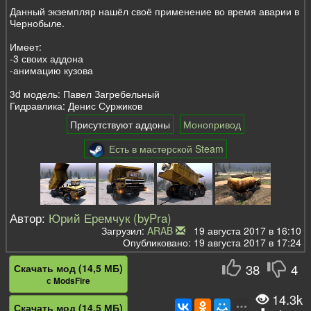
Данный экземпляр нашёл своё применение во время аварии в
Чернобыле.
Имеет:
-3 своих аддона
-анимацию кузова
3d модель: Павел Загребельный
Гидравлика: Денис Суржиков
Присутствуют аддоны
Монопривод
Есть в мастерской Steam
Автор:
Юрий Еремчук (byPra)
Загрузил:
ARAB
19 августа 2017 в 16:10
Опубликовано: 19 августа 2017 в 17:24
38
4
Скачать мод (14,5 МБ)
с ModsFire
14.3k
Скачать мод (14,5 МБ)