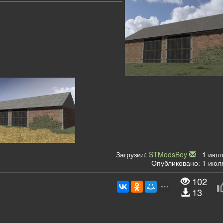
Загрузил:
STModsBoy
1 июля
Опубликовано: 1 июля
102
13