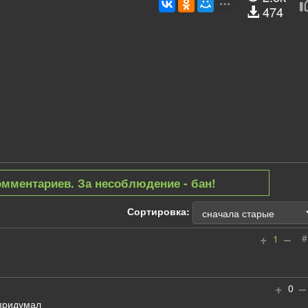
474
омментариев. За несоблюдение - бан!
Сортировка:
+
–
#
1
+
–
0
 придумал