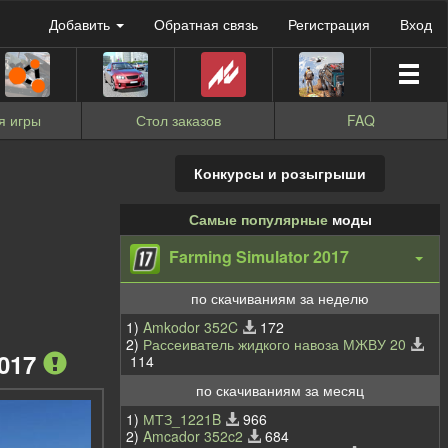
Добавить
Обратная связь
Регистрация
Вход
я игры
Стол заказов
FAQ
Конкурсы и розыгрыши
Самые популярные
моды
Farming Simulator 2017
по скачиваниям за неделю
1)
Amkodor 352C
172
2)
Рассеиватель жидкого навоза МЖВУ 20
2017
114
по скачиваниям за месяц
1)
МТЗ_1221B
966
2)
Amcador 352c2
684