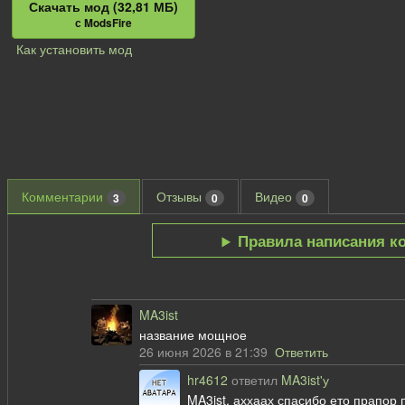
Скачать мод (32,81 МБ)
с ModsFire
Как установить мод
Комментарии
Отзывы
Видео
3
0
0
Правила написания к
MA3ist
название мощное
26 июня 2026 в 21:39
Ответить
hr4612
ответил
MA3ist'у
MA3ist, аххаах спасибо ето прапор