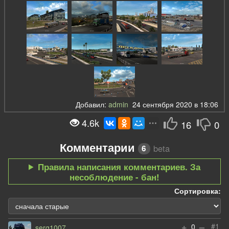
Добавил:
admin
24 сентября 2020 в 18:06
4.6k
16
0
Комментарии
beta
6
Правила написания комментариев. За
несоблюдение - бан!
Сортировка:
+
–
#1
0
serg1007