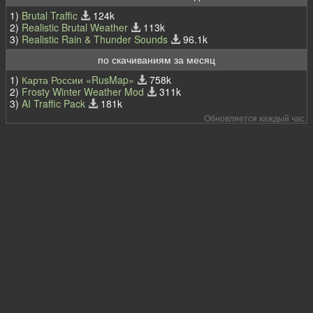
1)
Brutal Traffic
124k
2)
Realistic Brutal Weather
113k
3)
Realistic Rain & Thunder Sounds
96.1k
по скачиваниям за месяц
1)
Карта России «RusMap»
758k
2)
Frosty Winter Weather Mod
311k
3)
AI Traffic Pack
181k
Обновляется каждый час