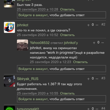
Был там 3 раза.
25 сентября 2020 в 10:28
Ответить
Войдите в аккаунт
, чтобы добавить ответ
+
–
#2
0
johnkot
что-то я не понял, а где скачать?
25 сентября 2020 в 10:52
Ответить
+
–
0
Yahoo08532
ответил
johnkot'у
johnkot, внизу на скриншотах
написано "work in progress"(ещё в разработке
находится, недоделали ещё)
25 сентября 2020 в 12:23
Ответить
Войдите в аккаунт
, чтобы добавить ответ
+
–
#3
0
Sibiryak_RUS
Будет работать на 1.36? Я так жду этого
дополнения.
25 сентября 2020 в 10:55
Ответить
Войдите в аккаунт
, чтобы добавить ответ
+
–
#4
0
tursunovsajid1