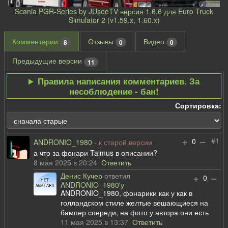
Scania PGR-Series by JUseeTV версия 1.6.6 для Euro Truck
Simulator 2 (v1.59.x, 1.60.x)
Комментарии
Отзывы
Видео
8
0
0
Предыдущие версии
11
Правила написания комментариев. За
несоблюдение - бан!
Сортировка:
+
–
#1
0
ANDRONIO_1980
- к старой версии
а что за фонари Talmus в описании?
8 мая 2025 в 20:24
Ответить
Денис Кучер
ответил
+
–
0
ANDRONIO_1980'у
ANDRONIO_1980, фонарики как у как в
голландском стиле желтые вешающиеся на
бампер спереди, на фото у автора они есть
11 мая 2025 в 13:37
Ответить