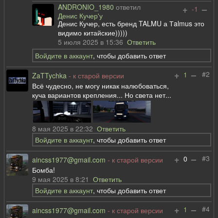
ANDRONIO_1980
ответил
+
–
-1
Денис Кучер'у
Денис Кучер, есть бренд TALMU а Тalmus это
видимо китайские)))))
5 июля 2025 в 15:36
Ответить
Войдите в аккаунт
, чтобы добавить ответ
+
–
#2
1
ZaTTychka
- к старой версии
Всё чудесно, не могу никак налюбоваться,
куча вариантов крепления... Но света нет...
8 мая 2025 в 22:32
Ответить
Войдите в аккаунт
, чтобы добавить ответ
+
–
#3
0
aincss1977@gmail.com
- к старой версии
Бомба!
9 мая 2025 в 8:21
Ответить
Войдите в аккаунт
, чтобы добавить ответ
+
–
#4
1
aincss1977@gmail.com
- к старой версии