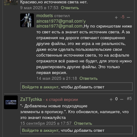
Красиво,но источников света нет.
9 мая 2025 в 17:53
Ответить
modsets
ответил
+
–
-5
aincss1977@gmail.com'у
aincss1977@gmail.com
,Ну по скриншотам ниже
то свет есть а значит есть источник света. А за
отражения на дороге отвечают совершенно
другие файлы, это же игра а не реальность,
даже если сделать пользовательские свои
собственные источники света, то на асфальте
отражатся всё равно не будет, для этого нужно
редактировать другие файлы. Это только
первая версия.
14 мая 2025 в 21:18
Ответить
Войдите в аккаунт
, чтобы добавить ответ
+
–
#5
0
ZaTTychka
- к старой версии
"- Добавлены новые подходящие
элементы в прописку.". Кто обновился, напишите, что
это значит пожалуйста
15 сентября 2025 в 17:57
Ответить
Войдите в аккаунт
, чтобы добавить ответ