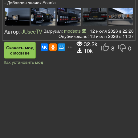
- Добавлен значок Scania.
Автор:
JUseeTV
Загрузил:
modsets
12 июля 2026 в 22:28
Опубликовано: 13 июля 2026 в 11:27
32.2k
8
0
Скачать мод
10k
с ModsFire
Как установить мод