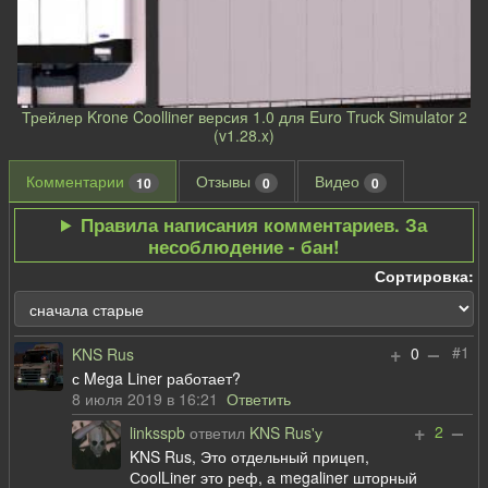
Трейлер Krone Coolliner версия 1.0 для Euro Truck Simulator 2
(v1.28.x)
Комментарии
Отзывы
Видео
10
0
0
Правила написания комментариев. За
несоблюдение - бан!
Сортировка:
+
–
#1
0
KNS Rus
с Mega Liner работает?
8 июля 2019 в 16:21
Ответить
+
–
2
linksspb
ответил
KNS Rus'у
KNS Rus, Это отдельный прицеп,
СoolLiner это реф, а megaliner шторный