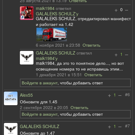
25 августа 2021 в 13:19
Ответить
maik1984
ответил
+
–
0
GALALEKS SCHULZ'у
GALALEKS SCHULZ, отредактировал манифест
и работает на 1.42
6 ноября 2021 в 23:58
Ответить
GALALEKS SCHULZ
ответил
+
–
1
maik1984'у
maik1984, да это то понятное дело..., но вот
освещение номера то не исправишь этим...
1 декабря 2021 в 15:51
Ответить
Войдите в аккаунт
, чтобы добавить ответ
+
–
#6
1
Alex55
Обновите для 1.45
2 сентября 2022 в 20:05
Ответить
Войдите в аккаунт
, чтобы добавить ответ
+
–
#7
1
GALALEKS SCHULZ
Обновите до 1.47