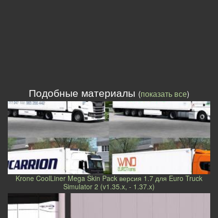
Подобные материалы
(
показать все
)
Krone CoolLiner Mega Skin Pack версия 1.7 для Euro Truck
Simulator 2 (v1.35.x, - 1.37.x)