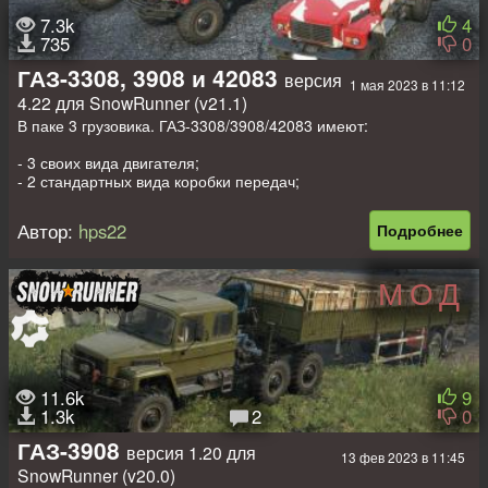
7.3k
4
735
0
ГАЗ-3308, 3908 и 42083
версия
1 мая 2023 в 11:12
4.22 для SnowRunner (v21.1)
В паке 3 грузовика. ГАЗ-3308/3908/42083 имеют:
- 3 своих вида двигателя;
- 2 стандартных вида коробки передач;
- 2 стандартных вида подвески;
- 14 своих пар сменных колёс;
Автор:
hps22
Подробнее
- 5 своих видов лебёдки;
- 3 стандартных вида шноркеля;
- 9 стандартных аддонов/ 11 стандартных аддонов/ 3 своих + 6
МОД
стандартных аддонов;
- Свои диски и навесное оборудование;
- Свои текстуры.
Прописаны стандартные прицепы и полуприцепы.
11.6k
9
1.3k
2
0
ГАЗ-3908
версия 1.20 для
13 фев 2023 в 11:45
SnowRunner (v20.0)