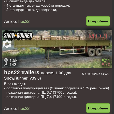
- 3 своих вида двигателя;
- 4 стандартных вида коробки передач;
- 2 стандартных вида подвески;
- 14 своих пар сменных колёс;
- 5 своих видов лебёдки;
Автор:
hps22
Подробнее
- 2 стандартных вида шноркеля;
- 2 своих + 6 стандартных аддонов;
- свои диски и навесное оборудование;
МОД
- свои текстуры.
Прописаны стандартные прицепы и полуприцепы.
1.9k
1
143
0
hps22 trailers
версия 1.00 для
5 янв 2026 в 14:45
SnowRunner (v39.0)
В пак входят:
- бортовой полуприцеп газ (5 ячеек погрузки и 175 рем. очков)
- пожарная цистерна ПЦ-3,7 (3700 л воды);
- пожарная цистерна ПЦ-7,4 (7400 л воды).
Цепляются к стандартным грузовикам.
Автор:
hps22
Подробнее