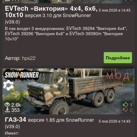
- свои текстуры;
- прописаны стандартные прицепы от скаутов.
EVTech «Виктория» 4х4, 6х6,
5 янв 2026 в 14:45
10х10
версия 3.10 для SnowRunner
Для использования мода необходимо DLC "Land Rover Dual
Pack".
(v39.0)
В пак входят 3 внедорожника: EVTech 39294 "Виктория 4х4",
EVTech 39296 "Виктория 6х6" и EVTech 39390m "Виктория
10х10"
Имеют:
- 3 своих вида двигателя;
Автор:
hps22
Подробнее
- 4 стандартных вида коробки передач;
- 1 стандартный вид подвески;
- 9/9/6 своих пар сменных колёс;
МОД
- 6 своих видов лебёдки;
- 1 стандартную запаску;
- 1 стандартных вида шноркеля
- 1/1/2 стандартных аддона;
- своё навесное оборудование;
- свои текстуры;
2.6k
1
353
0
Прописаны стандартные прицепы.
ГАЗ-34
версия 1.85 для SnowRunner
5 янв 2026 в 14:45
(v39.0)
Имеет: