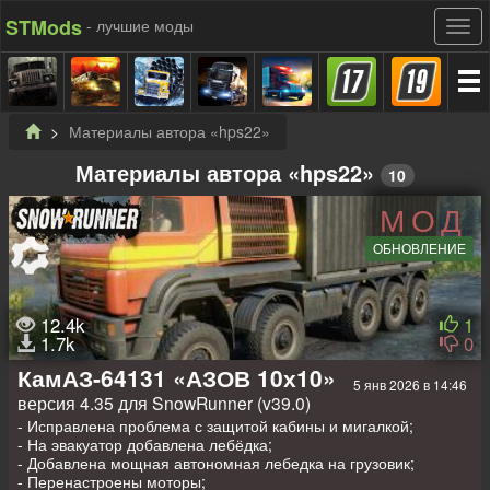
STMods
- лучшие моды
Материалы автора «hps22»
Материалы автора «hps22»
10
МОД
ОБНОВЛЕНИЕ
12.4k
1
1.7k
0
КамАЗ-64131 «АЗОВ 10х10»
5 янв 2026 в 14:46
версия 4.35 для SnowRunner (v39.0)
- Исправлена проблема с защитой кабины и мигалкой;
- На эвакуатор добавлена лебёдка;
- Добавлена мощная автономная лебедка на грузовик;
- Перенастроены моторы;