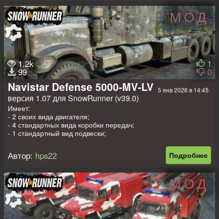
МОД
1.2k
1
99
0
Navistar Defense 5000-MV-LV
5 янв 2026 в 14:45
версия 1.07 для SnowRunner (v39.0)
Имеет:
- 2 своих вида двигателя;
- 4 стандартных вида коробки передач;
- 1 стандартный вид подвески;
- 7 своих пар сменных колёс;
- 6 своих видов лебёдки;
Автор:
hps22
Подробнее
- подключаемый дифференциал;
- 1 свою запаску;
- 4 стандартных вида шноркеля;
МОД
- 2 своих + 5 стандартных аддонов;
- свои диски и навесное оборудование;
- свои текстуры.
Прописаны стандартные прицепы и полуприцепы.