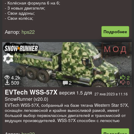
- Колёсная формула 6 на 6;
- 3 новых двигателя;
- Свои аддоны;
- Свои колёса;
- Много глобальных изменений;
- Бортовой полуприцеп на 5 слотов;
Автор:
hps22
Подробнее
- Полуприцеп "Пожарная Цистерна ПЦ-7,4";
- Прицеп "Пожарная Цистерна ПЦ-3,7".
МОД
4.2k
2
509
2
0
EVTech WSS-57X
версия 1.5 для
27 янв 2023 в 11:16
SnowRunner (v20.0)
EVTech WSS-57X, cобранный на базе тягача Western Star 57X,
оснащён легковесной и крайне выносливой рамой, имеет
большой выбор первоклассных двигателей и трансмиссий от
ведущих производителей. WSS-57X способен с легкостью
справиться практически с любой поставленной задачей. Все
это вкупе с улучшенной маневренностью и широким
Подробнее