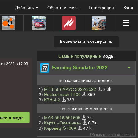
Добавить
Обратная связь
Регистрация
Вход
Конкурсы и розыгрыши
Самые популярные
моды
окт 2025 в 17:05
Farming Simulator 2022
по скачиваниям за неделю
1)
МТЗ БЕЛАРУС 3022/3522
2.3k
2)
Rostselmash T500
359
3)
КРН-4.2
333
по скачиваниям за месяц
1)
МАЗ-5516/551605
7k
бнее
о моде
2)
Карта «Одещина»
6.7k
3)
Кировец K-700A
4.1k
Обновляется каждый час