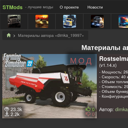
STMods
- лучшие моды
О проекте
Новости
Материалы автора «dimka_19997»
Материалы а
Rostselm
МОД
(v1.14.x)
- Мощность: 265
- Скорость: 40 
- Объем топлив
- Стоимость: 29
- Объем бункер
- Конфигурация
- Конфигурация
- Анимированн
23.3k
0
Автор:
dimka
- Рабочая свет
2.2k
0
- Рабочие зерк
- Оставляет сл
- Пачкается и 