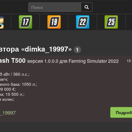
втора «dimka_19997»
1
ash T500
версия 1.0.0.0 для Farming Simulator 2022
15 
 кВт / 360 л.с.;
км/ч;
ного бака: 1050 л.;
9 000 €;
а: 10 500 л.;
 колес;
 номерного знака;
ый рычаг управления;
_19997
Подро
отехника;
ала;
еды;
моется;