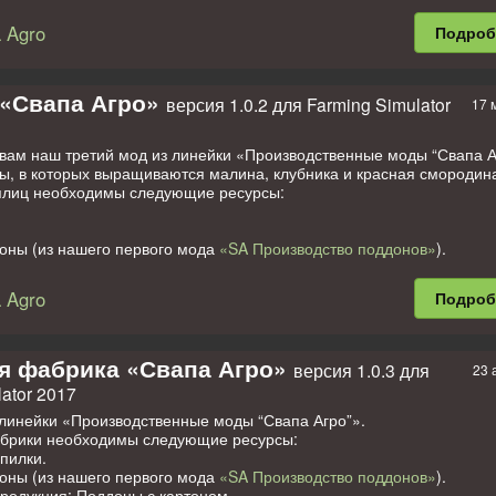
учается:
 Agro
Подро
асло.
«Свапа Агро»
версия 1.0.2 для Farming Simulator
17 
укты можно продавать в точке продажи (включена в мод).
жно купить в категории «Свапа Агро Производства» или найти по 
вам наш третий мод из линейки «Производственные моды “Свапа А
ы, в которых выращиваются малина, клубника и красная смородин
плиц необходимы следующие ресурсы:
доны (из нашего первого мода
«SA Производство поддонов»
).
нашего второго мода
SA Картонная фабрика (V1.0.2)
).
родукция: Фрукты на поддонах.
 Agro
Подро
доны и картон из других модов не подходят!
те продать в точке продажи (включена в Мод) или применить в др
водственной линейки.
 на 100% со всеми нашими модами. Работоспособность проверена
я фабрика «Свапа Агро»
версия 1.0.3 для
23 
ртах FS17 (на cкриншотах карта "Сосновка"). Совместимость с др
ator 2017
ески проверяться.
 линейки «Производственные моды “Свапа Агро”».
брики необходимы следующие ресурсы:
пилки.
доны (из нашего первого мода
«SA Производство поддонов»
).
родукция: Поддоны с картоном.