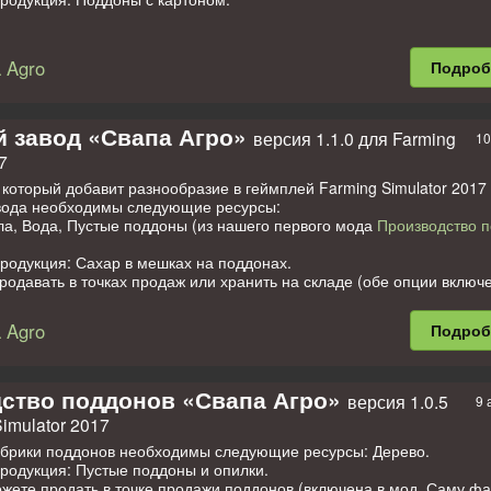
доны из других модов не подходят!
те продать в точке продажи (включена в Мод)
 Agro
Подро
в других наших модах из производственной линейки.
 на 100% со всеми нашими модами.
сть проверена на стандартных картах FS17 (на cкриншотах карта 
 с другими модами будет периодически проверяться.
 завод «Свапа Агро»
версия 1.1.0 для Farming
10
7
который добавит разнообразие в геймплей Farming Simulator 2017
вода необходимы следующие ресурсы:
ла, Вода, Пустые поддоны (из нашего первого мода
Производство 
родукция: Сахар в мешках на поддонах.
одавать в точках продаж или хранить на складе (обе опции включ
 точку продажи можно разместить в любом месте на карте) для про
лее выгодной цене или для использования в наших будущих модах
 Agro
Подро
изменения в магазин покупок в игре.
оизводства можно купить в категории «Свапа Агро Производства» 
А»
 на 100% со всеми нашими модами. Работоспособность проверена
ство поддонов «Свапа Агро»
версия 1.0.5
9 
ртах FS17.
imulator 2017
брики поддонов необходимы следующие ресурсы: Дерево.
родукция: Пустые поддоны и опилки.
ете продать в точке продажи поддонов (включена в мод. Саму фаб