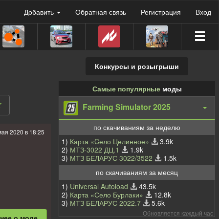
Добавить
Обратная связь
Регистрация
Вход
Конкурсы и розыгрыши
Самые популярные
моды
Farming Simulator 2025
по скачиваниям за неделю
мая 2020 в 18:25
1)
Карта «Cело Целинное»
3.9k
2)
МТЗ-3022 ДЦ.1
1.9k
3)
МТЗ БЕЛАРУС 3022/3522
1.5k
по скачиваниям за месяц
1)
Universal Autoload
43.5k
2)
Карта «Село Бурлаки»
12.8k
3)
МТЗ БЕЛАРУС 2022.7
5.6k
ыe
Обновляется каждый час
бнее
о моде