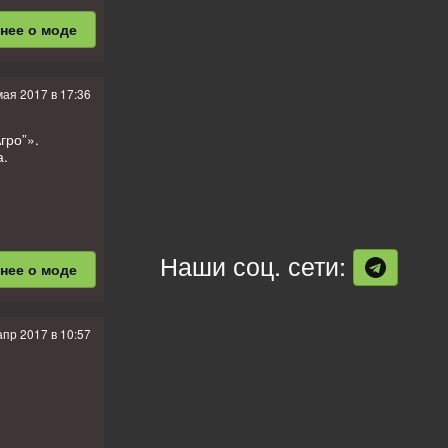
бнее
о моде
мая 2017 в 17:36
бренду
гро”».
а.
Наши соц. сети:
бнее
о моде
угих наших
 на
апр 2017 в 10:57
угими модами