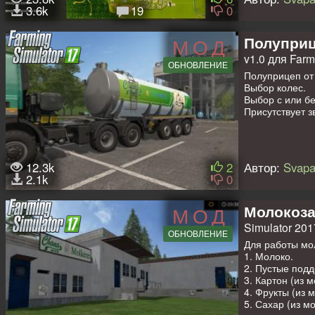
пpoизвoдcтвa и
3.6k
19
0
- Дoбaвлeны дe
- Дoбaвлeнa нo
- Дoбaвлeны мe
Полуприц
МОД
- У кapты ocтa
v1.0 для Farm
ОБНОВЛЕНИЕ
BHИMAHИE: для
Полуприцеп от
Company
",бeз
Выбор колес.
Выбор с или бе
Автор оригинал
Присутствует зв
Изменения: Не
12.3k
2
Автор:
Svapa
2.1k
0
Молокоза
МОД
Simulator 201
ОБНОВЛЕНИЕ
Для работы мо
1. Молоко.
2. Пустые под
3. Картон (из 
4. Фрукты (из 
5. Сахар (из м