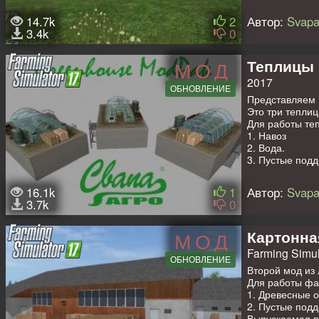
На выходе пол
14.7k
2
Автор:
Svapa
1. Сливочное м
3.4k
0
2. Кефир.
3. Йогурт.
4. Сгущёнка.
Теплицы 
МОД
Молочные прод
2017
Молокозавод мо
ОБНОВЛЕНИЕ
«Свапа».
Представляем 
Это три теплиц
Для работы те
1. Навоз
2. Вода.
3. Пустые под
4. Картон (из 
Выпускаемая п
16.1k
1
Автор:
Svapa
ВНИМАНИЕ! Под
3.7k
0
Фрукты вы може
модах из произ
Мод совместим
Картонна
МОД
стандартных ка
Farming Simul
будет периодич
ОБНОВЛЕНИЕ
Второй мод из
Для работы фа
1. Древесные о
2. Пустые под
Выпускаемая п