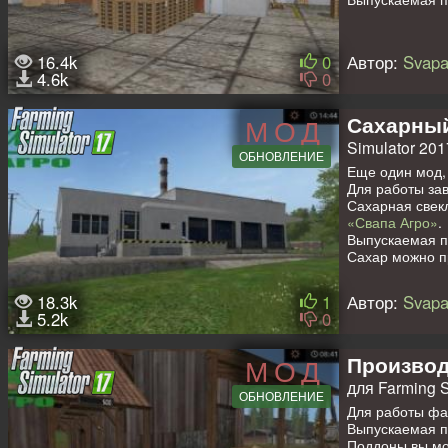
Внимание! Под
Картон вы може
16.4k
0
Автор:
Svapa
или применить 
4.6k
0
Мод совместим
Работоспособно
Совместимость
Сахарный
МОД
Simulator 201
ОБНОВЛЕНИЕ
Еще один мод, 
Для работы за
Сахарная свек
«Свапа Агро»
.
Выпускаемая п
Сахар можно пр
Завод, склад и
будущем по бо
18.3k
1
Автор:
Svapa
Также внесены 
5.2k
0
Теперь наши пр
бренду «СВАП
Мод совместим
Производ
МОД
стандартных ка
для Farming S
ОБНОВЛЕНИЕ
Для работы фа
Выпускаемая п
Поддоны вы мож