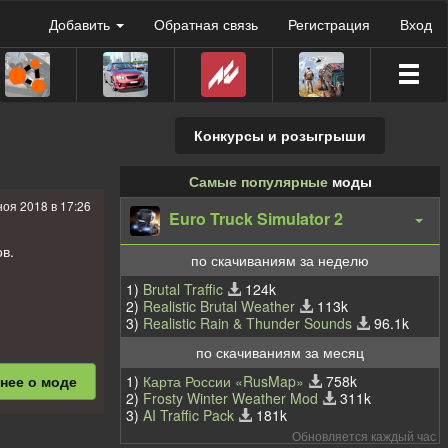
Добавить
Обратная связь
Регистрация
Вход
Конкурсы и розыгрыши
Самые популярные
моды
ноя 2018 в 17:26
Euro Truck Simulator 2
в.
по скачиваниям за неделю
1)
Brutal Traffic
124k
2)
Realistic Brutal Weather
113k
3)
Realistic Rain & Thunder Sounds
96.1k
по скачиваниям за месяц
1)
Карта России «RusMap»
758k
бнее
о моде
2)
Frosty Winter Weather Mod
311k
3)
AI Traffic Pack
181k
Обновляется каждый час