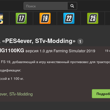
 «PES4ever, STv-Modding»
1
NG1100KG
версия 1.0 для Farming Simulator 2019
19 
FS 19, добавляющий в игру качественный противовес для тракторо
одификации:
сой в 1 100 кг.
.
ется.
ver, STv-Modding
Подро