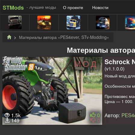
STMods
- лучшие моды
О проекте
Новости
Материалы автора «PES4ever, STv-Modding»
Материалы автора
Schrock 
МОД
(v1.1.0.0)
Новый мод для 
Особенности м
Противовес мас
Цена — 1 000.
Выбор дизайна
Пачкается и мо
1.5k
0
Автор:
PES4e
149
0