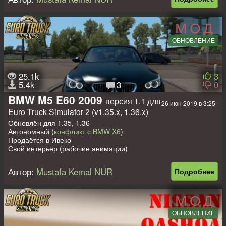
Поддержка DLC Cabin
Автор: Mustafa Kemal NUR
Пассажирский мод для ATS
МОД
Оба прицепа можно ставить одновременно (с прицепами не
ОБНОВЛЕНИЕ
тестировался)
Дом на колёсах для 1.32 - 1.36 здесь
Легковой прицеп в собственность для 1.32 - 1.36 можно взять
здесь
25.1k
3
5.4k
3
0
BMW M5 E60 2009
версия 1.1 для
26 июн 2019 в 3:25
Euro Truck Simulator 2 (v1.35.x, 1.36.x)
Обновлён для 1.35, 1.36
Автономный (
конфликт с BMW X6
)
Продаётся в Ивеко
Свой интерьер (рабочие анимации)
Свои звуки
Свои колёса
Автор:
Mustafa Kemal NUR
Подробнее
Своя лайтмаска
Поддержка DLC Cabin
МОД
С прицепом не тестировался
ОБНОВЛЕНИЕ
Мод на пассажиров
Мод на пассажиров хорош тем что он подходит ко всем