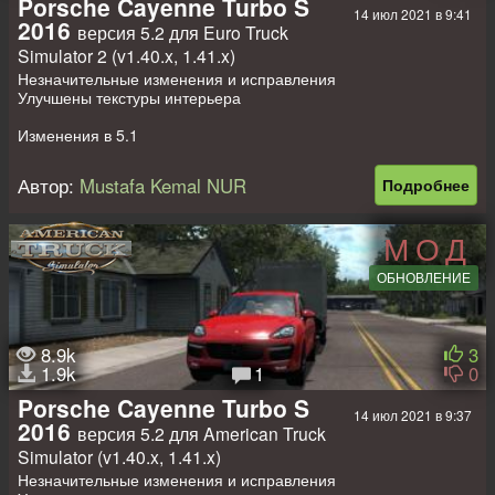
Porsche Cayenne Turbo S
14 июл 2021 в 9:41
2016
версия 5.2 для Euro Truck
Simulator 2 (v1.40.x, 1.41.x)
Незначительные изменения и исправления
Улучшены текстуры интерьера
Изменения в 5.1
Незначительные изменения и исправления
Исправлено зеркало
Автор:
Mustafa Kemal NUR
Подробнее
Переконфигурирован звук на высоких оборотах
Обновление для 1.40
Автономный (конфликт с BMW X6)
МОД
Продаётся в Ивеко
Свой интерьер (рабочие анимации, декали)
ОБНОВЛЕНИЕ
Свои звуки
Свои колёса
Своя лайтмаска
Поддержка DLC Cabin
8.9k
3
1.9k
1
0
С прицепом не тестировался
Porsche Cayenne Turbo S
14 июл 2021 в 9:37
Мод на пассажиров
2016
версия 5.2 для American Truck
Мод на пассажиров хорош тем что он подходит ко всем
авто(в.т.ч тем которые не цепляют прицеп) и автобусам
Simulator (v1.40.x, 1.41.x)
Предупреждение: Для того что бы пассажиры чаще
Незначительные изменения и исправления
попадались можно отключить стоковые прицепы
этим модом