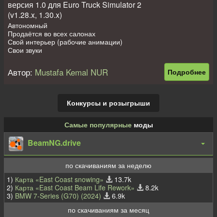
версия 1.0 для Euro Truck Simulator 2
Предупреждение: Для того что бы пассажиры чаще
попадались можно отключить стоковые прицепы
этим модом
(v1.28.x, 1.30.x)
Автономный
Продаётся во всех салонах
Свой интерьер (рабочие анимации)
Свои звуки
Свои колёса (несколько вариантов)
Своя лайтмаска
Автор:
Mustafa Kemal NUR
Подробнее
Поддержка DLC Cabin
Кастомные аксесуары в кабину
Мод на пассажиров
Конкурсы и розыгрыши
Мод на пассажиров хорош тем что он подходит ко всем
авто(в.т.ч тем которые не цепляют прицеп) и автобусам
Предупреждение: Для того что бы пассажиры чаще
Самые популярные
моды
попадались можно отключить стоковые прицепы
этим модом
BeamNG.drive
Тюнинг
-1 Антенна
-1 Спойлер
по скачиваниям за неделю
-5 Глушителей
1)
Карта «East Coast snowing»
13.7k
-14 Колёс
2)
Карта «East Coast Beam Life Rework»
8.2k
-Много слотов для тюнинга
3)
BMW 7-Series (G70) (2024)
6.9k
по скачиваниям за месяц