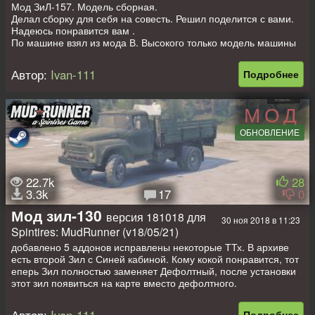
Мод ЗиЛ-157. Модель сборная.
Делал сборку для себя на совесть. Решил поделится с вами.
Надеюсь понравится вам .
По машине взял из мода В. Высокого только модель машины
и аддон (бампер). Полностью переработал ТТХ.
Зил-157 получился по ТТх схож С Muzden-новским Зилом
Автор:
Ivan-111
Подробнее
(похож !!! но не копия).
По аддоном использовал те что на мой взгляд лучше всех
подошли и дефолт .
МОД
Мод, на мой взяд, получился отличный. Для любителей
ЗиЛ-157.
ОБНОВЛЕНИЕ
22.7k
28
3.3k
17
0
Мод зил-130
версия 181018 для
30 ноя 2018 в 11:23
Spintires: MudRunner (v18/05/21)
добавлено 5 аддонов исправлены некоторые ТТх. В архиве
есть второй Зил с Синей кабиной. Кому кокой понравится, тот
еперь Зил полностью заменяет Дефолтный, после установки
этот зил появиться на карте вместо дефолтного.
Автор Модели машины: В Высокий
Автор:
Ivan-111
Подробнее