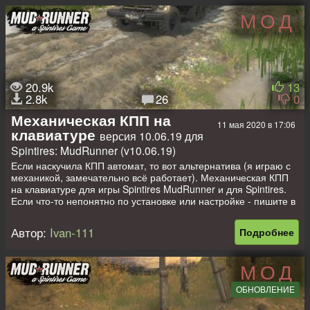
МОД
Аддоны дефолт (мудранер) (В DLC Аддоны мягко говоря
плохие).
Приятных покатушек!
Авторы разработчики Spintires!
20.9k
13
2.8k
26
0
Механическая КПП на
11 мая 2020 в 17:06
клавиатуре
версия 10.06.19 для
Spintires: MudRunner (v10.06.19)
Если наскучила КПП автомат, то вот альтернатива (я играю с
механикой, замечательно всё работает). Механическая КПП
на клавиатуре для игры Spintires MudRunner и для Spintires.
Если что-то непонятно по установке или настройке - пишите в
комментах.
Автор:
Ivan-111
Подробнее
МОД
ОБНОВЛЕНИЕ