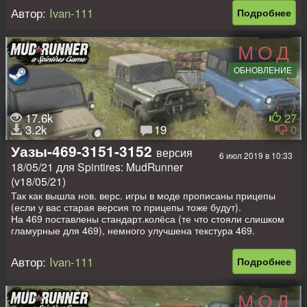
вариант с 4 очк погрузки (на ваш вкус), машины имеют разные
Автор:
Ivan-111
Подробнее
анимации, откр багажники, имеют отличную проходимость.
Пойдут для карт со средней грязью. Из минусов: руль не
МОД
вращается и грязь в салоне
ОБНОВЛЕНИЕ
Приятных покатушек!
Я делал не разведчики, это именно машины для перевозки
брёвен (у них нет телепортатции).
17.6k
27
3.2k
19
0
Уазы-469-3151-3152
версия
6 июл 2019 в 10:33
18/05/21 для Spintires: MudRunner
(v18/05/21)
Так как вышла нов. верс. игры в моде прописаны прицепы
(если у вас старая версия то прицепы тоже будут).
На 469 поставлены стандарт.колёса (те что стояли слишком
гламурные для 469), немного улучшена текстура 469.
Подключены фары на кингурят (у 469), добавил всем мощный
двигатель (так как теперь возит прицеп) прицеп может
Автор:
Ivan-111
Подробнее
грузится (по дефолту он не грузился). Одно бревно. 2 очка
(можно грузить и два бревна, так как короткие брёвна на козе
по два).
МОД
Грузится можно даже без погрузчика, прям с козла. Ещё есть