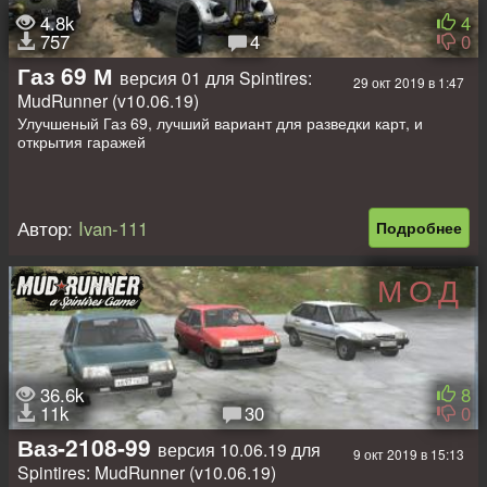
4.8k
4
757
4
0
Газ 69 М
версия 01 для Spintires:
29 окт 2019 в 1:47
MudRunner (v10.06.19)
Улучшеный Газ 69, лучший вариант для разведки карт, и
открытия гаражей
Автор:
Ivan-111
Подробнее
МОД
36.6k
8
11k
30
0
Ваз-2108-99
версия 10.06.19 для
9 окт 2019 в 15:13
Spintires: MudRunner (v10.06.19)