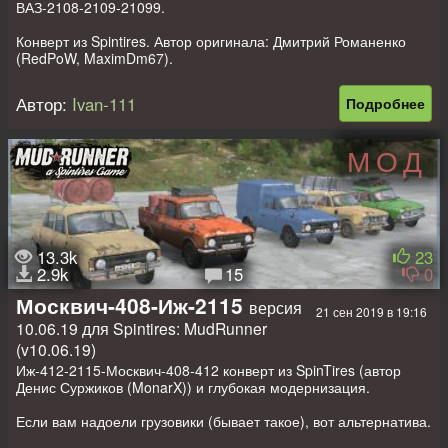
ВАЗ-2108-2109-21099.
Конверт из Spintires. Автор оригинала: Дмитрий Романенко
(RedPoW, MaximDm67).
Три машины имеют свои аддоны, разные анимации,
перевозят брёвна (более подробное описание в архиве).
Автор:
Ivan-111
Подробнее
Из минусов - нет анимации руля.
Если мод понравиться, не ленитесь, поставьте лайк и пишите
комменты (это нужно, чтобы я знал, делать новые конверты
МОД
или нет, а также добавлять обновы или нет).
13.3k
23
2.9k
15
0
Москвич-408-Иж-2115
версия
21 сен 2019 в 19:16
10.06.19 для Spintires: MudRunner
(v10.06.19)
Иж-412-2115-Москвич-408-412 конверт из SpinTires (автор
Денис Суржиков (MonarX)) и глубокая модернизация.
Если вам надоели грузовики (бывает такое), вот альтернатива.
В архиве два варианта машин с 8 очк погрузки и второй