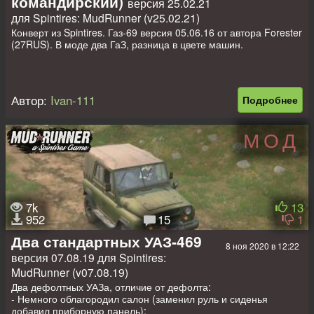
командирский)
версия 25.02.21
для Spintires: MudRunner (v25.02.21)
Конверт из Spintires. Газ-69 версия 05.06.16 от автора Forester
(27RUS). В моде два ГаЗ, разница в цвете машин.
Автор:
Ivan-111
Подробнее
МОД
7k
13
952
15
1
Два стандартных УАЗ-469
8 ноя 2020 в 12:22
версия 07.08.19 для Spintires:
MudRunner (v07.08.19)
Два дефолтных УАЗа, отличие от дефолта:
- Немного облагородил салон (заменил руль и сиденья
добавил приборную панель);