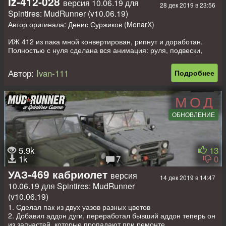
Iz-412-028
версия 10.06.19 для
28 дек 2019 в 23:56
Spintires: MudRunner (v10.06.19)
Автор оригинала: Денис Суржиков (MonarX)
ИЖ 412 из пака мной конвертирован, рипнут и доработан.
Полностью с нуля сделана вся анимация: руля, подвески,
брызговиков, кардана и т.д. Мод имет "кокпит" (нет грязи при
виде из салона), даже воздух засасывает радиатор. В моде
Автор:
Ivan-111
Подробнее
два ИЖа. Второй - клон первого, разница лишь в цвете и
опущенном боковом стекле. Машины могут возить лес 4 очка.
Сделал сам Аддон на багажник с анимацией. Приятных
МОД
покатушек. Строго не судите, я только учусь!
ОБНОВЛЕНИЕ
5.9k
13
1k
7
0
УАЗ-469 кабриолет
версия
14 дек 2019 в 14:47
10.06.19 для Spintires: MudRunner
(v10.06.19)
1. Сделал пак из двух уазов разных цветов
2. Добавил аддон дуги, переработал бывший аддон теперь он
из запчастей, которые пропадают при ремонте