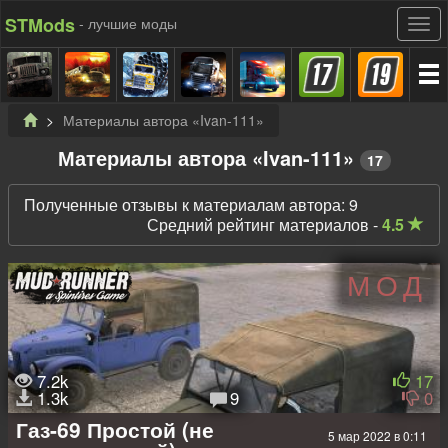
STMods
- лучшие моды
Материалы автора «Ivan-111»
Материалы автора «Ivan-111»
17
Полученные отзывы к материалам автора: 9
Средний рейтинг материалов -
4.5
МОД
7.2k
17
1.3k
9
0
Газ-69 Простой (не
5 мар 2022 в 0:11