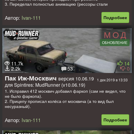
3. Переделал полностью анимацию (рессоры стали
правильно работать)
4. Добавил анимацию перед.брызговиков (как на дефолте)
Автор:
Ivan-111
Подробнее
5. Убрал колечки с крыльев и исправил зад. кардан
Скачал 3d модель и сделал кабриолет.
Все анимации сделал сам.
МОД
Делал в первые так что строго не судите.
Сделал простенький аддон.
ОБНОВЛЕНИЕ
Мод имеет различные анимации (руль, кулаки, кокпит, и.т.д.)
11.7k
14
2.2k
53
0
Пак Иж-Москвич
версия 10.06.19
1 дек 2019 в 13:33
для Spintires: MudRunner (v10.06.19)
1. Исправил 412 москвич добавил фаркоп (сам не видел, что
не было фаркопа).
2. Прицепу прописал колёса от москвича (а то вид был
несуразный).
3. У одного авто из пака есть рабочая магнитола (хотелось
знать ваше мнение - нужна она или нет).
Автор:
Ivan-111
Подробнее
Пак из пяти машин 408-412 москвич 412_028-2715 иж
(конверт из Spin Tires) и глубокая модернизация.