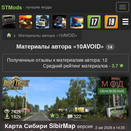
STMods
- лучшие моды
Материалы автора «10AVOID»
Материалы автора «10AVOID»
14
Полученные отзывы к материалам автора: 12
Средний рейтинг материалов -
3.7
МОД
ОБНОВЛЕНИЕ
742k
168
3.7
322
182k
2
Карта Сибири SibirMap
версия
2 авг 2026 в 14:35