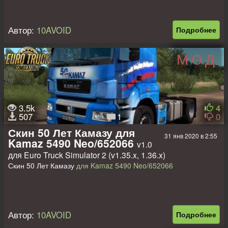
Автор:
10AVOID
Подробнее
МОД
3.5k
4
507
1
0
Скин 50 Лет Камазу для
31 янв 2020 в 2:55
Kamaz 5490 Neo/652066
v1.0
для Euro Truck Simulator 2 (v1.35.x, 1.36.x)
Скин 50 Лет Камазу
для Kamaz 5490 Neo/652066
Автор:
10AVOID
Подробнее