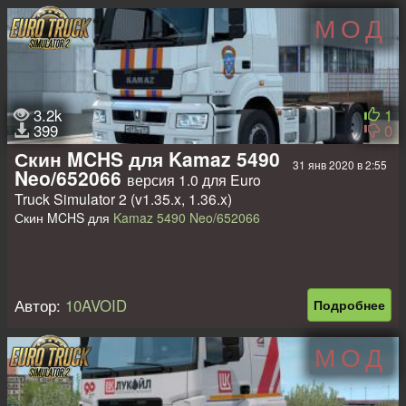
МОД
3.2k
1
399
0
Скин MCHS для Kamaz 5490
31 янв 2020 в 2:55
Neo/652066
версия 1.0 для Euro
Truck Simulator 2 (v1.35.x, 1.36.x)
Скин MCHS для
Kamaz 5490 Neo/652066
Автор:
10AVOID
Подробнее
МОД