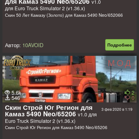
для Камаз 5490 Neo/65206
v1.0
для Euro Truck Simulator 2 (v1.36.x)
Установка:
Скин 50 Лет Камазу (Золото) для Камаз 5490 Neo/652066
Порядок установки:
- SZM Addon 2.4.2
- Rusmap 2.4.2
- Southern Region 10.5
Автор:
10AVOID
Подробнее
Автор карты: Валерий 10AVOID
Автор объектов: Денис DENLOG
Консультационная поддержка: Артем Полынский.
МОД
5.6k
2
546
0
Скин Строй Юг Регион для
3 фев 2020 в 1:19
Камаз 5490 Neo/65206
v1.0 для
Euro Truck Simulator 2 (v1.36.x)
Скин Строй Юг Регион для Камаз 5490 Neo/65206