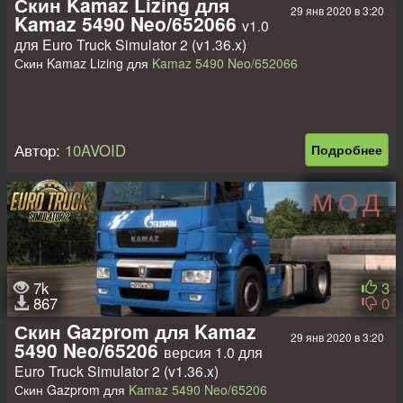
Скин Kamaz Lizing для
29 янв 2020 в 3:20
Kamaz 5490 Neo/652066
v1.0
для Euro Truck Simulator 2 (v1.36.x)
Скин Kamaz Lizing для
Kamaz 5490 Neo/652066
Автор:
10AVOID
Подробнее
МОД
7k
3
867
0
Скин Gazprom для Kamaz
29 янв 2020 в 3:20
5490 Neo/65206
версия 1.0 для
Euro Truck Simulator 2 (v1.36.x)
Скин Gazprom для
Kamaz 5490 Neo/65206