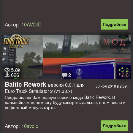
Автор:
10AVOID
Подробнее
МОД
5.8k
2
626
2
0
Baltic Rework
версия 0.0.1 для
30 ноя 2018 в 2:39
Euro Truck Simulator 2 (v1.33.x)
Представляю Вам первую версию мода Baltic Rework. В
дальнейшем понемногу буду ковырять дальше, в том числе и
дефолтный модуль карты.
Сейчас:
- Исправлены \ добавлены следующие компании:
Автор:
10avoid
Подробнее
- Лада Авто (вместо Ладога Авто)
- Добавлены заправки Gazprom и Neste.