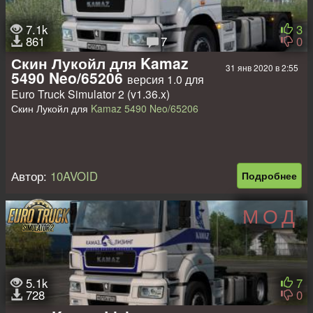
7.1k
3
861
7
0
Скин Лукойл для Kamaz
31 янв 2020 в 2:55
5490 Neo/65206
версия 1.0 для
Euro Truck Simulator 2 (v1.36.x)
Скин Лукойл для
Kamaz 5490 Neo/65206
Автор:
10AVOID
Подробнее
МОД
5.1k
7
728
0