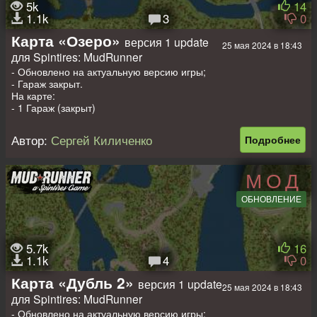
5k
14
1.1k
3
0
Карта «Озеро»
версия 1 update
25 мая 2024 в 18:43
для Spintires: MudRunner
- Обновлено на актуальную версию игры;
- Гараж закрыт.
На карте:
- 1 Гараж (закрыт)
- 1 Заправка
- 1 Лесоповал
Автор:
Сергей Киличенко
Подробнее
- 2 Точки погрузки
- 5 Лесопилок
- 8 Точек разведки
МОД
- 3 Авто на старте (заменяемые)
Карта 1х1 км (лето и осень)
ОБНОВЛЕНИЕ
Всем приятных покатушек!))
5.7k
16
1.1k
4
0
Карта «Дубль 2»
версия 1 update
25 мая 2024 в 18:43
для Spintires: MudRunner
- Обновлено на актуальную версию игры;