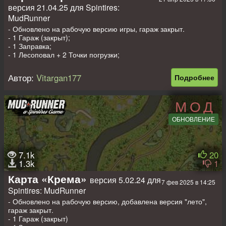
версия 21.04.25 для Spintires:
Полуавтоматическая погрузка;
- 5 Лесопилок.
MudRunner
Размер карты: 512 на 512 метров (лето; осень)
- Обновлено на рабочую версию игры, гараж закрыт.
- 1 Гараж (закрыт);
- 1 Заправка;
- 1 Лесоповал + 2 Точки погрузки;
- 4 Лесопилки;
- 3 Точки разведки;
Автор:
Vitargan177
Подробнее
- 2 Авто на старте.
Размер карты: 640х640 метров (осень; лето)
МОД
Всем приятных покатушек!))
ОБНОВЛЕНИЕ
7.1k
20
1.3k
1
Карта «Крема»
версия 5.02.24 для
7 фев 2025 в 14:25
Spintires: MudRunner
- Обновлено на рабочую версию, добавлена версия "лето",
гараж закрыт.
- 1 Гараж (закрыт)