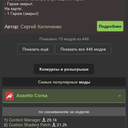
- Гараж закрыт.
На карте:
- 1 Гараж (закрыт)
- 1 Заправка
- 1 Лесоповал
Автор:
Сергей Киличенко
Подробнее
- 2 Точки погрузки
- 5 Лесопилок
- 8 Точек разведки
Показано 10 модов из 446
- 3 Авто на старте (заменяемые)
Карта 1х1 км (лето и осень)
Показать ещё
Показать все 446 модов
Всем приятных покатушек!))
Конкурсы и розыгрыши
Самые популярные
моды
Assetto Corsa
по скачиваниям за неделю
1)
Content Manager
29.1k
2)
Custom Shaders Patch
21.2k