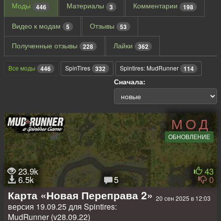
Моды
Материалы
Комментарии
446
3
198
Видео к модам
Отзывы
5
53
Полученные отзывы
Лайки
228
362
Все моды
SpinTires
Spintires: MudRunner
446
332
114
Сначала:
МОД
ОБНОВЛЕНИЕ
23.9k
43
6.5k
5
0
Карта «Новая Переправа 2»
20 сен 2025 в 12:03
версия 19.09.25 для Spintires:
MudRunner (v28.09.22)