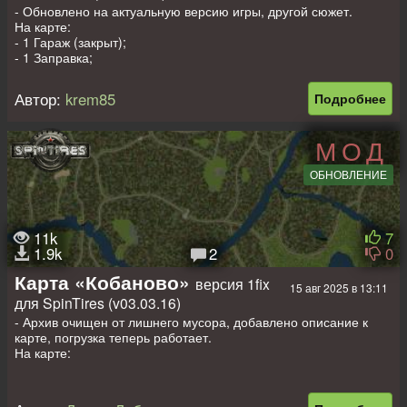
- Обновлено на актуальную версию игры, другой сюжет.
На карте:
- 1 Гараж (закрыт);
- 1 Заправка;
- 1 Лесоповал + 2 Точки погрузки;
- 3 Лесопилки;
Автор:
krem85
Подробнее
- 9 Точек разведки;
- 3 Авто на старте. (заменяемые)
МОД
Размер карты: 1024х1024м. (лето и осень)
ОБНОВЛЕНИЕ
11k
7
1.9k
2
0
Карта «Кобаново»
версия 1fix
15 авг 2025 в 13:11
для SpinTires (v03.03.16)
- Архив очищен от лишнего мусора, добавлено описание к
карте, погрузка теперь работает.
На карте:
- 1 гараж (открыт);
- 1 лесоповал + 2 точки погрузки;