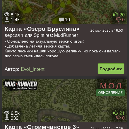
8.1k
20
1.4k
10
0
Карта «Озеро Брусляна»
20 мая 2025 в 16:53
версия 1 для Spintires: MudRunner
- Обновлено на актуальную версию игры;
- Добавлена летняя версия карты.
Как-то лесники нашли хорошую делянку, но пока они валили
лес резко сменилась погода.
Так как климат там очень влажный, то дожди начали топить
всю местность, но получилось так, что делянка оказалась в
Автор:
Evol_Intent
Подробнее
самом низком месте.
Поэтому его затопило, после чего там образовалась болото.
И для того, чтобы вывезти лес, нас наняли как лучших
МОД
специалистов развести все остатки лесоповала.
P.S.: на болоте будьте бдительны, необдуманные поступки
ОБНОВЛЕНИЕ
могут привезти к сильным затруднениям (много скрытых
ловушек)!
- 1 Гараж (закрыт);
6.5k
21
- 3 Слота для авто
932
0
- 4 Точки разведки;
- 1 Топливная станция;
Карта «Стримчанское 3»
21 апр 2025 в 17:36
- 1 Точка погрузки + 1 Погрузка брёвен + 1