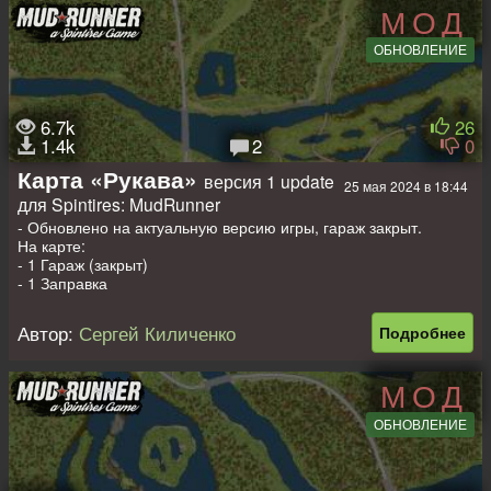
- 1 Лесоповал
МОД
- 2 Точки погрузки
- 5 Лесопилок
ОБНОВЛЕНИЕ
- 9 Точек разведки
- 4 Авто на старте (заменяемые)
- Размер карты 32х32 (1024 х 1024 м)
6.7k
26
Всем приятных покатушек!))
1.4k
2
0
Карта «Рукава»
версия 1 update
25 мая 2024 в 18:44
для Spintires: MudRunner
- Обновлено на актуальную версию игры, гараж закрыт.
На карте:
- 1 Гараж (закрыт)
- 1 Заправка
- 1 Лесоповал
- 2 Точки погрузки
Автор:
Сергей Киличенко
Подробнее
- 4 лесопилок
- 8 Точек разведки
- 4 Авто на старте (заменяемые)
МОД
Карта 1х1 км (лето и осень)
ОБНОВЛЕНИЕ
Всем приятных покатушек!))