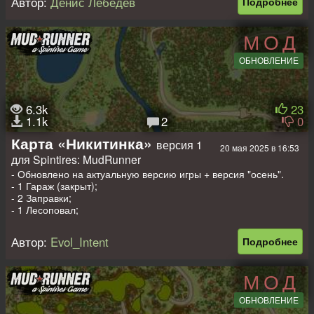
Автор:
Денис Лебедев
Подробнее
- 2 заправки;
- 4 пилорамы;
- 10 точек разведки;
МОД
- 5 слотов для выбора авто.
ОБНОВЛЕНИЕ
Размер карты: 1х1 км.
6.3k
23
1.1k
2
0
Карта «Никитинка»
версия 1
20 мая 2025 в 16:53
для Spintires: MudRunner
- Обновлено на актуальную версию игры + версия "осень".
- 1 Гараж (закрыт);
- 2 Заправки;
- 1 Лесоповал;
- 2 Точки погрузки;
- 6 Лесопилок;
Автор:
Evol_Intent
Подробнее
- 9 Точек разведки;
- 3 Авто на старте. (заменяемые)
МОД
Размер карты : 800х800 метров. (лето и осень)
Всем приятных покатушек!))
ОБНОВЛЕНИЕ