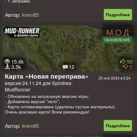
- 1 Заправка
- 1 Лесоповал
- 2 Точки погрузки
Автор:
krem85
Подробнее
- 2 Лесопилки
- 4 Точки разведки
- 2 Авто на старте (заменяемые)
МОД
Всем приятных покатушек!))
ОБНОВЛЕНИЕ
15.6k
50
3.5k
12
0
Карта «Новая переправа»
25 ноя 2024 в 0:24
версия 24.11.24 для Spintires:
MudRunner
- Обновлено на актуальную версию игры;
- Добавлена версия "лето";
- Карта оптимизирована (удалены пустые материалы).
Очень красивая карта! Всем рекомендую!
На карте:
Автор:
krem85
Подробнее
- 2 Гаража (1 закрыт)
- 2 Заправки