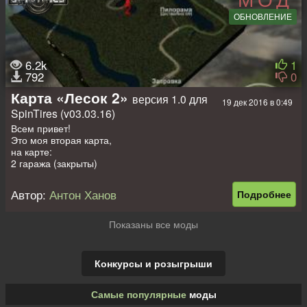
ОБНОВЛЕНИЕ
6.2k
1
792
0
Карта «Лесок 2»
версия 1.0 для
19 дек 2016 в 0:49
SpinTires (v03.03.16)
Всем привет!
Это моя вторая карта,
на карте:
2 гаража (закрыты)
2 заправки
1 стартовое авто (можно заменить)
Автор:
Антон Ханов
Подробнее
2 слота для авто
2 пилорамы
Всего на карте 5 машин
Показаны все моды
Карта не сложная
Есть полузаросшая дорога, глиняный подъём, эффект после
дождя
Конкурсы и розыгрыши
Карта 15x15
Самые популярные
моды