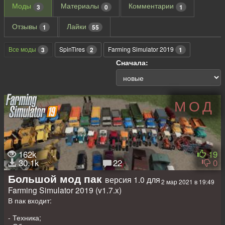
Моды
Материалы
Комментарии
3
0
1
Отзывы
Лайки
1
55
Все моды
SpinTires
Farming Simulator 2019
3
2
1
Сначала:
МОД
162k
19
30.1k
22
0
Большой мод пак
версия 1.0 для
2 мар 2021 в 19:49
Farming Simulator 2019 (v1.7.x)
В пак входит:
- Техника;