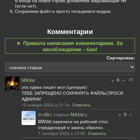
В конце на новой строке добавляем закрывающий тег
(если нет).
Сохраняем файл и просто пользуемся модом.
Комментарии
Правила написания комментариев. За
несоблюдение - бан!
Сортировка:
+
–
#1
0
MA3ist
эта хурма пишет мол (цитирую)
ТЕБЕ ЗАПРЕЩЕНО СОХРАНЯТЬ ФАЙЛЫ,ПРОСИ
АДМИНА!
15 января 2022 в 21:14
Ответить
+
–
0
m.sltk1
ответил
MA3ist'у
MA3ist,перенеси на рабочий стол,
отредактируй и закинь обратно.
7 октября 2023 в 13:55
Ответить