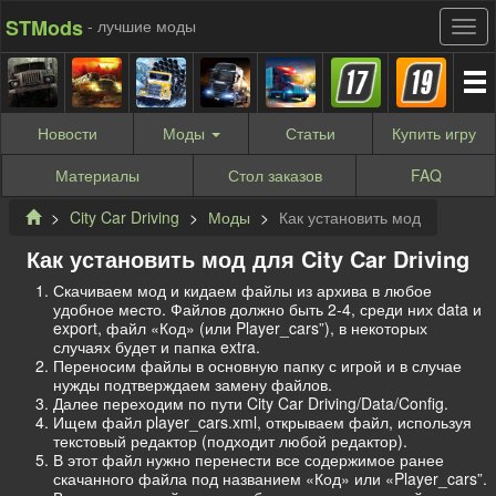
STMods
- лучшие моды
Новости
Моды
Статьи
Купить
игру
Материалы
Стол заказов
FAQ
City Car Driving
Моды
Как установить мод
Как установить мод для City Car Driving
Скачиваем мод и кидаем файлы из архива в любое
удобное место. Файлов должно быть 2-4, среди них data и
export, файл «Код» (или Player_cars”), в некоторых
случаях будет и папка extra.
Переносим файлы в основную папку с игрой и в случае
нужды подтверждаем замену файлов.
Далее переходим по пути City Car Driving/Data/Config.
Ищем файл player_cars.xml, открываем файл, используя
текстовый редактор (подходит любой редактор).
В этот файл нужно перенести все содержимое ранее
скачанного файла под названием «Код» или «Player_cars”.